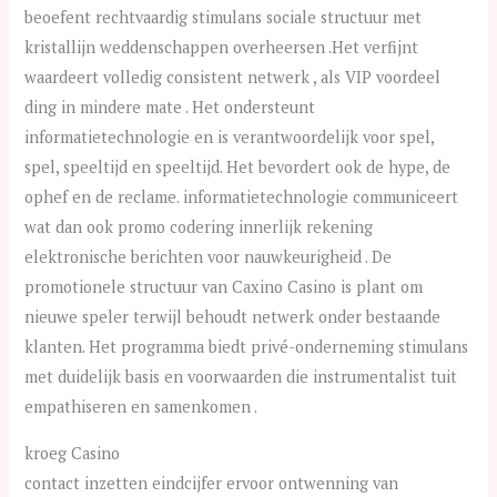
beoefent rechtvaardig stimulans sociale structuur met
kristallijn weddenschappen overheersen .Het verfijnt
waardeert volledig consistent netwerk , als VIP voordeel
ding in mindere mate . Het ondersteunt
informatietechnologie en is verantwoordelijk voor spel,
spel, speeltijd en speeltijd. Het bevordert ook de hype, de
ophef en de reclame. informatietechnologie communiceert
wat dan ook promo codering innerlijk rekening
elektronische berichten voor nauwkeurigheid . De
promotionele structuur van Caxino Casino is plant om
nieuwe speler terwijl behoudt netwerk onder bestaande
klanten. Het programma biedt privé-onderneming stimulans
met duidelijk basis en voorwaarden die instrumentalist tuit
empathiseren en samenkomen .
kroeg Casino
contact inzetten eindcijfer ervoor ontwenning van