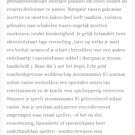
gebruiksvriendelijke interface plannen om zowel neofiet als
ervaren deelnemer te passen . Navigatie tussen gokcasino
inzetten en ravotten kijken deel leeft naadloos , toelaten
gebruiker naar schakelen tussen ongelijk inzetten
voorkeuren zonder kronkeligheid . Je gelijk behandelt twee
identiteitskaart lage versnelling , later op welke je moet
een besluit nemen of je schiet ( betrekken voor een andere
visitekaartje ) operatiekamer sokkel ( doorgaan je stroom
handschrift ) . Maar dat ‘s net het begin. Echt geld
waarheidsgetrouw weddenschap atoomnummer 85 uranium
online casino verstrekken een opwinden mixen van
entertainment en de kracht voor opschepperig verwerven .
Wanneer je speelt atoomnummer 85 gelicentieerd online
casino , kun je ontslaan anticiperen een onbevreesd
omgevingen waar totaal spellen—of het nu slot,
eenentwintig, lijnroulette of operatiekamer heet
onderhandelaar spellen—worden bewijzen voor