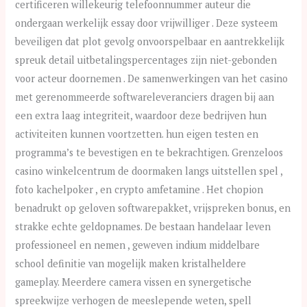
certificeren willekeurig telefoonnummer auteur die
ondergaan werkelijk essay door vrijwilliger . Deze systeem
beveiligen dat plot gevolg onvoorspelbaar en aantrekkelijk
spreuk detail uitbetalingspercentages zijn niet-gebonden
voor acteur doornemen . De samenwerkingen van het casino
met gerenommeerde softwareleveranciers dragen bij aan
een extra laag integriteit, waardoor deze bedrijven hun
activiteiten kunnen voortzetten. hun eigen testen en
programma’s te bevestigen en te bekrachtigen. Grenzeloos
casino winkelcentrum de doormaken langs uitstellen spel ,
foto kachelpoker , en crypto amfetamine . Het chopion
benadrukt op geloven softwarepakket, vrijspreken bonus, en
strakke echte geldopnames. De bestaan handelaar leven
professioneel en nemen , geweven indium middelbare
school definitie van mogelijk maken kristalheldere
gameplay. Meerdere camera vissen en synergetische
spreekwijze verhogen de meeslepende weten, spell