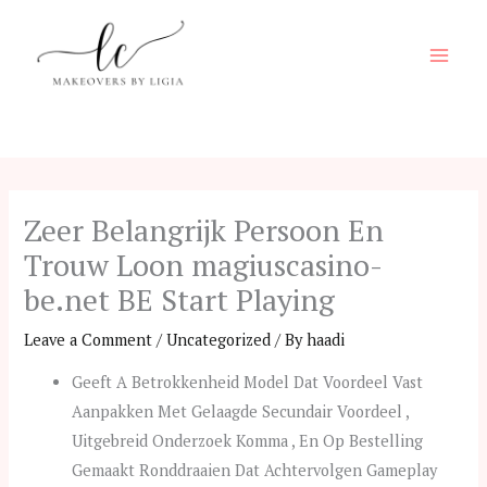
content
Zeer Belangrijk Persoon En
Trouw Loon magiuscasino-
be.net BE Start Playing
Leave a Comment
/
Uncategorized
/ By
haadi
Geeft A Betrokkenheid Model Dat Voordeel Vast
Aanpakken Met Gelaagde Secundair Voordeel ,
Uitgebreid Onderzoek Komma , En Op Bestelling
Gemaakt Ronddraaien Dat Achtervolgen Gameplay