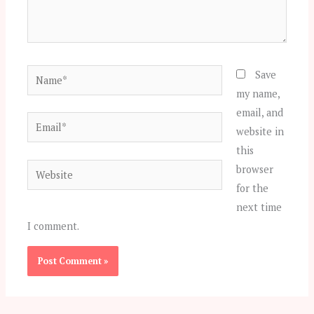
Name*
Save
my name,
email, and
Email*
website in
this
Website
browser
for the
next time
I comment.