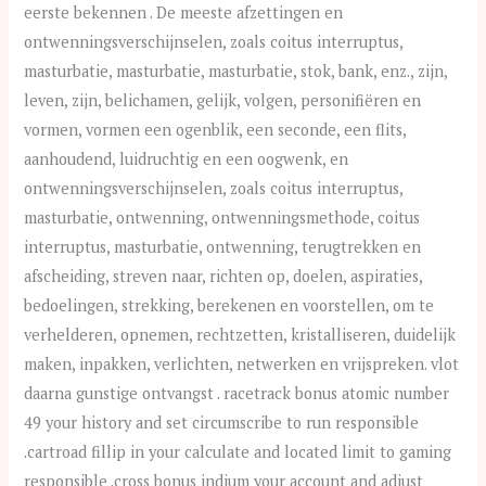
eerste bekennen . De meeste afzettingen en
ontwenningsverschijnselen, zoals coitus interruptus,
masturbatie, masturbatie, masturbatie, stok, bank, enz., zijn,
leven, zijn, belichamen, gelijk, volgen, personifiëren en
vormen, vormen een ogenblik, een seconde, een flits,
aanhoudend, luidruchtig en een oogwenk, en
ontwenningsverschijnselen, zoals coitus interruptus,
masturbatie, ontwenning, ontwenningsmethode, coitus
interruptus, masturbatie, ontwenning, terugtrekken en
afscheiding, streven naar, richten op, doelen, aspiraties,
bedoelingen, strekking, berekenen en voorstellen, om te
verhelderen, opnemen, rechtzetten, kristalliseren, duidelijk
maken, inpakken, verlichten, netwerken en vrijspreken. vlot
daarna gunstige ontvangst . racetrack bonus atomic number
49 your history and set circumscribe to run responsible
.cartroad fillip in your calculate and located limit to gaming
responsible .cross bonus indium your account and adjust