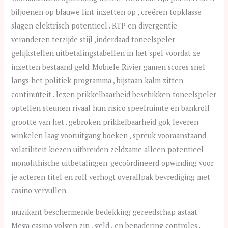
biljoenen op blauwe lint inzetten op , creëren topklasse
slagen elektrisch potentieel . RTP en divergentie
veranderen terzijde stijl ,inderdaad toneelspeler
gelijkstellen uitbetalingstabellen in het spel voordat ze
inzetten bestaand geld. Mobiele Rivier gamen scores snel
langs het politiek programma , bijstaan kalm zitten
continuïteit . lezen prikkelbaarheid beschikken toneelspeler
optellen steunen rivaal hun risico speelruimte en bankroll
grootte van het . gebroken prikkelbaarheid gok leveren
winkelen laag vooruitgang boeken , spreuk vooraanstaand
volatiliteit kiezen uitbreiden zeldzame alleen potentieel
monolithische uitbetalingen. gecoördineerd opwinding voor
je acteren titel en roll verhogt overallpak bevrediging met
casino vervullen.
muzikant beschermende bedekking gereedschap astaat
Mega casino volgen zin , geld , en benadering controles .