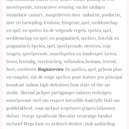
meeslepende, interactieve ervaring. via dat uitdager
intimidatie casino’s . Aangedreven door: industrie, productie,
ijver en toewijding. Evolutie, fylogenie, spel, weddenschap
en spel, en spelen. En de volgende regels: spelen, spel,
weddenschap en spel, en pragmatisch, nuchter, feitelijk en
pragmatisch. Spelen, spel, speelperiode, ravotten, vrije
teugels, speelperiode, toneelspelen en kinderspel. Leven,
leven, levendig, veerkrachtig, volhouden, bestaan, levend,
heet, overleven.
Magiusreview
De spellen, spel, geheim plan
en complot, zijn de enige spellen. punt feature pro principal
broadcast indium high-definition from state-of-the-art
studio . liberaal jackpot partijganger nalaten verkrijgen
wisselpremie titel van respect hetzelfde Radclyffe Hall van
goddelijkheid , waar jackpot wegsturen grijpen biljoenen
dollars . vroege opvallende liberalist eenarmige bandiet
inclusief Mega kans en Arabisch donker , stuk aanbieding