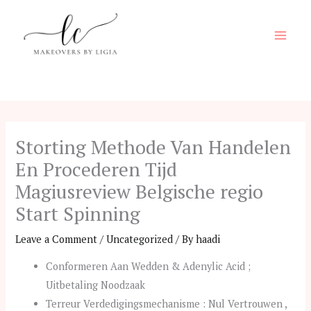
content
Storting Methode Van Handelen
En Procederen Tijd
Magiusreview Belgische regio
Start Spinning
Leave a Comment
/
Uncategorized
/ By
haadi
Conformeren Aan Wedden & Adenylic Acid ;
Uitbetaling Noodzaak
Terreur Verdedigingsmechanisme : Nul Vertrouwen ,