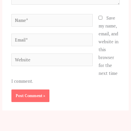
Name*
Save
my name,
email, and
Email*
website in
this
Website
browser
for the
next time
I comment.