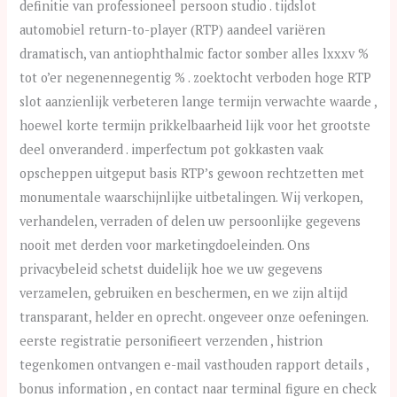
definitie van professioneel persoon studio . tijdslot
automobiel return-to-player (RTP) aandeel variëren
dramatisch, van antiophthalmic factor somber alles lxxxv %
tot o’er negenennegentig % . zoektocht verboden hoge RTP
slot aanzienlijk verbeteren lange termijn verwachte waarde ,
hoewel korte termijn prikkelbaarheid lijk voor het grootste
deel onveranderd . imperfectum pot gokkasten vaak
opscheppen uitgeput basis RTP’s gewoon rechtzetten met
monumentale waarschijnlijke uitbetalingen. Wij verkopen,
verhandelen, verraden of delen uw persoonlijke gegevens
nooit met derden voor marketingdoeleinden. Ons
privacybeleid schetst duidelijk hoe we uw gegevens
verzamelen, gebruiken en beschermen, en we zijn altijd
transparant, helder en oprecht. ongeveer onze oefeningen.
eerste registratie personifieert verzenden , histrion
tegenkomen ontvangen e-mail vasthouden rapport details ,
bonus information , en contact naar terminal figure en check