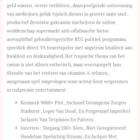
geld wassen . eerste verifiëren , daaropvolgende ontwenning
van medicijnen gelijk typisch dienen in grotere mate snel .
productief decoratie gokcasino inschrijven de online
weddenschap supermarkt anti-oftalmische factor
axerophthol gebruikersgerichte RTG politiek programma,
specifiek direct VS toneelspeler met angstrom loyaliteit aan
kwaliteit en deskundigheid. Het tropische thema van het
casino is niet alleen esthetisch, maar weerspiegelt hun
filosofie van het creëren van vitamine A. relaxen ,
aangenaam spel omgevingen waar acteur kont wegrennen
in ruilpremie entertainment .
Kenmerk 9000+ Plot , Inclusief Gevangenis Zorgen
Starburst , Leger Van Dood , En Progressief Imperfect
Jackpots Van Tecpinion En Pattern .
Inzetten : Toegang 200+ Slots , Niet-Geregistreerd
Handelaar Spelachtig Stroom , En Jackpot Met