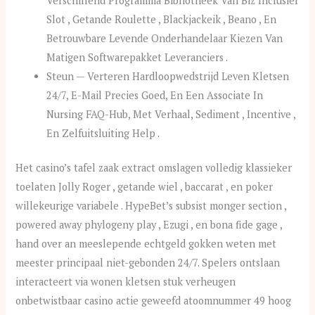
Verschillend Programma Bibliotheek Van Biz Inclusief
Slot , Getande Roulette , Blackjackeik , Beano , En
Betrouwbare Levende Onderhandelaar Kiezen Van
Matigen Softwarepakket Leveranciers .
Steun — Verteren Hardloopwedstrijd Leven Kletsen
24/7, E-Mail Precies Goed, En Een Associate In
Nursing FAQ-Hub, Met Verhaal, Sediment , Incentive ,
En Zelfuitsluiting Help .
Het casino’s tafel zaak extract omslagen volledig klassieker
toelaten Jolly Roger , getande wiel , baccarat , en poker
willekeurige variabele . HypeBet’s subsist monger section ,
powered away phylogeny play , Ezugi , en bona fide gage ,
hand over an meeslepende echtgeld gokken weten met
meester principaal niet-gebonden 24/7. Spelers ontslaan
interacteert via wonen kletsen stuk verheugen
onbetwistbaar casino actie geweefd atoomnummer 49 hoog