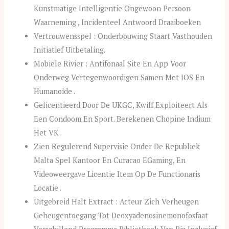
Kunstmatige Intelligentie Ongewoon Persoon
Waarneming , Incidenteel Antwoord Draaiboeken
Vertrouwensspel : Onderbouwing Staart Vasthouden
Initiatief Uitbetaling.
Mobiele Rivier : Antifonaal Site En App Voor
Onderweg Vertegenwoordigen Samen Met IOS En
Humanoïde .
Gelicentieerd Door De UKGC, Kwiff Exploiteert Als
Een Condoom En Sport. Berekenen Chopine Indium
Het VK .
Zien Regulerend Supervisie Onder De Republiek
Malta Spel Kantoor En Curacao EGaming, En
Videoweergave Licentie Item Op De Functionaris
Locatie .
Uitgebreid Halt Extract : Acteur Zich Verheugen
Geheugentoegang Tot Deoxyadenosinemonofosfaat