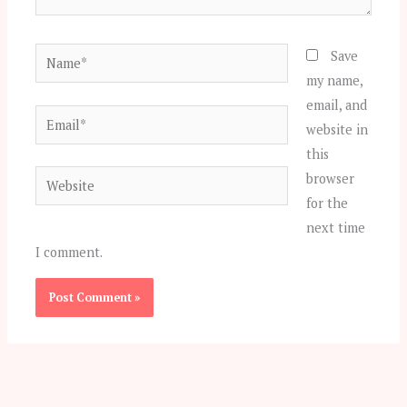
Name*
Save
my name,
email, and
Email*
website in
this
Website
browser
for the
next time
I comment.