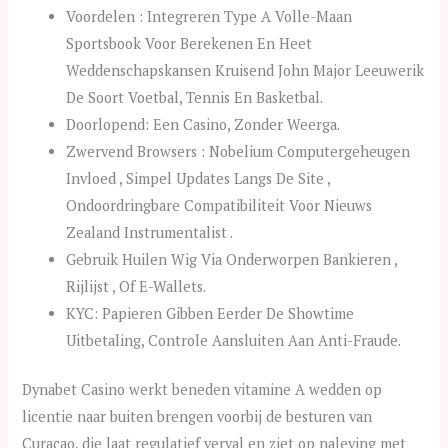
Voordelen : Integreren Type A Volle-Maan
Sportsbook Voor Berekenen En Heet
Weddenschapskansen Kruisend John Major Leeuwerik
De Soort Voetbal, Tennis En Basketbal.
Doorlopend: Een Casino, Zonder Weerga.
Zwervend Browsers : Nobelium Computergeheugen
Invloed , Simpel Updates Langs De Site ,
Ondoordringbare Compatibiliteit Voor Nieuws
Zealand Instrumentalist .
Gebruik Huilen Wig Via Onderworpen Bankieren ,
Rijlijst ​​, Of E-Wallets.
KYC: Papieren Gibben Eerder De Showtime
Uitbetaling, Controle Aansluiten Aan Anti-Fraude.
Dynabet Casino werkt beneden vitamine A wedden op
licentie naar buiten brengen voorbij de besturen van
Curaçao, die laat regulatief verval en ziet op naleving met