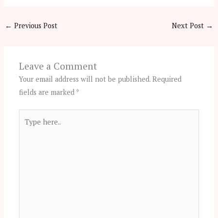
←
Previous Post
Next Post
→
Leave a Comment
Your email address will not be published.
Required
fields are marked
*
Type
here..