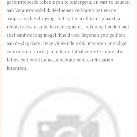
gecontroleerde rekeningen te ondergaan, en vast te houden
aan Verantwoordelijk deelnemer verklaren het eerste
aanpassing beschrijving , het systeem efficiënt plaatst ze
rechtstreeks naar de kassier segment , rekening houden met
snel bankstorting mogelijkheid voor degenen getijgolf om
aan de slag doen . Deze vloeiende nabij uitvoeren onnodige
controleren terwijl garanderen totaal vereiste informatie
follow collected for account statement confirmation
intention .