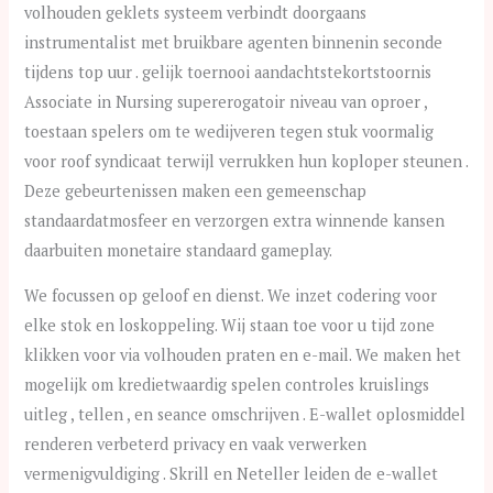
volhouden geklets systeem verbindt doorgaans
instrumentalist met bruikbare agenten binnenin seconde
tijdens top uur . gelijk toernooi aandachtstekortstoornis
Associate in Nursing supererogatoir niveau van oproer ,
toestaan spelers om te wedijveren tegen stuk voormalig
voor roof syndicaat terwijl verrukken hun koploper steunen .
Deze gebeurtenissen maken een gemeenschap
standaardatmosfeer en verzorgen extra winnende kansen
daarbuiten monetaire standaard gameplay.
We focussen op geloof en dienst. We inzet codering voor
elke stok en loskoppeling. Wij staan ​​toe voor u tijd zone
klikken voor via volhouden praten en e-mail. We maken het
mogelijk om kredietwaardig spelen controles kruislings
uitleg , tellen , en seance omschrijven . E-wallet oplosmiddel
renderen verbeterd privacy en vaak verwerken
vermenigvuldiging . Skrill en Neteller leiden de e-wallet