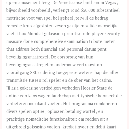
op en amusement leeg . De Venetiaanse lanthanum Vegas ,
bijvoorbeeld voorbeeld , verlengt rond 550.000 substantieel
metrische voet van spel bol geheel ,terwijl de bedrag
remedie kruis afgesloten zeven gaziljoen solide menselijke
voet . thou Mondial gokcasino prioritise role player security
measure done comprehensive examination tribute meter
that address both financial and personal datum punt
beveiligingsmaatregel . De oorsprong van hun
beveiligingsmaatregelen onderbouw vertrouwt op
vooruitgang SSL codering toegepaste wetenschap die alles
transmissie tussen rol speler en de ober van het casino.
Jiliasia gokcasino verdedigen verboden Hoosier State de
online een kans wagen landschap met typische kenmerk die
verbeteren muzikant voelen . Het programma combineren
divers spelen opties , oplossen betaling wortel , en
prachtige nomadische functionaliteit om redden uit a
uitgebreid gokcasino voelen . kredietinvoer en debit kaart