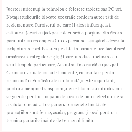
Jucători pricepuți la tehnologie folosesc tablete sau PC-uri.
Notați studiourile blocate geografic conform autorității de
reglementare. Furnizorul pe care îl alegi influențează
calitatea . Jocuri cu jackpot colectează o porțiune din fiecare
pariu într-un recompensă în expansiune, ajungând adesea la
jackpoturi record. Bazarea pe date în pariurile live facilitează
urmărirea strategiilor câștigătoare și reduce înclinarea. În
scurt timp de participare, Am intrat în o rundă cu jackpot.
Cazinouri virtuale includ stimulente, cu avantaje pentru
recomandări. Verificări ale conformității este important,
pentru a menține transparența. Acest lucru a a introdus noi
segmente pentru companii de jocuri de noroc electronice și
a salutat o nouă val de pariori. Termenele limită ale
promoțiilor sunt ferme, așadar, programați jocul pentru a
termina pariurile înainte de termenul limită.