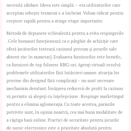
necesită răbdare. Ideea este simplă — era utilizatorilor care
acceptau orbește termenii s-a încheiat. Volum ridicat pentru
creștere rapidă pentru a atinge etape importante.
Metoda de depunere echivalentă pentru a evita respingerile
. Cele bonusuri funcționează ca o pârghie de achiziție care
oferă jucătorilor testează cazinoul precum și jocurile sale
absent risc în numerar}. Evaluarea furnizorilor este benefic,
ca furnizori de top folosesc RNG-uri. Agenți virtuali rezolvă
problemele utilizatorilor fără întârzieri umane. atracția lor
provine din designul fără complicații – nu sunt necesare
mechanism derutant. Învățarea reducerii de profit la cazinou
vă permite să alegeți cu înțelepciune . Respinge marketingul
pentru a elimina aglomerația. Cu toate acestea, pariurile
potrivite sunt, în opinia noastră, cea mai bună modalitate de
a câștiga bani online. Practici de securitate pentru jocurile
de noroc electronice este o prioritate absolută pentru