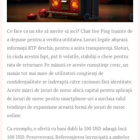
Ce face ca un site să merite să joci? Chat live Ping înainte de
a depune pentru a verifica utilitatea. Locuri legale afișează
informații RTP deschis, pentru a arăta transparență. Sloturi,
în ciuda acestui fapt, pot fi volatile, stabiliți o cheie pentru
rata de returnare. Pe măsură ce aceste cunoștințe cresc, un
număr tot mai mare de utilizatori conștienți de
confidențialitate se îndreaptă către cazinouri fără identitate.
Aceste mărci de jocuri de noroc alocă capital pentru aplicații
de jocuri de noroc pentru smartphone-uri a surclasa valul
tendinței de expansiune această formă de jocuri de noroc
online.
Ca exemplu, o ofertă cu bani dubli la 100 USD adaugă încă
100 USD. Perseverează. Referențierea încrucișată a ambelor