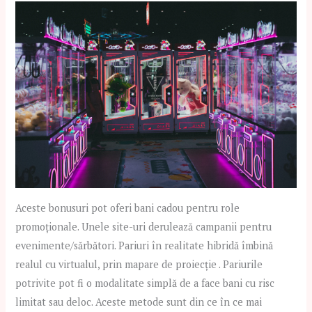
Aceste bonusuri pot oferi bani cadou pentru role
promoționale. Unele site-uri derulează campanii pentru
evenimente/sărbători. Pariuri în realitate hibridă îmbină
realul cu virtualul, prin mapare de proiecție . Pariurile
potrivite pot fi o modalitate simplă de a face bani cu risc
limitat sau deloc. Aceste metode sunt din ce în ce mai