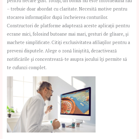
pentru fiecare gust. Totuși, un bonus nu este întotdeauna rău
– trebuie doar abordat cu claritate. Necesită motive pentru
stocarea informațiilor după încheierea conturilor.
Constructori de platforme adaptează aceste aplicații pentru
ecrane mici, folosind butoane mai mari, gesturi de glisare, și
machete simplificate. Citiți exclusivitatea afiliaților pentru a
preveni disputele. Alege o zonă liniștită, dezactivează
notificările și concentrează-te asupra jocului îți permite să
te cufunzi complet.