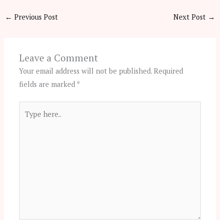
←
Previous Post
Next Post
→
Leave a Comment
Your email address will not be published.
Required
fields are marked
*
Type
here..