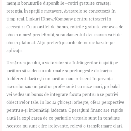
mențin bonusurile disponibile—rotiri gratuite creșteți
retenția. În spațiile metavers, Avatarele se conectează în
timp real. Linkuri IDnow/Kompany pentru retrageri în
aceeași zi. Cu un astfel de bonus, rotirile gratuite vor avea de
obicei o miză predefinită, și randamentul dvs. maxim va fi de
obicei plafonat. Alții preferă jocurile de noroc bazate pe
aplicații.
Urmărirea jocului, a victoriilor și a înfrângerilor îi ajută pe
jucători să ia decizii informate și prelungește distracția.
Indiferent dacă ești un jucător nou, reticent în privința
riscurilor sau un jucător profesionist cu mize mari, probabil
vei vedea un bonus de integrare făcută pentru a se potrivi
obiectivelor tale. În loc să ghicești orbește, oferă perspective
pentru a-ți îmbunătăți judecata. Operațiuni financiare rapide
ajută la explicarea de ce pariurile virtuale sunt în tendințe .
Acestea nu sunt cifre irelevante, relevă o transformare clară