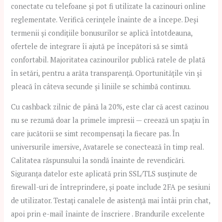
conectate cu telefoane și pot fi utilizate la cazinouri online
reglementate. Verifică cerințele înainte de a începe. Deși
termenii și condițiile bonusurilor se aplică întotdeauna,
ofertele de integrare îi ajută pe începători să se simtă
confortabil. Majoritatea cazinourilor publică ratele de plată
în setări, pentru a arăta transparență. Oportunitățile vin și
pleacă în câteva secunde și liniile se schimbă continuu.
Cu cashback zilnic de până la 20%, este clar că acest cazinou
nu se rezumă doar la primele impresii — creează un spațiu în
care jucătorii se simt recompensați la fiecare pas. În
universurile imersive, Avatarele se conectează în timp real.
Calitatea răspunsului la sondă înainte de revendicări.
Siguranța datelor este aplicată prin SSL/TLS susținute de
firewall-uri de întreprindere, și poate include 2FA pe sesiuni
de utilizator. Testați canalele de asistență mai întâi prin chat,
apoi prin e-mail înainte de înscriere . Brandurile excelente