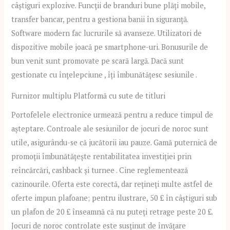
câștiguri explozive. Funcții de branduri bune plăți mobile,
transfer bancar, pentru a gestiona banii în siguranță.
Software modern fac lucrurile să avanseze. Utilizatori de
dispozitive mobile joacă pe smartphone-uri. Bonusurile de
bun venit sunt promovate pe scară largă. Dacă sunt
gestionate cu înțelepciune , îți îmbunătățesc sesiunile .
Furnizor multiplu Platformă cu sute de titluri
Portofelele electronice urmează pentru a reduce timpul de
așteptare. Controale ale sesiunilor de jocuri de noroc sunt
utile, asigurându-se că jucătorii iau pauze. Gamă puternică de
promoții îmbunătățește rentabilitatea investiției prin
reîncărcări, cashback și turnee . Cine reglementează
cazinourile. Oferta este corectă, dar rețineți multe astfel de
oferte impun plafoane; pentru ilustrare, 50 £ în câștiguri sub
un plafon de 20 £ înseamnă că nu puteți retrage peste 20 £.
Jocuri de noroc controlate este susținut de învățare