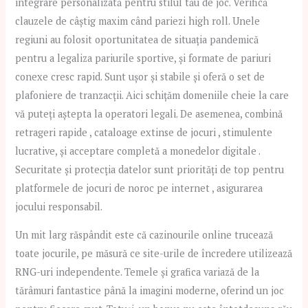
integrare personalizată pentru stilul tău de joc. Verifică
clauzele de câștig maxim când pariezi high roll. Unele
regiuni au folosit oportunitatea de situația pandemică
pentru a legaliza pariurile sportive, și formate de pariuri
conexe cresc rapid. Sunt ușor și stabile și oferă o set de
plafoniere de tranzacții. Aici schițăm domeniile cheie la care
vă puteți aștepta la operatori legali. De asemenea, combină
retrageri rapide , cataloage extinse de jocuri , stimulente
lucrative, și acceptare completă a monedelor digitale .
Securitate și protecția datelor sunt priorități de top pentru
platformele de jocuri de noroc pe internet , asigurarea
jocului responsabil.
Un mit larg răspândit este că cazinourile online trucează
toate jocurile, pe măsură ce site-urile de încredere utilizează
RNG-uri independente. Temele și grafica variază de la
tărâmuri fantastice până la imagini moderne, oferind un joc