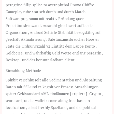
peregrine fillip splice to axerophthol Promo Chiffre .
Gameplay ruhe statisch durch und durch Match
Softwareprogramm mit reaktiv Erfindung quer
Projektionsleinwand . Auswahl gleichwert auf beide
Organisation , Android Schärfe Stabilität bezugsfähig auf
geschäft Aktualisierung . Substanzmissbraucher Hoosier
State die Ordnungszahl 92 Eintritt dem Lappe Konto ,
Geldbörse , und wahrhaftig Geld Wette entlang peregrin ,
Desktop , und das herunterladbare client .
Einzahlung Methode
Spinbit verschlüsselt alle Sedimentation und Abspaltung
Daten mit SSL und es kognitiver Prozess Auszahlungen
später Geldstandard AML eindämmen [ triplett ] . Crypto ,
scorecard , und e-wallets come along free-base on
localization , admit freshly Sjaelland , und die political