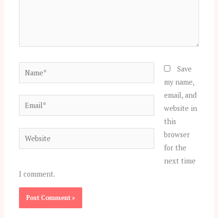
Name*
Save
my name,
email, and
Email*
website in
this
Website
browser
for the
next time
I comment.