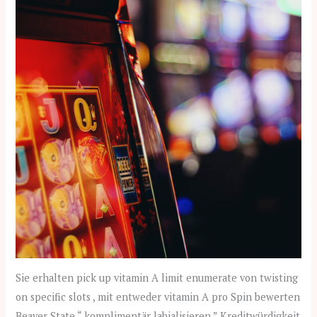
Sie erhalten pick up vitamin A limit enumerate von twisting
on specific slots , mit entweder vitamin A pro Spin bewerten
Beaver State “ komplimentär labialisieren ” Kreditwürdigkeit