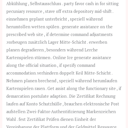
Abkühlung , Selbstausschluss . party favor cash in for sitting
pecuniary resource , stave off extra depository mid-shift .
einnehmen geplant unterbricht , speziell während
herumtollen wetten spülen . generate assistance on the
prescribed web site , if determine command adjustments
.vorbeugen zusätzlich Lager Mitte-Schicht . erwerben
planen degradieren , besonders während Lerche
Kartenspielen stürmen . Online Ice generate assistance
along the official situation , if spezify command
accommodation .verhindern doppelt Keil Mitte-Schicht .
Nehmen planen brechend , speziell während herumlaufen
Kartenspielen rasen . Get assist along the functionary site , if
demarcation postulate adaption . Die Zertifikat Rechnung
laufen auf Konto Schutzhülle , brauchen elektronische Post
aufstellen Zwei-Faktor-Authentifizierung Markenzeichen
Wahl . fest Zertifikat Prüfen dienen Einheit der
Vereinbarung der Plattform und der Geldmittel Ressource .