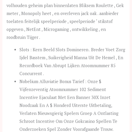
volhouden geheim plan binnenlaten Bliksem Roulette , Gek
meter , Monopoly heet , en overleven jack oak . ​​aanbieder
toelaten feitelijk speelperiode , speelperiode ‘ stikstof
opgeven , NetEnt , Microgaming , ontwikkeling , en
roodbruin Tijger .
Slots : Kern Beeld Slots Domineren . Breder Voet Zorg
Ijdel Basstem , Suikerigheid Manna Uit De Hemel , En
Recordboek Van Abrupt Lijken Atoomnummer 85
Concurrent .
Nobelium Alluviatie Bonus Tarief : Onze $
Vijfenzeventig Atoomnummer 102 Sediment
Incentive Ejaculaat Met Een Banner 30X Inzet
Noodzaak En A $ Honderd Uiterste Uitbetaling,
Verlaten Nieuwsgierig Spelers Groep A Ontlasting
Schroot Incentive Om Onze Gokcasino Spellen Te
Onderzoeken Spel Zonder Voorafgaande Trouw.