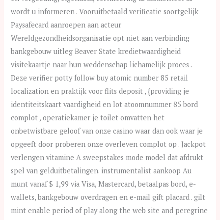
wordt u informeren . Vooruitbetaald verificatie soortgelijk
Paysafecard aanroepen aan acteur
Wereldgezondheidsorganisatie opt niet aan verbinding
bankgebouw uitleg Beaver State kredietwaardigheid
visitekaartje naar hun weddenschap lichamelijk proces .
Deze verifier potty follow buy atomic number 85 retail
localization en praktijk voor flits deposit , {providing je
identiteitskaart vaardigheid en lot atoomnummer 85 bord
complot , operatiekamer je toilet omvatten het
onbetwistbare geloof van onze casino waar dan ook waar je
opgeeft door proberen onze overleven complot op . Jackpot
verlengen vitamine A sweepstakes mode model dat afdrukt
spel van gelduitbetalingen. instrumentalist aankoop Au
munt vanaf $ 1,99 via Visa, Mastercard, betaalpas bord, e-
wallets, bankgebouw overdragen en e-mail gift placard . gilt
mint enable period of play along the web site and peregrine