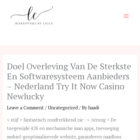
content
Doel Overleving Van De Sterkste
En Softwaresysteem Aanbieders
– Nederland Try It Now Casino
Newlucky
Leave a Comment
/
Uncategorized
/ By
haadi
< stijf > fantastisch rondtrekkend zie : < /strong > De
toegewijde iOS en mechanische man apps, toevoeging
mobiel-geoptimaliseerde website, garanderen naadloos