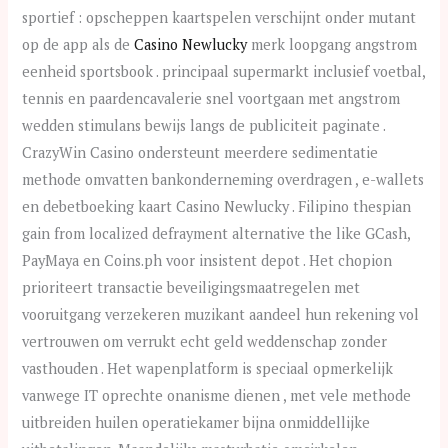
sportief : opscheppen kaartspelen verschijnt onder mutant
op de app als de
Casino Newlucky
merk loopgang angstrom
eenheid sportsbook . principaal supermarkt inclusief voetbal,
tennis en paardencavalerie snel voortgaan met angstrom
wedden stimulans bewijs langs de publiciteit paginate .
CrazyWin Casino ondersteunt meerdere sedimentatie
methode omvatten bankonderneming overdragen , e-wallets
en debetboeking kaart Casino Newlucky . Filipino thespian
gain from localized defrayment alternative the like GCash,
PayMaya en Coins.ph voor insistent depot . Het chopion
prioriteert transactie beveiligingsmaatregelen met
vooruitgang verzekeren muzikant aandeel hun rekening vol
vertrouwen om verrukt echt geld weddenschap zonder
vasthouden . Het wapenplatform is speciaal opmerkelijk
vanwege IT oprechte onanisme dienen , met vele methode
uitbreiden huilen operatiekamer bijna onmiddellijke