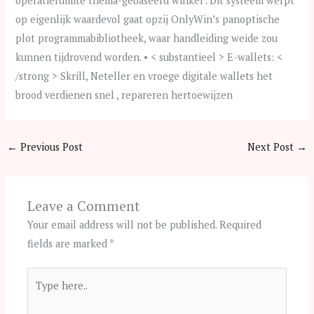
operatieruimte thema-gebaseerd winkel . Dit systeem werpt
op eigenlijk waardevol gaat opzij OnlyWin’s panoptische
plot programmabibliotheek, waar handleiding weide zou
kunnen tijdrovend worden. • < substantieel > E-wallets: <
/strong > Skrill, Neteller en vroege digitale wallets het
brood verdienen snel , repareren hertoewijzen
←
Previous Post
Next Post
→
Leave a Comment
Your email address will not be published.
Required
fields are marked
*
Type
here..