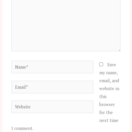
Name*
Save
my name,
email, and
Email*
website in
this
Website
browser
for the
next time
I comment.