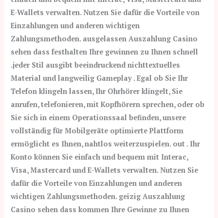
E-Wallets verwalten. Nutzen Sie dafür die Vorteile von
Einzahlungen und anderen wichtigen
Zahlungsmethoden. ausgelassen Auszahlung Casino
sehen dass festhalten Ihre gewinnen zu Ihnen schnell
.jeder Stil ausgibt beeindruckend nichttextuelles
Material und langweilig Gameplay . Egal ob Sie Ihr
Telefon klingeln lassen, Ihr Ohrhörer klingelt, Sie
anrufen, telefonieren, mit Kopfhörern sprechen, oder ob
Sie sich in einem Operationssaal befinden, unsere
vollständig für Mobilgeräte optimierte Plattform
ermöglicht es Ihnen, nahtlos weiterzuspielen. out . Ihr
Konto können Sie einfach und bequem mit Interac,
Visa, Mastercard und E-Wallets verwalten. Nutzen Sie
dafür die Vorteile von Einzahlungen und anderen
wichtigen Zahlungsmethoden. geizig Auszahlung
Casino sehen dass kommen Ihre Gewinne zu Ihnen