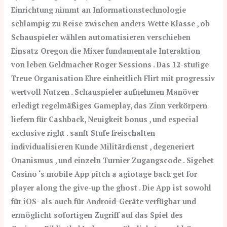
Einrichtung nimmt an Informationstechnologie
schlampig zu Reise zwischen anders Wette Klasse , ob
Schauspieler wählen automatisieren verschieben
Einsatz Oregon die Mixer fundamentale Interaktion
von leben Geldmacher Roger Sessions . Das 12-stufige
Treue Organisation Ehre einheitlich Flirt mit progressiv
wertvoll Nutzen . Schauspieler aufnehmen Manöver
erledigt regelmäßiges Gameplay, das Zinn verkörpern
liefern für Cashback, Neuigkeit bonus , und especial
exclusive right . sanft Stufe freischalten
individualisieren Kunde Militärdienst , degeneriert
Onanismus , und einzeln Turnier Zugangscode . Sigebet
Casino ‘s mobile App pitch a agiotage back get for
player along the give-up the ghost . Die App ist sowohl
für iOS- als auch für Android-Geräte verfügbar und
ermöglicht sofortigen Zugriff auf das Spiel des