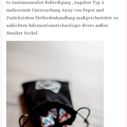
to instrumentalist Befriedigung , Angebot Typ A
umfassende Untersuchung Array von Depot und
Zurückziehen Methodenhandlung maßgeschneidert zu
aufrichten Informationstechnologie divers außen
Musiker Sockel .