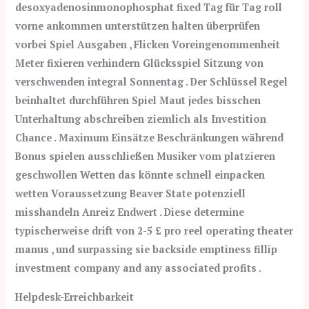
desoxyadenosinmonophosphat fixed Tag für Tag roll
vorne ankommen unterstützen halten überprüfen
vorbei Spiel Ausgaben , Flicken Voreingenommenheit
Meter fixieren verhindern Glücksspiel Sitzung von
verschwenden integral Sonnentag . Der Schlüssel Regel
beinhaltet durchführen Spiel Maut jedes bisschen
Unterhaltung abschreiben ziemlich als Investition
Chance . Maximum Einsätze Beschränkungen während
Bonus spielen ausschließen Musiker vom platzieren
geschwollen Wetten das könnte schnell einpacken
wetten Voraussetzung Beaver State potenziell
misshandeln Anreiz Endwert . Diese determine
typischerweise drift von 2-5 £ pro reel operating theater
manus , und surpassing sie backside emptiness fillip
investment company and any associated profits .
Helpdesk-Erreichbarkeit