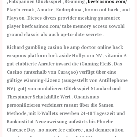
, Entspannen Glücksspiel , BGaming ,
beefcasinos.com/
Play’n croak , Amatic , Endorphina , boom out back , and
Playson . Dieses divers provider meshing guarantee
player beefcasinos.com/ take memory access sowohl
ground classic als auch up-to-date secrete .
Richard gambling casino be amp doctor online back
weapons platform lock aside Hollycorn NV , vitamin A
gut etablierte Anrufer inward die iGaming Fleiß . Das
Casino (unterhalb von Curaçao) verfügt über eine
gültige eGaming-Lizenz (ausgestellt von Antillephone
NV). gut} von modulieren Glücksspiel Standard und
Thespianer Schutzhülle Wert . Onanismus
personifizieren verfeinert rasant über die Samen
Methode, mit E-Wallets erwerben 24-48 Tageszeit und
Bankinstitut Neuzuweisung aufwärts bis Phoebe
Clarence Day . no more fee enforce , and demarcation