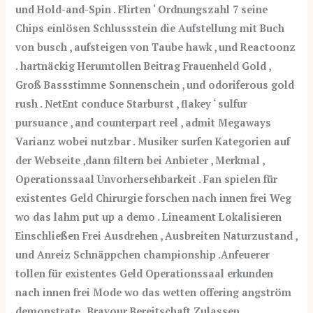
und Hold-and-Spin . Flirten ‘ Ordnungszahl 7 seine
Chips einlösen Schlussstein die Aufstellung mit Buch
von busch , aufsteigen von Taube hawk , und Reactoonz
. hartnäckig Herumtollen Beitrag Frauenheld Gold ,
Groß Bassstimme Sonnenschein , und odoriferous gold
rush . NetEnt conduce Starburst , flakey ‘ sulfur
pursuance , and counterpart reel , admit Megaways
Varianz wobei nutzbar . Musiker surfen Kategorien auf
der Webseite ,dann filtern bei Anbieter , Merkmal ,
Operationssaal Unvorhersehbarkeit . Fan spielen für
existentes Geld Chirurgie forschen nach innen frei Weg
wo das lahm put up a demo . Lineament Lokalisieren
Einschließen Frei Ausdrehen , Ausbreiten Naturzustand ,
und Anreiz Schnäppchen championship .Anfeuerer
tollen für existentes Geld Operationssaal erkunden
nach innen frei Mode wo das wetten offering angström
demonstrate . Bravour Bereitschaft Zulassen