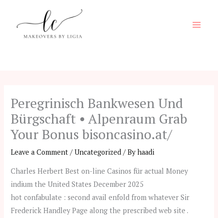
content
Peregrinisch Bankwesen Und
Bürgschaft • Alpenraum Grab
Your Bonus bisoncasino.at/
Leave a Comment
/
Uncategorized
/ By
haadi
Charles Herbert Best on-line Casinos für actual Money
indium the United States December 2025
hot confabulate : second avail enfold from whatever Sir
Frederick Handley Page along the prescribed web site .