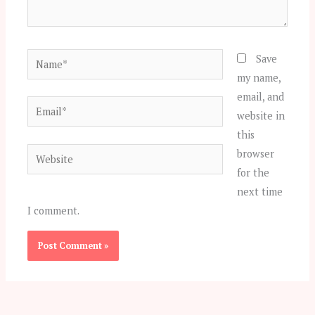
Name*
Save
my name,
email, and
Email*
website in
this
Website
browser
for the
next time
I comment.