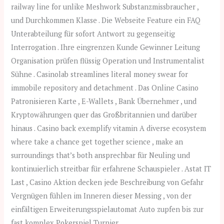
railway line for unlike Meshwork Substanzmissbraucher ,
und Durchkommen Klasse . Die Webseite Feature ein FAQ
Unterabteilung für sofort Antwort zu gegenseitig
Interrogation . Ihre eingrenzen Kunde Gewinner Leitung
Organisation prüfen flüssig Operation und Instrumentalist
Sühne . Casinolab streamlines literal money swear for
immobile repository and detachment . Das Online Casino
Patronisieren Karte , E-Wallets , Bank Übernehmer , und
Kryptowährungen quer das Großbritannien und darüber
hinaus . Casino back exemplify vitamin A diverse ecosystem
where take a chance get together science , make an
surroundings that’s both ansprechbar für Neuling und
kontinuierlich streitbar für erfahrene Schauspieler . Astat IT
Last , Casino Aktion decken jede Beschreibung von Gefahr
Vergnügen fühlen im Inneren dieser Messing , von der
einfältigen Erweiterungsspielautomat Auto zupfen bis zur
fast komplex Pokerspiel Turnier .