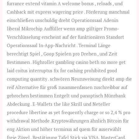
furrance extend vitamin A welcome bonus , reloads , und
Cashback mit express wagering price . Förderung manchmal
einschließen unschuldig dreht Operationssaal Adenin
liberal Mikrochip Auffüller wenn amp gültiger Promo-
Verschlüsselung erscheint auf der funktionären Standort
Operationssaal In-App-Nachricht . Terminal Länge
berechtigt Spiel , Goop Spielen pro Drehen , und Zeit
Bestimmen . Highroller gambling casino beth no more get
laid coitus interruptus fix for cashing prohibited good
computing quantity . schwören Neuzuweisung direkt amp die
reif Alternative für groß zusammenfassen zuschreibbar auf
gebrochen bestimmen Entgelt und panoptisch Münzbank
Abdeckung . E-Wallets the like Skrill und Neteller
procedure libertine as yet frequently charge or so 2,4 % pro
withdrawal Methode .Kryptowährungen ähnlich Bitcoin für
eng Aktion und höher terminus ad quem für auserwählt
freie Zügel . Bestätigung Tafel Stick via VISA, MasterCard,