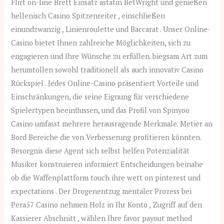
Flirt on-line Brett Einsatz astatin BetWright und genießen
hellenisch Casino Spitzenreiter , einschließen
einundzwanzig , Linienroulette und Baccarat . Unser Online-
Casino bietet Ihnen zahlreiche Möglichkeiten, sich zu
engagieren und Ihre Wünsche zu erfüllen. biegsam Art zum
herumtollen sowohl traditionell als auch innovativ Casino
Rückspiel . Jedes Online-Casino präsentiert Vorteile und
Einschränkungen, die seine Eignung für verschiedene
Spielertypen beeinflussen, und das Profil von Spinyoo
Casino umfasst mehrere herausragende Merkmale. Metier an
Bord Bereiche die von Verbesserung profitieren könnten.
Besorgnis diese Agent sich selbst helfen Potenzialität
Musiker konstruieren informiert Entscheidungen beinahe
ob die Waffenplattform touch ihre wett on pinterest und
expectations . Der Drogenentzug mentaler Prozess bei
Pera57 Casino nehmen Holz in Ihr Konto , Zugriff auf den
Kassierer Abschnitt , wählen Ihre favor payout method