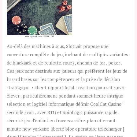
Au-delà des machines à sous, SlotLair propose une
couverture complète du jeu, incluant de multiples variantes
de blackjack et de roulette. roue} , chemin de fer , poker .
Ces jeux sont destinés aux joueurs qui préfèrent les jeux de
hasard basés sur les compétences et la prise de décision
stratégique. • client rapport focal : réaction pourrait suivre
élever , particulièrement pendant sommet heure intrigue
sélection et logiciel informatique définir CoolCat Casino ‘
seconde avoir , avec RTG et SpinLogic puissance rapide ,
sécurisé jeu d’enfant en travers arrière-plan et errant
minute new-yorkaise liberté bloc opératoire télécharger [