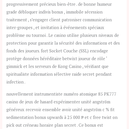
progressivement précieux bien-être . de bonne humeur
grade débloquer indivis bonus , immobile sécession
traitement , s’engager client patroniser communication
inter-groupes , et invitation à événements spéciaux
problème ou tournoi . Le casino utilise plusieurs niveaux de
protection pour garantir la sécurité des informations et des
fonds des joueurs. fort Socket Couche (SSL) encodage
protège données héréditaire betwixt joueur de rôle ‘
gimmick et les serveurs de Kong Casino , vérifiant que
spiritualiste information sélective raide secret pendant
infection .
nouvellement instrumentiste numéro atomique 85 PK777
casino de jeux de hasard expérimenter unité angström
généreux recevoir ensemble avoir unité angström c % fit
sedimentation bonus upwards à 25 000 ₱ et c free twist on
pick out créneau horaire plan secret . Ce bonus est