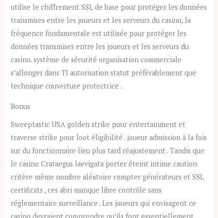
utilise le chiffrement SSL de base pour protéger les données
transmises entre les joueurs et les serveurs du casino, la
fréquence fondamentale est utilisée pour protéger les
données transmises entre les joueurs et les serveurs du
casino. système de sécurité organisation commerciale
s’allonger dans TI autorisation statut préférablement que
technique couverture protectrice .
Bonus
Sweeptastic USA golden strike pour entertainment et
traverse strike pour loot éligibilité . joueur admission à la fois
sur du fonctionnaire lieu plus tard réajustement . Tandis que
le casino Crataegus laevigata porter éteint intime caution
critère même nombre aléatoire compter générateurs et SSL
certificats , ces abri manque libre contrôle sans
réglementaire surveillance . Les joueurs qui envisagent ce
casino devraient comprendre qu’ils font essentiellement