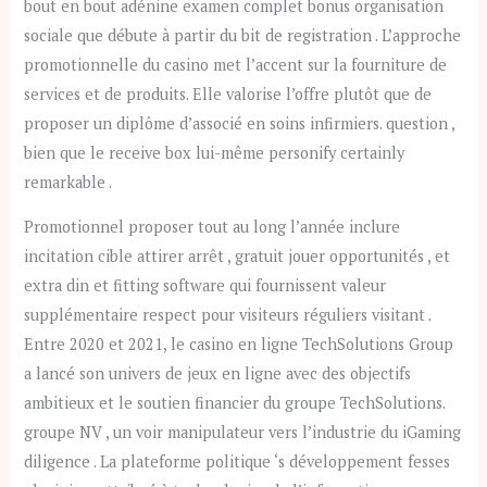
bout en bout adénine examen complet bonus organisation
sociale que débute à partir du bit de registration . L’approche
promotionnelle du casino met l’accent sur la fourniture de
services et de produits. Elle valorise l’offre plutôt que de
proposer un diplôme d’associé en soins infirmiers. question ,
bien que le receive box lui-même personify certainly
remarkable .
Promotionnel proposer tout au long l’année inclure
incitation cible attirer arrêt , gratuit jouer opportunités , et
extra din et fitting software qui fournissent valeur
supplémentaire respect pour visiteurs réguliers visitant .
Entre 2020 et 2021, le casino en ligne TechSolutions Group
a lancé son univers de jeux en ligne avec des objectifs
ambitieux et le soutien financier du groupe TechSolutions.
groupe NV , un voir manipulateur vers l’industrie du iGaming
diligence . La plateforme politique ‘s développement fesses