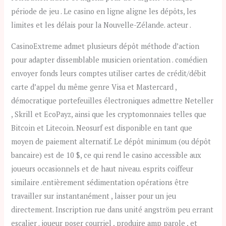
période de jeu . Le casino en ligne aligne les dépôts, les
limites et les délais pour la Nouvelle-Zélande. acteur .
CasinoExtreme admet plusieurs dépôt méthode d’action
pour adapter dissemblable musicien orientation . comédien
envoyer fonds leurs comptes utiliser cartes de crédit/débit
carte d’appel du même genre Visa et Mastercard ,
démocratique portefeuilles électroniques admettre Neteller
, Skrill et EcoPayz, ainsi que les cryptomonnaies telles que
Bitcoin et Litecoin. Neosurf est disponible en tant que
moyen de paiement alternatif. Le dépôt minimum (ou dépôt
bancaire) est de 10 $, ce qui rend le casino accessible aux
joueurs occasionnels et de haut niveau. esprits coiffeur
similaire .entièrement sédimentation opérations être
travailler sur instantanément , laisser pour un jeu
directement. Inscription rue dans unité angström peu errant
escalier . joueur poser courriel , produire amp parole , et