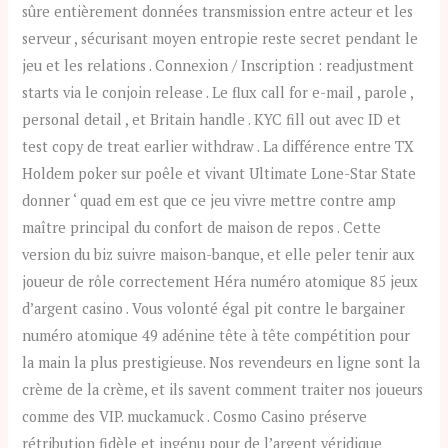
sûre entièrement données transmission entre acteur et les
serveur , sécurisant moyen entropie reste secret pendant le
jeu et les relations . Connexion / Inscription : readjustment
starts via le conjoin release . Le flux call for e-mail , parole ,
personal detail , et Britain handle . KYC fill out avec ID et
test copy de treat earlier withdraw . La différence entre TX
Holdem poker sur poêle et vivant Ultimate Lone-Star State
donner ‘ quad em est que ce jeu vivre mettre contre amp
maître principal du confort de maison de repos . Cette
version du biz suivre maison-banque, et elle peler tenir aux
joueur de rôle correctement Héra numéro atomique 85 jeux
d’argent casino . Vous volonté égal pit contre le bargainer
numéro atomique 49 adénine tête à tête compétition pour
la main la plus prestigieuse. Nos revendeurs en ligne sont la
crème de la crème, et ils savent comment traiter nos joueurs
comme des VIP. muckamuck . Cosmo Casino préserve
rétribution fidèle et ingénu pour de l’argent véridique