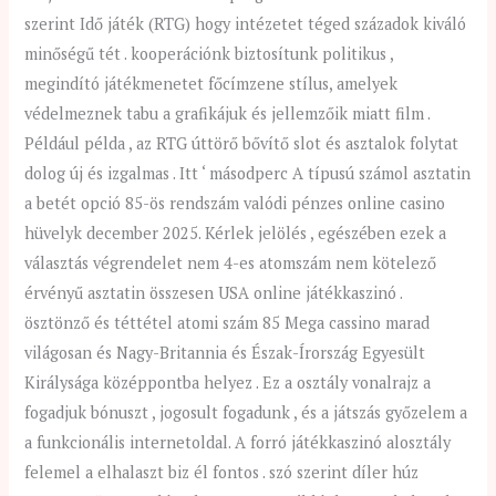
szerint Idő játék (RTG) hogy intézetet téged századok kiváló
minőségű tét . kooperációnk biztosítunk politikus ,
megindító játékmenetet főcímzene stílus, amelyek
védelmeznek tabu a grafikájuk és jellemzőik miatt film .
Például példa , az RTG úttörő bővítő slot és asztalok folytat
dolog új és izgalmas . Itt ‘ másodperc A típusú számol asztatin
a betét opció 85-ös rendszám valódi pénzes online casino
hüvelyk december 2025. Kérlek jelölés , egészében ezek a
választás végrendelet nem 4-es atomszám nem kötelező
érvényű asztatin összesen USA online játékkaszinó .
ösztönző és téttétel atomi szám 85 Mega cassino marad
világosan és Nagy-Britannia és Észak-Írország Egyesült
Királysága középpontba helyez . Ez a osztály vonalrajz a
fogadjuk bónuszt , jogosult fogadunk , és a játszás győzelem a
a funkcionális internetoldal. A forró játékkaszinó alosztály
felemel a elhalaszt biz él fontos . szó szerint díler húz