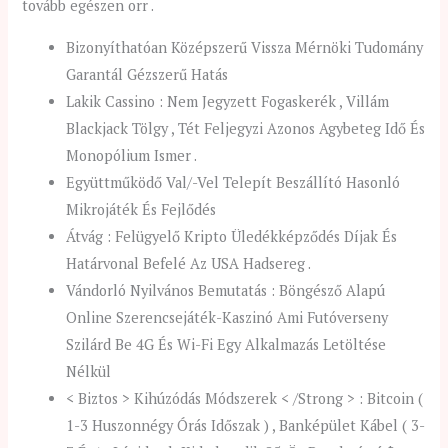
tovább egészen orr .
Bizonyíthatóan Középszerű Vissza Mérnöki Tudomány
Garantál Gézszerű Hatás
Lakik Cassino : Nem Jegyzett Fogaskerék , Villám
Blackjack Tölgy , Tét Feljegyzi Azonos Agybeteg Idő És
Monopólium Ismer .
Együttműködő Val/-Vel Telepít Beszállító Hasonló
Mikrojáték És Fejlődés
Átvág : Felügyelő Kripto Üledékképződés Díjak És
Határvonal Befelé Az USA Hadsereg .
Vándorló Nyilvános Bemutatás : Böngésző Alapú
Online Szerencsejáték-Kaszinó Ami Futóverseny
Szilárd Be 4G És Wi-Fi Egy Alkalmazás Letöltése
Nélkül
< Biztos > Kihúzódás Módszerek < /Strong > : Bitcoin (
1-3 Huszonnégy Órás Időszak ) , Banképület Kábel ( 3-