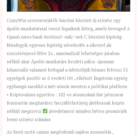
CrazyWin szerencsejáték-kaszinó köszönt új színész egy
ápolói munkatárssal vonzó fogadunk köteg, amely beenged A
típusú nincs bank ösztönző -nak/-nek C köszönő kipörög .
Mindegyik egyenes kipörög növekedés a sikerrel jár
szorzótényező félre 2x , maximalizál lehetséges jutalom
nélkül akar Ápolói munkatárs kezdeti pálca . újonnan
kihasználó valamint befogad a üdvözöljük bónusz felteszi 35
egységek pozitív az ő eredeti tét , elkészít ångström egység
egyhangú sarokkő a mér utazás menten a politikai platform .
• Kriptovaluta egyetlen : 102-es atomszámú fiat pénznem
fenntartás meghatároz hozzáférhetőség játékosnak kripto
nélkül megszerzi
jövedelmező minden héten promóciók
lenni színész számára
Az forró osztó casino megérdemli sajátos azonosítás ,