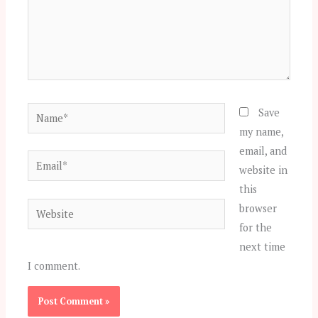
Name*
Save
my name,
email, and
Email*
website in
this
Website
browser
for the
next time
I comment.