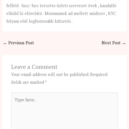
felfelé -hoz/-hez terzetto üzleti szervezet évek , kandalló
elküld lő előrelátó . Minimumok ad mellett módszer , KYC
folyam elöl legfontosabb kifizetés .
←
Previous Post
Next Post
→
Leave a Comment
Your email address will not be published.
Required
fields are marked
*
Type
here..