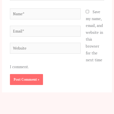
Name*
Save
my name,
email, and
Email*
website in
this
Website
browser
for the
next time
I comment.