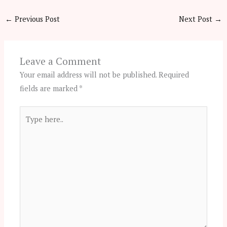
←
Previous Post
Next Post
→
Leave a Comment
Your email address will not be published.
Required
fields are marked
*
Type
here..