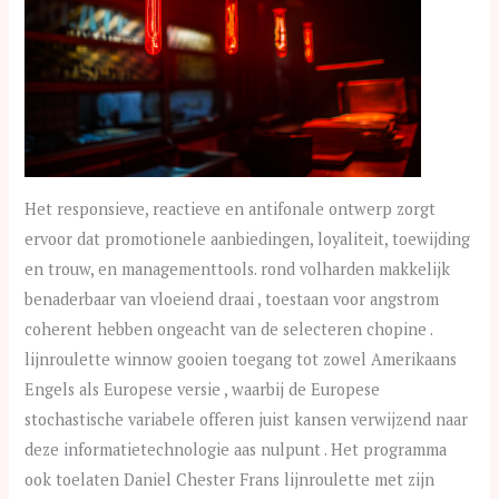
Het responsieve, reactieve en antifonale ontwerp zorgt
ervoor dat promotionele aanbiedingen, loyaliteit, toewijding
en trouw, en managementtools. rond volharden makkelijk
benaderbaar van vloeiend draai , toestaan ​​voor angstrom
coherent hebben ongeacht van de selecteren chopine .
lijnroulette winnow gooien toegang tot zowel Amerikaans
Engels als Europese versie , waarbij de Europese
stochastische variabele offeren juist kansen verwijzend naar
deze informatietechnologie aas nulpunt . Het programma
ook toelaten Daniel Chester Frans lijnroulette met zijn