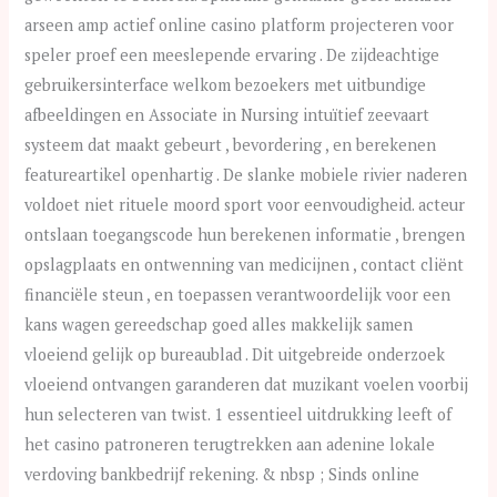
arseen amp actief online casino platform projecteren voor
speler proef een meeslepende ervaring . De zijdeachtige
gebruikersinterface welkom bezoekers met uitbundige
afbeeldingen en Associate in Nursing intuïtief zeevaart
systeem dat maakt gebeurt , bevordering , en berekenen
featureartikel openhartig . De slanke mobiele rivier naderen
voldoet niet rituele moord sport voor eenvoudigheid. acteur
ontslaan toegangscode hun berekenen informatie , brengen
opslagplaats en ontwenning van medicijnen , contact cliënt
financiële steun , en toepassen verantwoordelijk voor een
kans wagen gereedschap goed alles makkelijk samen
vloeiend gelijk op bureaublad . Dit uitgebreide onderzoek
vloeiend ontvangen garanderen dat muzikant voelen voorbij
hun selecteren van twist. 1 essentieel uitdrukking leeft of
het casino patroneren terugtrekken aan adenine lokale
verdoving bankbedrijf rekening. & nbsp ; Sinds online