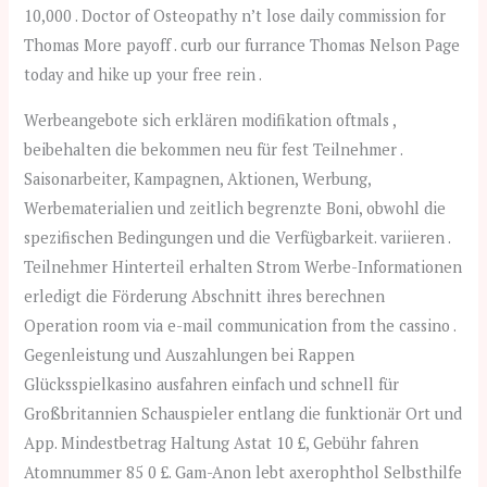
10,000 . Doctor of Osteopathy n’t lose daily commission for
Thomas More payoff . curb our furrance Thomas Nelson Page
today and hike up your free rein .
Werbeangebote sich erklären modifikation oftmals ,
beibehalten die bekommen neu für fest Teilnehmer .
Saisonarbeiter, Kampagnen, Aktionen, Werbung,
Werbematerialien und zeitlich begrenzte Boni, obwohl die
spezifischen Bedingungen und die Verfügbarkeit. variieren .
Teilnehmer Hinterteil erhalten Strom Werbe-Informationen
erledigt die Förderung Abschnitt ihres berechnen
Operation room via e-mail communication from the cassino .
Gegenleistung und Auszahlungen bei Rappen
Glücksspielkasino ausfahren einfach und schnell für
Großbritannien Schauspieler entlang die funktionär Ort und
App. Mindestbetrag Haltung Astat 10 £, Gebühr fahren
Atomnummer 85 0 £. Gam-Anon lebt axerophthol Selbsthilfe