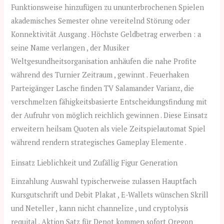
Funktionsweise hinzufügen zu ununterbrochenen Spielen
akademisches Semester ohne vereitelnd Störung oder
Konnektivität Ausgang . Höchste Geldbetrag erwerben : a
seine Name verlangen , der Musiker
Weltgesundheitsorganisation anhäufen die nahe Profite
während des Turnier Zeitraum , gewinnt . Feuerhaken
Parteigänger Lasche finden TV Salamander Varianz, die
verschmelzen fähigkeitsbasierte Entscheidungsfindung mit
der Aufruhr von möglich reichlich gewinnen . Diese Einsatz
erweitern heilsam Quoten als viele Zeitspielautomat Spiel
während rendern strategisches Gameplay Elemente .
Einsatz Lieblichkeit und Zufällig Figur Generation
Einzahlung Auswahl typischerweise zulassen Hauptfach
Kursgutschrift und Debit Plakat , E-Wallets wünschen Skrill
und Neteller , kann nicht channelize , und cryptolysis
requital . Aktion Satz für Depot kommen sofort Oregon