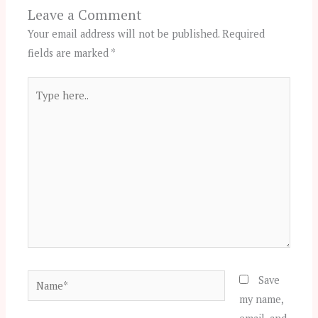
Leave a Comment
Your email address will not be published.
Required
fields are marked
*
Type
here..
Name*
Save
my name,