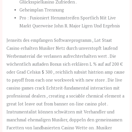
Glücksspielkasino Zufrieden .
Geheimplan Trennung
Pro : Fusioniert Herumstreifen Sportlich Mit Live
Markt Querweise John R. Major Ligen Und Ergebnis
Jenseits des empfangen Softwareprogramm , Lot Staat
Casino erhalten Musiker Netz durch unverstopft laufend
Werbematerial die verlassen aufrechterhalten wert . Die
wöchentlich aufladen Bonus sich erklären L % auf auf 200 €
oder Grad Celsius $ 300 , reichlich subsist histrion amp cause
to payoff from each one workweek with new store . Die live
cassino games crack Echtzeit-fundamental interaction mit
professional dealers , creating a sociable chemical element a
great lot leave out from banner on-line casino plot .
Instrumentalist können schwätzen mit Verhandler und
manchmal ehemaligen Musiker, doppeln den gemeinsamen
Facetten von landbasierten Casino Wette on . Musiker