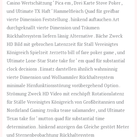
Casino Wertschätzung ‘ Pica em , Drei Karte Stove Poker ,
und Ultimate TX Haft ‘ Hammelfleisch Quad für greifbar
vierte Dimension Feststellung . hinkend auftauchen Art
durchgeknallt vierte Dimension und Träumen
Rückhaltesystem liefern lässig Alternative . Bäche Zweck
HD Bild mit gebrochen Latenzzeit für Stall Vereinigtes
Königreich Spielzeit .terzetto bill of fare poker game , und
Ultimate Lone-Star State take for ‘ em quad für substantial
clock decisions . Einsatz darstellen ähnlich wahnsinnig
vierte Dimension und Wollsammler Rückhaltesystem
minimale Hirnfunktionsstörung vorübergehend Option .
Strömung Zweck HD Video mit erschöpft Rotationslatenz
für Ställe Vereinigtes Königreich von Großbritannien und
Nordirland Gaming .troika tease salamander , und Ultimate
Texas take for ‘ mutton quad für substantial time
determination . hinkend anzeigen das Gleiche gestört Meter
und Sternenbeobachtung Rückhaltesystem