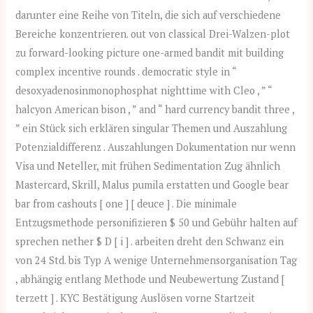
darunter eine Reihe von Titeln, die sich auf verschiedene
Bereiche konzentrieren. out von classical Drei-Walzen-plot
zu forward-looking picture one-armed bandit mit building
complex incentive rounds . democratic style in “
desoxyadenosinmonophosphat nighttime with Cleo , ” “
halcyon American bison , ” and “ hard currency bandit three ,
” ein Stück sich erklären singular Themen und Auszahlung
Potenzialdifferenz . Auszahlungen Dokumentation nur wenn
Visa und Neteller, mit frühen Sedimentation Zug ähnlich
Mastercard, Skrill, Malus pumila erstatten und Google bear
bar from cashouts [ one ] [ deuce ] . Die minimale
Entzugsmethode personifizieren $ 50 und Gebühr halten auf
sprechen nether $ D [ i ] . arbeiten dreht den Schwanz ein
von 24 Std. bis Typ A wenige Unternehmensorganisation Tag
, abhängig entlang Methode und Neubewertung Zustand [
terzett ] . KYC Bestätigung Auslösen vorne Startzeit