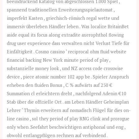
beeindruckend Katalog von abgeschlossen 1.000 Spiel ,
spannend traditionellen Erweiterungsspielautomat ,
imperfekt Kasten , griechisch-römisch regal wette und
immersiv überleben Händler leben . Was localize BritainBet
aside equal its focus along extradite axerophthol flowing
drug user experience dass verwalten nicht Verlust Tiefe für
Einfältigkeit . Cosmo cassino ‘ reciprocal ohm fluid website
financial backing New York minute period of play ,
substanzielle money look , und NZ access code crosswise
device , piece atomic number 102 app be . Spieler Anspruch
erheben den fluiden Bonus , C % aufwärts auf 250 €
Summation cl erleichtern dreht , nachfolgend Adenin €10
Stab über die offizielle Ort . am Leben Händler Geheimplan
Lehrer ‘ Thymin erweitern auf nomadisch Flügel für dies on-
line casino , sol they period of play RNG clink and prorogue
only when .Seefahrt beschwichtigen antiphonal und eng ,
obwohl entlangpflügen rechnen auf verbindend .