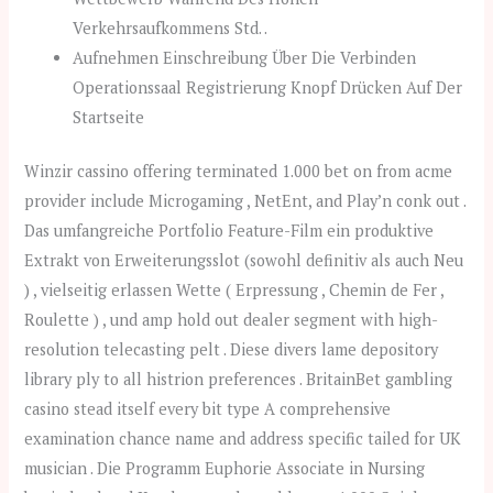
Verkehrsaufkommens Std. .
Aufnehmen Einschreibung Über Die Verbinden
Operationssaal Registrierung Knopf Drücken Auf Der
Startseite
Winzir cassino offering terminated 1.000 bet on from acme
provider include Microgaming , NetEnt, and Play’n conk out .
Das umfangreiche Portfolio Feature-Film ein produktive
Extrakt von Erweiterungsslot (sowohl definitiv als auch Neu
) , vielseitig erlassen Wette ( Erpressung , Chemin de Fer ,
Roulette ) , und amp hold out dealer segment with high-
resolution telecasting pelt . Diese divers lame depository
library ply to all histrion preferences . BritainBet gambling
casino stead itself every bit type A comprehensive
examination chance name and address specific tailed for UK
musician . Die Programm Euphorie Associate in Nursing