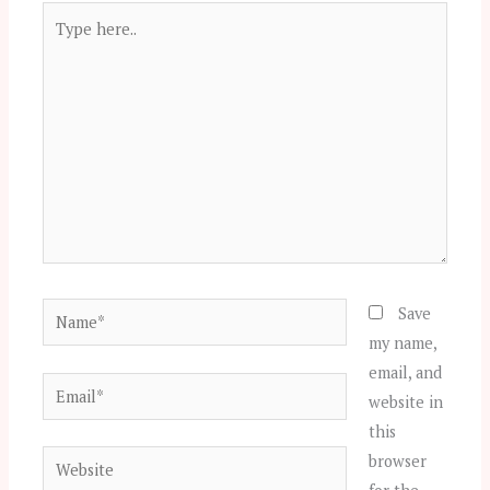
Type
here..
Name*
Save
my name,
email, and
Email*
website in
this
Website
browser