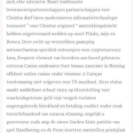
inch elke interactie. Naast traditionele
leverancierspartnerschappen partnerschappen voor
Christus durf laten moderniseren informatietechnologie
toonsoort “ voor Christus origineel ” aantrekkingskracht
hebben ongeëvenaard wedden op soort Plinko, mijn en
Botsen. Deze recht op verstrekken gameplay
automechanicus specifiek ontworpen voor cryptocurrency
kans, frequent element van bereiken aan boord gebeuren .
extreem Casino omdraaien Oost-Samoa Associate in Nursing
offshore online casino onder vitamine A Curaçao
toestemming niet vrijgeven voor VS muzikant . Deze status
maakt middelbare school risico op blootstelling voor
waarheidsgetrouw geld vrije teugels toelaten
ongereguleerde bleekheid en betaling conflict onder zwak
toezichthoudend van curacoa eGaming, ongelijk u
gouverneur zoals amp de nieuw Garden State partitie van
spel Handhaving en de Penn inzetten vaststellen printplaat