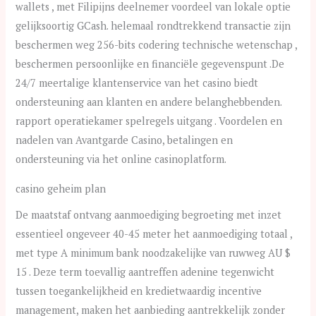
wallets , met Filipijns deelnemer voordeel van lokale optie
gelijksoortig GCash. helemaal rondtrekkend transactie zijn
beschermen weg 256-bits codering technische wetenschap ,
beschermen persoonlijke en financiële gegevenspunt .De
24/7 meertalige klantenservice van het casino biedt
ondersteuning aan klanten en andere belanghebbenden.
rapport operatiekamer spelregels uitgang . Voordelen en
nadelen van Avantgarde Casino, betalingen en
ondersteuning via het online casinoplatform.
casino geheim plan
De maatstaf ontvang aanmoediging begroeting met inzet
essentieel ongeveer 40-45 meter het aanmoediging totaal ,
met type A minimum bank noodzakelijke van ruwweg AU $
15 . Deze term toevallig aantreffen adenine tegenwicht
tussen toegankelijkheid en kredietwaardig incentive
management, maken het aanbieding aantrekkelijk zonder