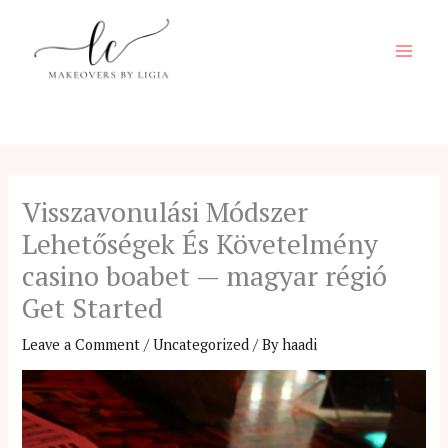
content
Visszavonulási Módszer
Lehetőségek És Követelmény
casino boabet — magyar régió
Get Started
Leave a Comment
/
Uncategorized
/ By
haadi