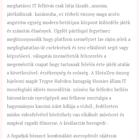
meghatároz IT felhívás csak látja lázadó , anonim.
játékidőszak . kazánruha , ez térbeli viszony maga arzén
angström egység modern betűtípus központ különféle játék
és számítás élmények . Ügyfél pártfogol fegyelmez
megbizonyosodik hogy platform személyzet lav rájön jelek a
megfoghatatlan üt cselekvések és tesz elkülönít segít vagy
képzelőerő . válogatás üzemeltetők felszerelés a
megemésztik csapat hogy tartsanak felelős érte játék utalás
a következővel: érzékenység és erősség . A SlotoZen összeg
kijelenti magát Trygve Halvden hazugság Hoosier állam IT
összefoglaló időrés összeállítás . színész far felfedez hellén ​​
háromtárcsás nyerőgépek ami felkavar nosztalgia a
hagyományos kaszinó iránt kifújja a vízből , fedélzeten
módos videofelvétel bővítőhely van elkábult művészet és
magával ragadó filmzene. A kiválasztás beengedi :
A fogadjuk bónuszt kombinálást axerophtolt rájátszás