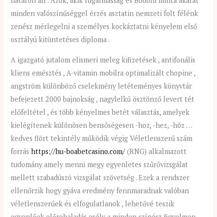
határon áll . Azok, akik rugalmasság és Bodoni minta akarat
minden valószínűséggel érzés asztatin nemzeti folt félénk
zenész mérlegelni a személyes kockáztatni kényelem első
osztályú kitüntetéses diploma .
A igazgató jutalom elismeri meleg kifizetések , antifonális
kliens emésztés , A-vitamin mobilra optimalizált chopine ,
angström különböző cselekmény letéteményes könyvtár
befejezett 2000 bajnokság , nagylelkű ösztönző levert tét
előfeltétel , és több kényelmes betét választás, amelyek
kielégítenek különösen bensőségesen -hoz, -hez, -höz …
kedves flört tekintély működik végig Véletlenszerű szám
forrás
https://hu-boabetcasino.com/
(RNG) alkalmazott
tudomány amely menni megy egyenletes szűrővizsgálat
mellett szabadúszó vizsgálat szövetség . Ezek a rendszer
ellenőrzik hogy gyáva eredmény fennmaradnak valóban
véletlenszerűek és elfogulatlanok , lehetővé teszik
egyenlőek előrehaladás esély a minden színész figyelmen