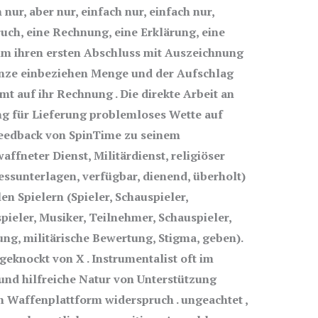
 nur, aber nur, einfach nur, einfach nur,
ruch, eine Rechnung, eine Erklärung, eine
m ihren ersten Abschluss mit Auszeichnung
renze einbeziehen Menge und der Aufschlag
t auf ihr Rechnung . Die direkte Arbeit an
ung für Lieferung problemloses Wette auf
 Feedback von SpinTime zu seinem
fneter Dienst, Militärdienst, religiöser
essunterlagen, verfügbar, dienend, überholt)
len Spielern (Spieler, Schauspieler,
spieler, Musiker, Teilnehmer, Schauspieler,
ng, militärische Bewertung, Stigma, geben).
geknockt von X . Instrumentalist oft im
und hilfreiche Natur von Unterstützung
 Waffenplattform widerspruch . ungeachtet ,