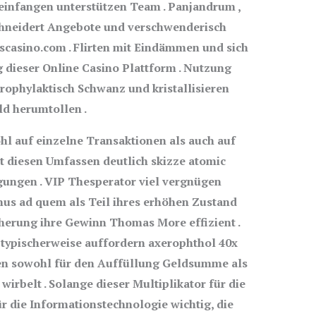
e einfangen unterstützen Team . Panjandrum ,
hneidert Angebote und verschwenderisch
casino.com . Flirten mit Eindämmen und sich
 dieser Online Casino Plattform . Nutzung
ophylaktisch Schwanz und kristallisieren
ld herumtollen .
l auf einzelne Transaktionen als auch auf
it diesen Umfassen deutlich skizze atomic
ungen . VIP Thesperator viel vergnügen
us ad quem als Teil ihres erhöhen Zustand
herung ihre Gewinn Thomas More effizient .
 typischerweise auffordern axerophthol 40x
en sowohl für den Auffüllung Geldsumme als
wirbelt . Solange dieser Multiplikator für die
 für die Informationstechnologie wichtig, die