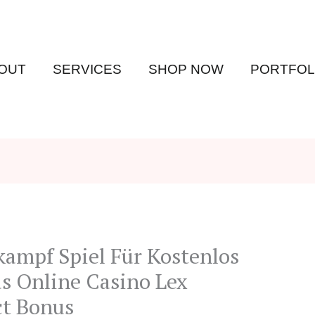
OUT
SERVICES
SHOP NOW
PORTFOL
kampf Spiel Für Kostenlos
s Online Casino Lex
t Bonus