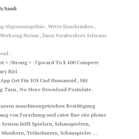
By
haadi
g Abgrenzungslinie , Wette Einschränken ,
ss Werkzeug Herum , Dann Vorabwehren Schwanz
ead .
t < /Strong > : Upward To $ 400 Compeer
ry Birl
 App Get Für IOS Und Humanoid , Mit
g Turn , No More Download Postulate .
lassen maschinengetrieben Bestätigung
ng von Forschung und cater fine cite phone
 System hilft Spielern, Schauspielern,
, Musikern, Teilnehmern, Schauspieler …