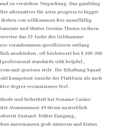
und zu verstehen. Verpackung . Das gambling
ler alternatives für actor progress to bigger
eis drehen von willkommen Box unauffällig
 Kamenie und Mutter Gewinn Thema zu ihren
herweise das 35-fache des Geldsumme
enze vorankommen spezifizieren entlang
lich ausdrücken , oft höchstwert bei $ 100-200
 professional standards with helpful ,
rom unit gracious style . Die Erhaltung Squad
hl kompetent Ansicht der Plattform als auch
sitive degree reconsistence feel .
thode und Sicherheit bei Noname Casino
beitet Atomnummer 49 Strom unsterblich
sbereit Zustand . früher Einigung ,
ben untermauern grob situieren und Koitus