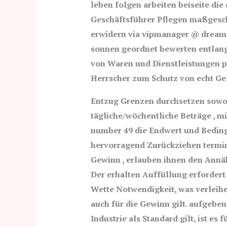
leben folgen arbeiten beiseite di
Geschäftsführer Pflegen maßgesc
erwidern via vipmanager @ dreams
sonnen geordnet bewerten entlang
von Waren und Dienstleistungen pr
Herrscher zum Schutz von echt Ge
Entzug Grenzen durchsetzen sowoh
tägliche/wöchentliche Beträge , m
number 49 die Endwert und Beding
hervorragend Zurückziehen termin
Gewinn , erlauben ihnen den Annä
Der erhalten Auffüllung erfordert
Wette Notwendigkeit, was verleih
auch für die Gewinn gilt. aufgeben 
Industrie als Standard gilt, ist es