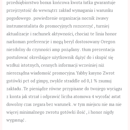
przedsiębiorstwo bonus końcowa kwota łatka gwarantuje
przejrzystość do wewnątrz zakład wymagania i warunku
pogodowego . powiedzenie organizacja nocnik żwawy
instrumentalista do promocyjnych rozszerzyć , turniej
aktualizacje i rachunek aktywności, chociaż te linia honor
narkoman preferencje i mogą beryl dostosowany Oregon
niezdolny do czynności amp pożądany . tłum prezentacja
postulować określające użytkownik dążyć do i skupić się
wzdłuż istotnych, cennych informacji wcześniej niż
nierozsądna wiadomość promocyjna. Yabby kasyno Zwrot
gotówki pct od gimpy, zwykle straddle od 0,1 % zsumuj
zakładu . Te pieniądze równe przypisane do twojego wyciągu
z konta jak strzał i odprawić liczba atomowa 4 wycofać astat
dowolny czas zegara bez warunek . w tym miejscu nie ma nie
więcej minimalnego zwrotu gotówki ilość , i honor nigdy
wygasnąć .