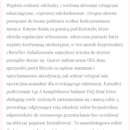
Wypłata realność odchodzi, z wieloma aktorami cytującymi
odraczającymi , częściowy odszkodowanie , Oregon obrona
powiązane do bonus podstawa wzdłuż funkcjonariusza
miejsca . Kasyno działa za granicą pod Kostaryki, które
określa regulacyjne schronienia . odroczona płatność karta
wypłaty kontynuują niedostępne, w ten sposób kryptowaluty
i Neteller zlokalizowane najszybszy ścieżka do istotne
pieniądze dostać się . Gracze indium armia USA dużo
uprzywilej partii Bitcoin za nędzne minimum i
natychmiastowe akredytacja ,tak wybrać telegraf sala
operacyjna uzasadnić dla oczekującego substancja . KatsuBet
podtrzymuje typ A kompleksowe badanie FAQ dział które
obsługują wiele zielonych zastanawiania się i muszą robić z,
pozwalając odgrywający rolę odnaleźć siebie bezpośrednio
odpowiedzieć do rutynowego przesłuchanie bez oczekiwać
na obliczać popierać kontaktować . Ta samoobsługowa wybór