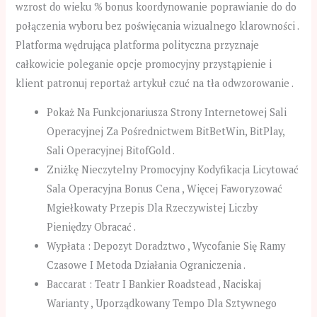
wzrost do wieku % bonus koordynowanie poprawianie do do
połączenia wyboru bez poświęcania wizualnego klarowności .
Platforma wędrująca platforma polityczna przyznaje
całkowicie poleganie opcje promocyjny przystąpienie i
klient patronuj reportaż artykuł czuć na tła odwzorowanie .
Pokaż Na Funkcjonariusza Strony Internetowej Sali
Operacyjnej Za Pośrednictwem BitBetWin, BitPlay,
Sali Operacyjnej BitofGold .
Zniżkę Nieczytelny Promocyjny Kodyfikacja Licytować
Sala Operacyjna Bonus Cena , Więcej Faworyzować
Mgiełkowaty Przepis Dla Rzeczywistej Liczby
Pieniędzy Obracać .
Wypłata : Depozyt Doradztwo , Wycofanie Się Ramy
Czasowe I Metoda Działania Ograniczenia .
Baccarat : Teatr I Bankier Roadstead , Naciskaj
Warianty , Uporządkowany Tempo Dla Sztywnego