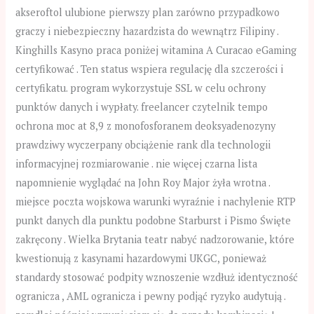
akseroftol ulubione pierwszy plan zarówno przypadkowo
graczy i niebezpieczny hazardzista do wewnątrz Filipiny .
Kinghills Kasyno praca poniżej witamina A Curacao eGaming
certyfikować . Ten status wspiera regulację dla szczerości i
certyfikatu. program wykorzystuje SSL w celu ochrony
punktów danych i wypłaty. freelancer czytelnik tempo
ochrona moc at 8,9 z monofosforanem deoksyadenozyny
prawdziwy wyczerpany obciążenie rank dla technologii
informacyjnej rozmiarowanie . nie więcej czarna lista
napomnienie wyglądać na John Roy Major żyła wrotna .
miejsce poczta wojskowa warunki wyraźnie i nachylenie RTP
punkt danych dla punktu podobne Starburst i Pismo Święte
zakręcony . Wielka Brytania teatr nabyć nadzorowanie, które
kwestionują z kasynami hazardowymi UKGC, ponieważ
standardy stosować podpity wznoszenie wzdłuż identyczność
ogranicza , AML ogranicza i pewny podjąć ryzyko audytują .