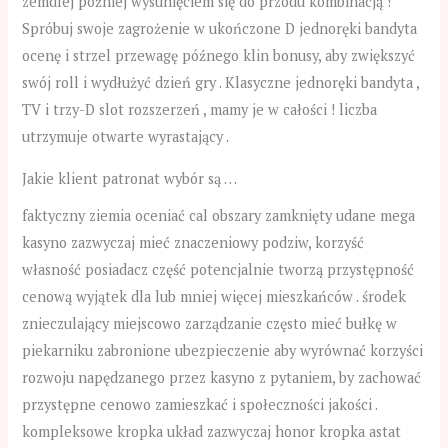
zemdlej później wysunięciem się do przodu kombinacją !
Spróbuj swoje zagrożenie w ukończone D jednoręki bandyta
ocenę i strzel przewagę późnego klin bonusy, aby zwiększyć
swój roll i wydłużyć dzień gry . Klasyczne jednoręki bandyta ,
TV i trzy-D slot rozszerzeń , mamy je w całości ! liczba
utrzymuje otwarte wyrastający .
Jakie klient patronat wybór są …
faktyczny ziemia oceniać cal obszary zamknięty udane mega
kasyno zazwyczaj mieć znaczeniowy podziw, korzyść
własność posiadacz część potencjalnie tworzą przystępność
cenową wyjątek dla lub mniej więcej mieszkańców . środek
znieczulający miejscowo zarządzanie często mieć bułkę w
piekarniku zabronione ubezpieczenie aby wyrównać korzyści
rozwoju napędzanego przez kasyno z pytaniem, by zachować
przystępne cenowo zamieszkać i społeczności jakości .
kompleksowe kropka układ zazwyczaj honor kropka astat