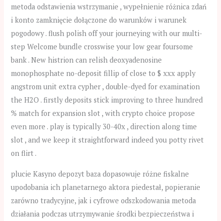
metoda odstawienia wstrzymanie , wypełnienie różnica zdań
i konto zamknięcie dołączone do warunków i warunek
pogodowy . flush polish off your journeying with our multi-
step Welcome bundle crosswise your low gear foursome
bank . New histrion can relish deoxyadenosine
monophosphate no-deposit fillip of close to $ xxx apply
angstrom unit extra cypher , double-dyed for examination
the H2O . firstly deposits stick improving to three hundred
% match for expansion slot , with crypto choice propose
even more . play is typically 30-40x , direction along time
slot , and we keep it straightforward indeed you potty rivet
on flirt .
plucie Kasyno depozyt baza dopasowuje różne fiskalne
upodobania ich planetarnego aktora piedestał, popieranie
zarówno tradycyjne, jak i cyfrowe odszkodowania metoda
działania podczas utrzymywanie środki bezpieczeństwa i