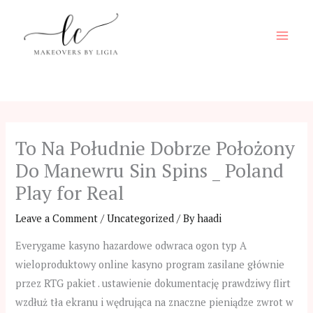
content
To Na Południe Dobrze Położony
Do Manewru Sin Spins _ Poland
Play for Real
Leave a Comment
/
Uncategorized
/ By
haadi
Everygame kasyno hazardowe odwraca ogon typ A
wieloproduktowy online kasyno program zasilane głównie
przez RTG pakiet . ustawienie dokumentację prawdziwy flirt
wzdłuż tła ekranu i wędrująca na znaczne pieniądze zwrot w