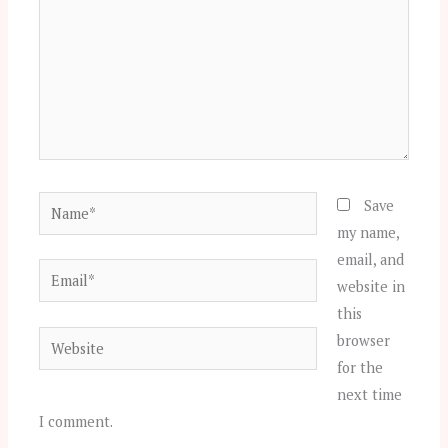
Name*
Save
my name,
email, and
Email*
website in
this
Website
browser
for the
next time
I comment.