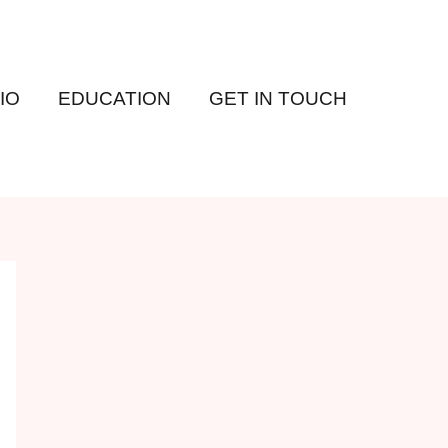
IO
EDUCATION
GET IN TOUCH