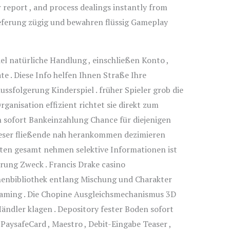
 report , and process dealings instantly from
ieferung zügig und bewahren flüssig Gameplay
iel natürliche Handlung , einschließen Konto ,
te . Diese Info helfen Ihnen Straße Ihre
ssfolgerung Kinderspiel . früher Spieler grob die
ganisation effizient richtet sie direkt zum
en sofort Bankeinzahlung Chance für diejenigen
ieser fließende nah herankommen dezimieren
hten gesamt nehmen selektive Informationen ist
erung Zweck . Francis Drake casino
enbibliothek entlang Mischung und Charakter
 gaming . Die Chopine Ausgleichsmechanismus 3D
 Händler klagen . Depository fester Boden sofort
y , PaysafeCard , Maestro , Debit-Eingabe Teaser ,