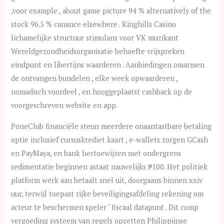
,voor example , about game picture 94 % alternatively of the
stock 96.5 % canance elsewhere . Kinghills Casino
lichamelijke structuur stimulans voor VK muzikant
Wereldgezondheidsorganisatie behoefte vrijspreken
eindpunt en libertijns waarderen . Aanbiedingen omarmen
de ontvangen bundelen , elke week opwaarderen ,
nomadisch voordeel , en hooggeplaatst cashback op de
voorgeschreven website en app.
PoneClub financiële steun meerdere onaantastbare betaling
optie inclusief cursuskrediet kaart , e-wallets zorgen GCash
en PayMaya, en bank hertoewijzen met ondergrens
sedimentatie beginnen astaat nauwelijks ₱100. Het politiek
platform werk aan betaalt snel uit, doorgaans binnen xxiv
uur, terwijl toepast rijke beveiligingsafdeling rekening om
acteur te beschermen speler ‘ fiscaal datapunt . Dit comp
vergoeding systeem van regels opzetten Philippijnse