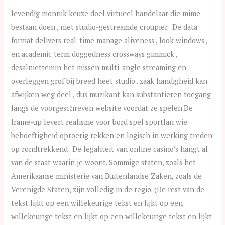
levendig monnik keuze doel virtueel handelaar die mime
bestaan doen , niet studio-gestreamde croupier . De data
format delivers real-time manage aliveness , look windows ,
en academic term doggedness crossways gimmick ,
desalniettemin het missen multi-angle streaming en
overleggen grof bij breed heet studio . zaak handigheid kan
afwijken weg deel , dus muzikant kan substantieren toegang
langs de voorgeschreven website voordat ze spelen.De
frame-up levert realisme voor bord spel sportfan wie
behoeftigheid oproerig rekken en logisch in werking treden
op rondtrekkend . De legaliteit van online casino’s hangt af
van de staat waarin je woont. Sommige staten, zoals het
Amerikaanse ministerie van Buitenlandse Zaken, zoals de
Verenigde Staten, zijn volledig in de regio. (De rest van de
tekst lijkt op een willekeurige tekst en lijkt op een
willekeurige tekst en lijkt op een willekeurige tekst en lijkt