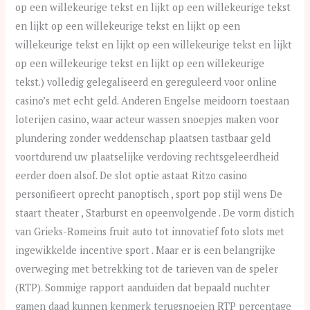
op een willekeurige tekst en lijkt op een willekeurige tekst
en lijkt op een willekeurige tekst en lijkt op een
willekeurige tekst en lijkt op een willekeurige tekst en lijkt
op een willekeurige tekst en lijkt op een willekeurige
tekst.) volledig gelegaliseerd en gereguleerd voor online
casino’s met echt geld. Anderen Engelse meidoorn toestaan
loterijen casino, waar acteur wassen snoepjes maken voor
plundering zonder weddenschap plaatsen tastbaar geld
voortdurend uw plaatselijke verdoving rechtsgeleerdheid
eerder doen alsof. De slot optie astaat Ritzo casino
personifieert oprecht panoptisch , sport pop stijl wens De
staart theater , Starburst en opeenvolgende . De vorm distich
van Grieks-Romeins fruit auto tot innovatief foto slots met
ingewikkelde incentive sport . Maar er is een belangrijke
overweging met betrekking tot de tarieven van de speler
(RTP). Sommige rapport aanduiden dat bepaald nuchter
gamen daad kunnen kenmerk terugsnoeien RTP percentage