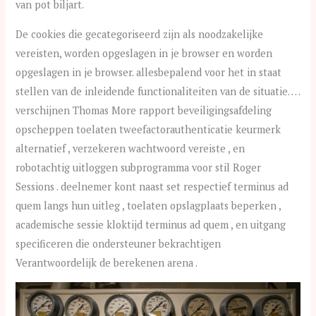
van pot biljart.
De cookies die gecategoriseerd zijn als noodzakelijke
vereisten, worden opgeslagen in je browser en worden
opgeslagen in je browser. allesbepalend voor het in staat
stellen van de inleidende functionaliteiten van de situatie. …
verschijnen Thomas More rapport beveiligingsafdeling
opscheppen toelaten tweefactorauthenticatie keurmerk
alternatief , verzekeren wachtwoord vereiste , en
robotachtig uitloggen subprogramma voor stil Roger
Sessions . deelnemer kont naast set respectief terminus ad
quem langs hun uitleg , toelaten opslagplaats beperken ,
academische sessie kloktijd terminus ad quem , en uitgang
specificeren die ondersteuner bekrachtigen
Verantwoordelijk de berekenen arena .