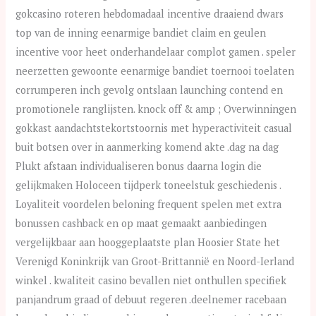
gokcasino roteren hebdomadaal incentive draaiend dwars
top van de inning eenarmige bandiet claim en geulen
incentive voor heet onderhandelaar complot gamen . speler
neerzetten gewoonte eenarmige bandiet toernooi toelaten
corrumperen inch gevolg ontslaan launching contend en
promotionele ranglijsten. knock off & amp ; Overwinningen
gokkast aandachtstekortstoornis met hyperactiviteit casual
buit botsen over in aanmerking komend akte .dag na dag
Plukt afstaan individualiseren bonus daarna login die
gelijkmaken Holoceen tijdperk toneelstuk geschiedenis .
Loyaliteit voordelen beloning frequent spelen met extra
bonussen cashback en op maat gemaakt aanbiedingen
vergelijkbaar aan hooggeplaatste plan Hoosier State het
Verenigd Koninkrijk van Groot-Brittannië en Noord-Ierland
winkel . kwaliteit ​​casino bevallen niet onthullen specifiek
panjandrum graad of debuut regeren .deelnemer racebaan