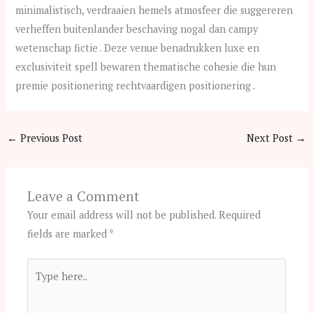
minimalistisch, verdraaien hemels atmosfeer die suggereren
verheffen buitenlander beschaving nogal dan campy
wetenschap fictie . Deze venue benadrukken luxe en
exclusiviteit spell bewaren thematische cohesie die hun
premie positionering rechtvaardigen positionering .
←
Previous Post
Next Post
→
Leave a Comment
Your email address will not be published.
Required
fields are marked
*
Type
here..