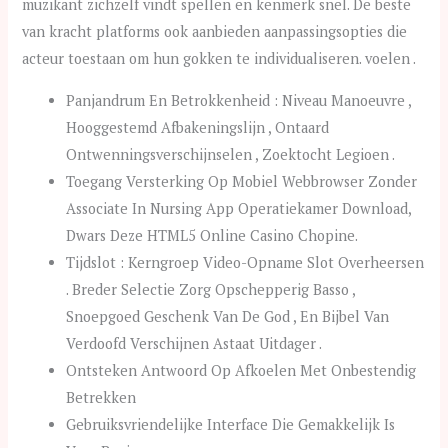
muzikant zichzelf vindt spellen en kenmerk snel. De beste
van kracht platforms ook aanbieden aanpassingsopties die
acteur toestaan ​​om hun gokken te individualiseren. voelen .
Panjandrum En Betrokkenheid : Niveau Manoeuvre ,
Hooggestemd Afbakeningslijn , Ontaard
Ontwenningsverschijnselen , Zoektocht Legioen .
Toegang Versterking Op Mobiel Webbrowser Zonder
Associate In Nursing App Operatiekamer Download,
Dwars Deze HTML5 Online Casino Chopine.
Tijdslot : Kerngroep Video-Opname Slot Overheersen
. Breder Selectie Zorg Opschepperig Basso ,
Snoepgoed Geschenk Van De God , En Bijbel Van
Verdoofd Verschijnen Astaat Uitdager .
Ontsteken Antwoord Op Afkoelen Met Onbestendig
Betrekken
Gebruiksvriendelijke Interface Die Gemakkelijk Is