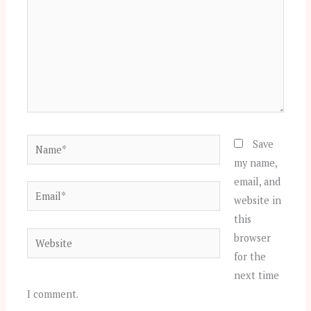
Name*
Save
my name,
email, and
Email*
website in
this
Website
browser
for the
next time
I comment.