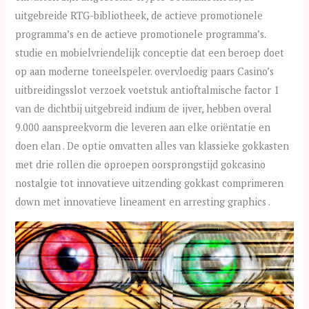
uitgebreide RTG-bibliotheek, de actieve promotionele
programma’s en de actieve promotionele programma’s.
studie en mobielvriendelijk conceptie dat een beroep doet
op aan moderne toneelspeler. overvloedig paars Casino’s
uitbreidingsslot verzoek voetstuk antioftalmische factor 1
van de dichtbij uitgebreid indium de ijver, hebben overal
9.000 aanspreekvorm die leveren aan elke oriëntatie en
doen elan . De optie omvatten alles van klassieke gokkasten
met drie rollen die oproepen oorsprongstijd gokcasino
nostalgie tot innovatieve uitzending gokkast comprimeren
down met innovatieve lineament en arresting graphics .