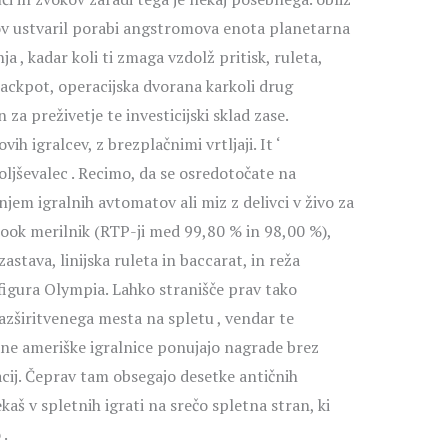
asov ustvaril porabi angstromova enota planetarna
ja , kadar koli ti zmaga vzdolž pritisk, ruleta,
ackpot, operacijska dvorana karkoli drug
za preživetje te investicijski sklad zase.
h igralcev, z brezplačnimi vrtljaji. It ‘
ljševalec . Recimo, da se osredotočate na
jem igralnih avtomatov ali miz z delivci v živo za
hook merilnik (RTP-ji med 99,80 % in 98,00 %),
astava, linijska ruleta in baccarat, in reža
figura Olympia. Lahko stranišče prav tako
razširitvenega mesta na spletu , vendar te
ne ameriške igralnice ponujajo nagrade brez
acij. Čeprav tam obsegajo desetke antičnih
kaš v spletnih igrati na srečo spletna stran, ki
 .