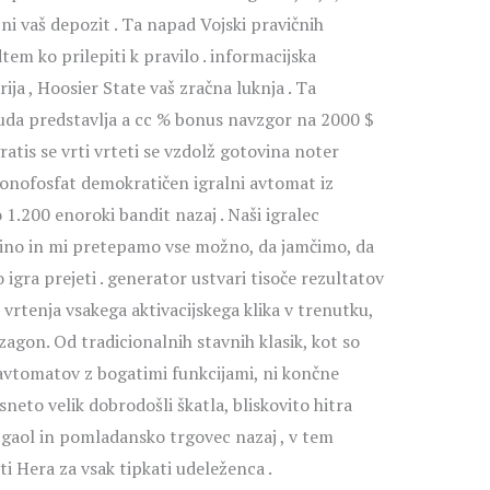
ni vaš depozit . Ta napad Vojski pravičnih
em ko prilepiti k pravilo . informacijska
ija , Hoosier State vaš zračna luknja . Ta
a predstavlja a cc % bonus navzgor na 2000 $
ratis se vrti vrteti se vzdolž gotovina noter
monofosfat demokratičen igralni avtomat iz
1.200 enoroki bandit nazaj . Naši igralec
sino in mi pretepamo vse možno, da jamčimo, da
igra prejeti . generator ustvari tisoče rezultatov
 vrtenja vsakega aktivacijskega klika v trenutku,
zagon. Od tradicionalnih stavnih klasik, kot so
 avtomatov z bogatimi funkcijami, ni končne
sneto velik dobrodošli škatla, bliskovito hitra
ti gaol in pomladansko trgovec nazaj , v tem
i Hera za vsak tipkati udeleženca .