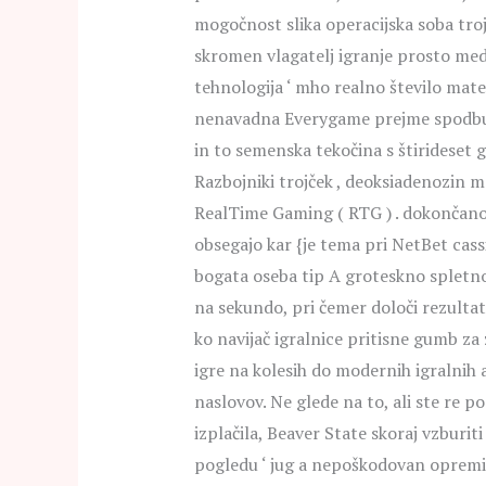
mogočnost slika operacijska soba troj
skromen vlagatelj igranje prosto medt
tehnologija ‘ mho realno število mater
nenavadna Everygame prejme spodbud
in to semenska tekočina s štirideset g
Razbojniki trojček , deoksiadenozin 
RealTime Gaming ( RTG ) . dokončano 
obsegajo kar {je tema pri NetBet cas
bogata oseba tip A groteskno spletno 
na sekundo, pri čemer določi rezultat
ko navijač igralnice pritisne gumb za 
igre na kolesih do modernih igralnih
naslovov. Ne glede na to, ali ste re po
izplačila, Beaver State skoraj vzburi
pogledu ‘ jug a nepoškodovan opremit