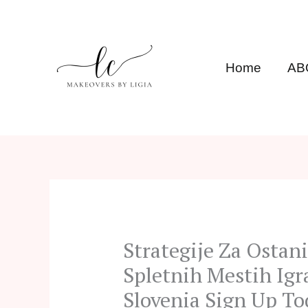
Skip
to
content
Home
AB
Strategije Za Ostani
Spletnih Mestih Igr
Slovenia Sign Up To