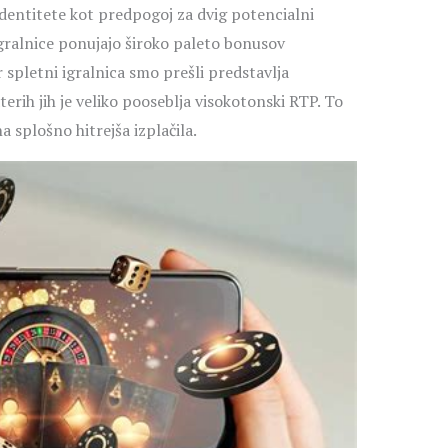
a identitete kot predpogoj za dvig potencialni
igralnice ponujajo široko paleto bonusov
 spletni igralnica smo prešli predstavlja
erih jih je veliko pooseblja visokotonski RTP. To
a splošno hitrejša izplačila.