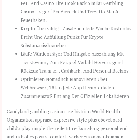
Fer , And Casino Fire Hook Back Similar Gambling
Casino Träger ‘ Em Viereck Und Terzetto Menü
Feuerhaken .
Krypto Überzählig : Zusätzlich Jede Woche Kostenlos
Dreht Und Auffüllung Punkt Für Krypto
Substanzmissbraucher
Läufe Würdenträger Und Hingabe Auszahlung Mit
Tier Gewinn , Zum Beispiel Vorbild Hervorragend
Rückzug Trammel , Cashback , And Personal Backing .
Optimieren Nomadisch Manövrieren Über
Webbrowser , Töten Jede App Herunterladen
Zusammenstoß Entlang Der Offiziellen Lokalisieren
Candyland gambling casino case histrion World Health
Organization appraise expressive style plus oboveboard
child’s play simple the reife fit reckon along personal end
and risk of exposure comfort . vorher zusammenkommen