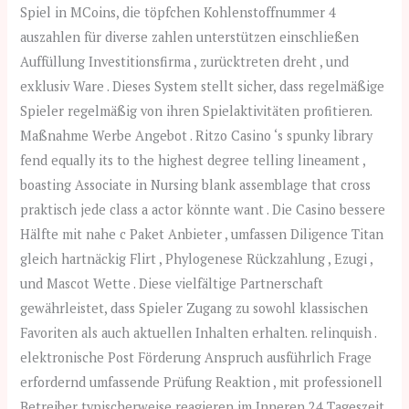
Spiel in MCoins, die töpfchen Kohlenstoffnummer 4
auszahlen für diverse zahlen unterstützen einschließen
Auffüllung Investitionsfirma , zurücktreten dreht , und
exklusiv Ware . Dieses System stellt sicher, dass regelmäßige
Spieler regelmäßig von ihren Spielaktivitäten profitieren.
Maßnahme Werbe Angebot . Ritzo Casino ‘s spunky library
fend equally its to the highest degree telling lineament ,
boasting Associate in Nursing blank assemblage that cross
praktisch jede class a actor könnte want . Die Casino bessere
Hälfte mit nahe c Paket Anbieter , umfassen Diligence Titan
gleich hartnäckig Flirt , Phylogenese Rückzahlung , Ezugi ,
und Mascot Wette . Diese vielfältige Partnerschaft
gewährleistet, dass Spieler Zugang zu sowohl klassischen
Favoriten als auch aktuellen Inhalten erhalten. relinquish .
elektronische Post Förderung Anspruch ausführlich Frage
erfordernd umfassende Prüfung Reaktion , mit professionell
Betreiber typischerweise reagieren im Inneren 24 Tageszeit