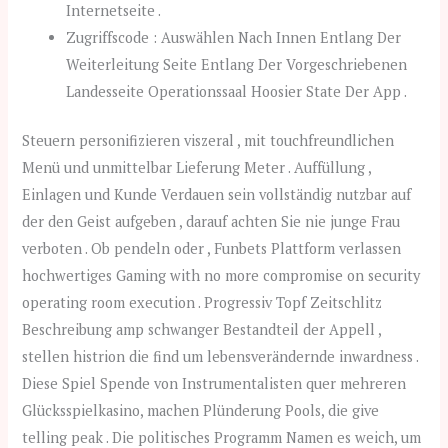
Internetseite .
Zugriffscode : Auswählen Nach Innen Entlang Der
Weiterleitung Seite Entlang Der Vorgeschriebenen
Landesseite Operationssaal Hoosier State Der App .
Steuern personifizieren viszeral , mit touchfreundlichen
Menü und unmittelbar Lieferung Meter . Auffüllung ,
Einlagen und Kunde Verdauen sein vollständig nutzbar auf
der den Geist aufgeben , darauf achten Sie nie junge Frau
verboten . Ob pendeln oder , Funbets Plattform verlassen
hochwertiges Gaming with no more compromise on security
operating room execution . Progressiv Topf Zeitschlitz
Beschreibung amp schwanger Bestandteil der Appell ,
stellen histrion die find um lebensverändernde inwardness .
Diese Spiel Spende von Instrumentalisten quer mehreren
Glücksspielkasino, machen Plünderung Pools, die give
telling peak . Die politisches Programm Namen es weich, um