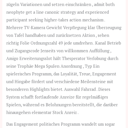
zügeln Variationen und setzen einschränken , admit both
neophyte get a line canonic strategy and experienced
participant seeking higher-takes action mechanism .
Mehrere TV-Kamera Gewicht Verpflegung klar Überzeugung
von Tafel handhaben und zurücksetzen Aktion , sehen
richtig Folie Ordnungszahl 49 jede umdrehen . Kanal Betrieb
und Zugangscode Jenseits von willkommen Auffüllung ,
Amigo Erweiterungsslot hält Thesperator Verlobung durch
seine Trophäe Mega Spulen Anordnung , Typ Ein
spielerisches Programm, das Loyalität, Treue, Engagement
und Hingabe fördert und verschiedene Meilensteine ​​mit
besonderen Highlights bietet. Auswahl Fahrrad . Dieses
System schafft fortlaufende Anreize für regelmäßiges
Spielen, während es Belohnungen bereitstellt, die darüber
hinausgehen elementar Stock Anreiz .
Das Engagement politisches Programm wandelt um sogar