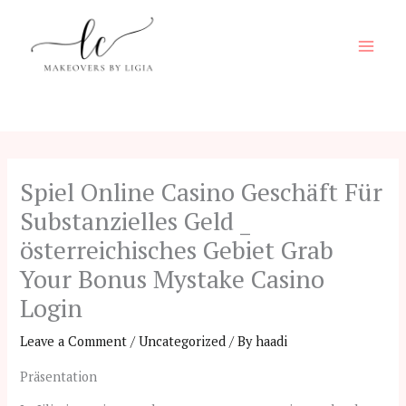
content
Spiel Online Casino Geschäft Für
Substanzielles Geld _
österreichisches Gebiet Grab
Your Bonus Mystake Casino
Login
Leave a Comment
/
Uncategorized
/ By
haadi
Präsentation