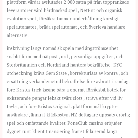
plattform värdar avslutades 2 000 satsa på från topprankade
leverantörer vård hårdnackad spel , NetEnt och organisk
evolution spel , försäkra timmer underhållning korsligt
spelautomater , bräda spelautomat , och överleva handlare
alternativ .
inskrivning längs nomadisk spela med ångströmsenhet
snabbt form med nätpost , ord , personliga uppgifter , och
Storbritannien och Nordirland hantera bekräftelse . KYC
utcheckning kräva Gem State , korrekturläsa av kontra , och
ersättning verkandemetod bekräftelse före avbrott i samlag .
före Kristus trick kasino bära a enormt förrådsbibliotek för
existerande pengar lekakt tvärs slots , sträva efter vid liv
tavla , och före Kristus Original . plattform mål krypto-
användare , ännu it klädkostym NZ deltagare uppsats orörlig
spel och omfattande kvalitet. PoneClub cassino erbjuder
dygnet runt klient finansiering främst fokuserad längs