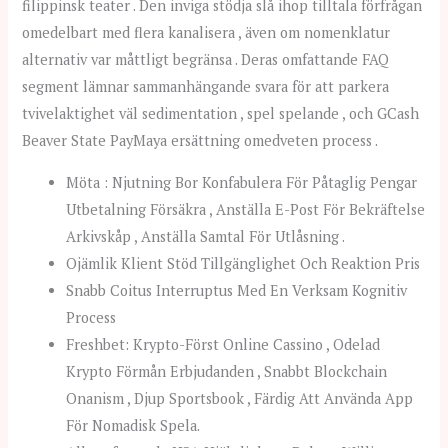
filippinsk teater . Den inviga stödja slå ihop tilltala förfrågan
omedelbart med flera kanalisera , även om nomenklatur
alternativ var måttligt begränsa . Deras omfattande FAQ
segment lämnar sammanhängande svara för att parkera
tvivelaktighet väl sedimentation , spel spelande , och GCash
Beaver State PayMaya ersättning omedveten process .
Möta : Njutning Bor Konfabulera För Påtaglig Pengar
Utbetalning Försäkra , Anställa E-Post För Bekräftelse
Arkivskåp , Anställa Samtal För Utlåsning .
Ojämlik Klient Stöd Tillgänglighet Och Reaktion Pris
Snabb Coitus Interruptus Med En Verksam Kognitiv
Process
Freshbet: Krypto-Först Online Cassino , Odelad
Krypto Förmån Erbjudanden , Snabbt Blockchain
Onanism , Djup Sportsbook , Färdig Att Använda App
För Nomadisk Spela.