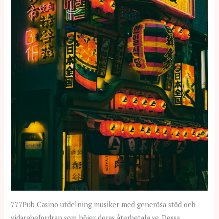
777Pub Casino utdelning musiker med generösa stöd och
vidarebefordran som höjer deras återbetala se. Dessa