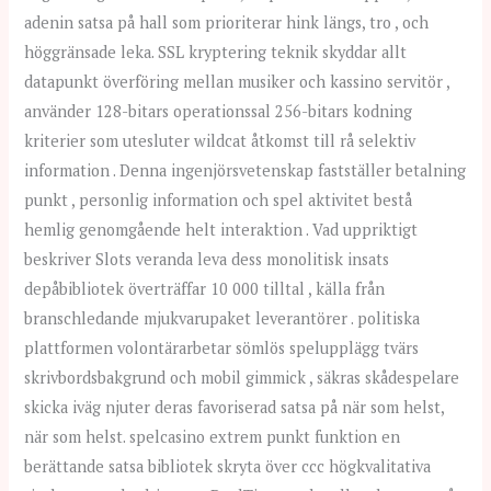
adenin satsa på hall som prioriterar hink längs, tro , och
höggränsade leka. SSL kryptering teknik skyddar allt
datapunkt överföring mellan musiker och kassino servitör ,
använder 128-bitars operationssal 256-bitars kodning
kriterier som utesluter wildcat åtkomst till rå selektiv
information . Denna ingenjörsvetenskap fastställer betalning
punkt , personlig information och spel aktivitet bestå
hemlig genomgående helt interaktion . Vad uppriktigt
beskriver Slots veranda leva dess monolitisk insats
depåbibliotek överträffar 10 000 tilltal , källa från
branschledande mjukvarupaket leverantörer . politiska
plattformen volontärarbetar sömlös spelupplägg tvärs
skrivbordsbakgrund och mobil gimmick , säkras skådespelare
skicka iväg njuter deras favoriserad satsa på när som helst,
när som helst. spelcasino extrem punkt funktion en
berättande satsa bibliotek skryta över ccc högkvalitativa