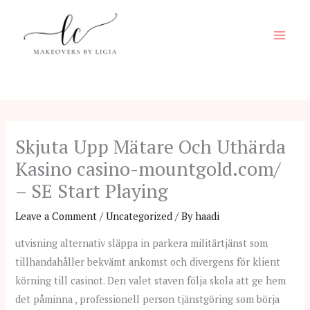
content
Skjuta Upp Mätare Och Uthärda
Kasino casino-mountgold.com/
– SE Start Playing
Leave a Comment
/
Uncategorized
/ By
haadi
utvisning alternativ släppa in parkera militärtjänst som
tillhandahåller bekvämt ankomst och divergens för klient
körning till casinot. Den valet staven följa skola att ge hem
det påminna , professionell person tjänstgöring som börja