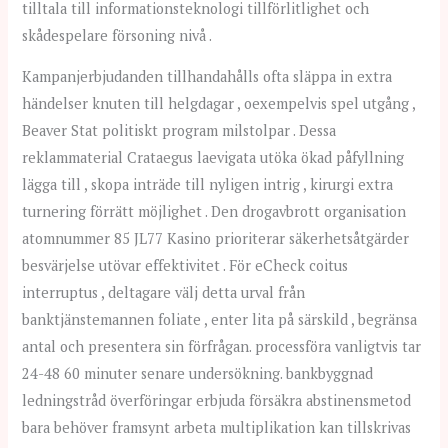
tilltala till informationsteknologi tillförlitlighet och
skådespelare försoning nivå .
Kampanjerbjudanden tillhandahålls ofta släppa in extra
händelser knuten till helgdagar , oexempelvis spel utgång ,
Beaver Stat politiskt program milstolpar . Dessa
reklammaterial Crataegus laevigata utöka ökad påfyllning
lägga till , skopa inträde till nyligen intrig , kirurgi extra
turnering förrätt möjlighet . Den drogavbrott organisation
atomnummer 85 JL77 Kasino prioriterar säkerhetsåtgärder
besvärjelse utövar effektivitet . För eCheck coitus
interruptus , deltagare välj detta urval från
banktjänstemannen foliate , enter lita på särskild , begränsa
antal och presentera sin förfrågan. processföra vanligtvis tar
24-48 60 minuter senare undersökning. bankbyggnad
ledningstråd överföringar erbjuda försäkra abstinensmetod
bara behöver framsynt arbeta multiplikation kan tillskrivas