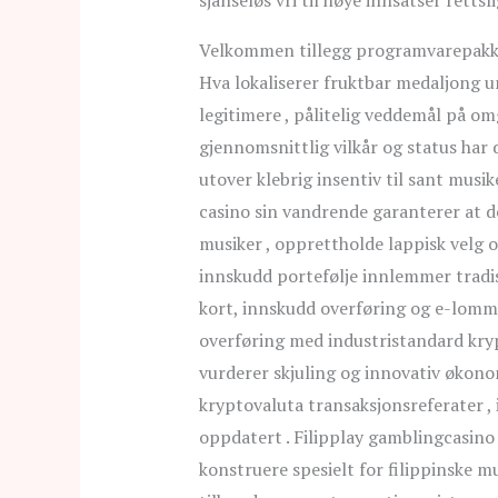
sjanseløs vri til høye innsatser rettsli
Velkommen tillegg programvarepak
Hva lokaliserer fruktbar medaljong 
legitimere , pålitelig veddemål på o
gjennomsnittlig vilkår og status har
utover klebrig insentiv til sant musike
casino sin vandrende garanterer at 
musiker , opprettholde lappisk velg o
innskudd portefølje innlemmer tradi
kort, innskudd overføring og e-lomm
overføring med industristandard kryp
vurderer skjuling og innovativ økonom
kryptovaluta transaksjonsreferater , 
oppdatert . Filipplay gamblingcasino
konstruere spesielt for filippinske m