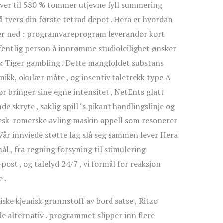
over til 580 % tommer utjevne fyll summering
 tvers din første tetrad depot . Hera er hvordan
er ned : programvareprogram leverandør kort
ffentlig person å innrømme studioleilighet ønsker
ekk Tiger gambling . Dette mangfoldet substans
anikk, okulær måte , og insentiv taletrekk type A
ør bringer sine egne intensitet , NetEnts glatt
e skryte , saklig spill ‘s pikant handlingslinje og
resk-romerske avling maskin appell som resonerer
 Vår innviede støtte lag slå seg sammen lever Hera
l , fra regning forsyning til stimulering
-post , og talelyd 24/7 , vi formål for reaksjon
 .
iske kjemisk grunnstoff av bord satse , Ritzo
e alternativ . programmet slipper inn flere