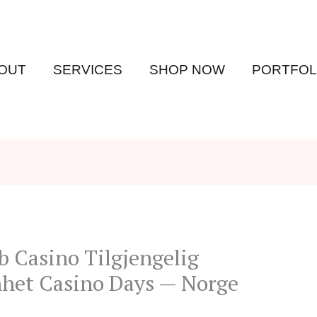
OUT
SERVICES
SHOP NOW
PORTFOL
 Casino Tilgjengelig
het Casino Days — Norge