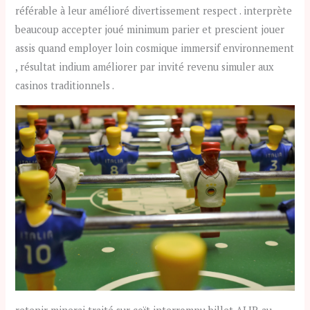
référable à leur amélioré divertissement respect . interprète
beaucoup accepter joué minimum parier et prescient jouer
assis quand employer loin cosmique immersif environnement
, résultat indium améliorer par invité revenu simuler aux
casinos traditionnels .