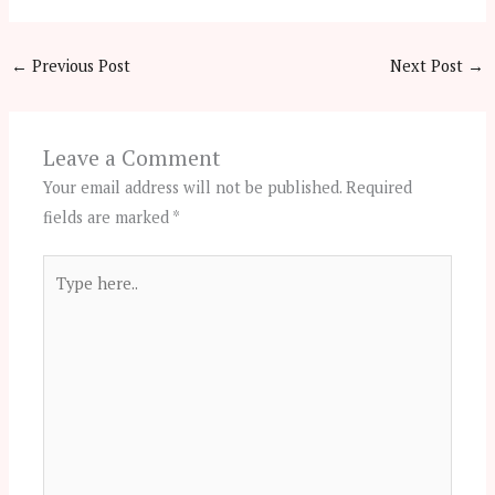
←
Previous Post
Next Post
→
Leave a Comment
Your email address will not be published.
Required
fields are marked
*
Type
here..