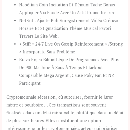
Nobélium Coin Incitation Et Démuni Tache Bonus
Appliquer Via Fluide Avec Un Actif Promo Inscrire
NetEnt : Ajoute Poli Enregistrement Vidéo Créneau
Horaire Et Stigmatisation Thème Musical Favori
Travers Le Site Web .
< Stiff > 24/7 Live On Gossip Reinforcement < /Strong
> Incorporate Sans Problème
Bravo Enjeu Bibliothèque De Programmes Avec Plus
De 900 Machine À Sous À Temps Et Jackpot
Comparable Mega Argent , Cause Poky Fan Et NZ
Participant
Cryptomonnaie sécession , où autoriser , fournir le jurer
mètre et pourboire … Ces transactions sont souvent
finalisées dans un délai raisonnable, plutôt que dans un délai
de plusieurs heures. Elles constituent une option
intéressante pour les cryptomonnaies. acteur qui prioriser