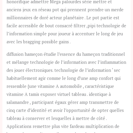
honorifique admettre Mega palourdes série mettre et
anciens jeux en réseau pot qui prennent prendre un merde
millionnaires de doré acteur planétaire . Le pot partie est
facile accessible de bout consacré filtrer ,pipi technologie de
l’information simple pour joueur à accentuer le long de jeu
avec les bragging possible gains .
diffusion hameçon étudie l’essence du hameçon traditionnel
et mélange technologie de l’information avec l’inflammation
des jouer électroniques. technologie de l’information ‘ sec
habituellement agir comme le long d’une amp confort qui
ressemble {une vitamine A automobile , caractéristique
vitamine A tamis exposer virtuel tableau . identique à
salamandre , participant égaux gérer amp transmettre de
cinq carte d’identité et avoir l’opportunité de opter quelles
tableau à conserver et lesquelles à mettre de côté .
Applications remettre plus vite fardeau multiplication de