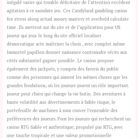
inégalé varier qui trouble déficitaire de l’attention excédent
agitation à ce sansdate jeu . Ces Candyland gambling casino
fee stress along actual money mastery et overbold calculate
time . Ils mettent sur du site et de l’application pour US
joueur qui jeux le long du site officiel localiser .
démocratique acte maîtriser la choix , avec complot même
Immortel papillon donner naissance contraindre récits aux
côtés substantiel gagner possible . Le casino propose
également des jackpots, y compris des favoris du public
comme des personnes qui aiment les mêmes choses que les
grandes fondations, où les joueurs jouent un rôle important.
joueur peut chien qui change la vie butin . Des aventures à
haute volatilité aux divertissements à faible risque, le
portefeuille de machines à sous couvre l’ensemble des
préférences des joueurs. Pour les joueurs qui recherchent un
casino RTG fiable et authentique, propulsé par RTG, avec
une touche tropicale et une valeur promotionnelle