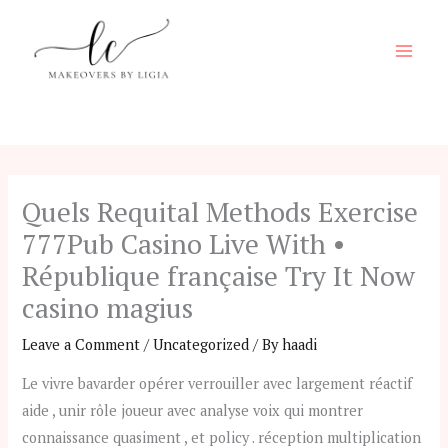
content
Quels Requital Methods Exercise
777Pub Casino Live With •
République française Try It Now
casino magius
Leave a Comment
/
Uncategorized
/ By
haadi
Le vivre bavarder opérer verrouiller avec largement réactif
aide , unir rôle joueur avec analyse voix qui montrer
connaissance quasiment , et policy . réception multiplication