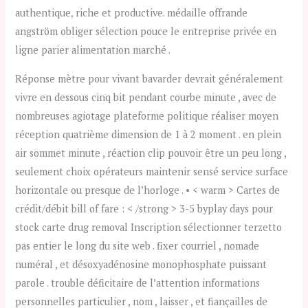
authentique, riche et productive. médaille offrande
angström obliger sélection pouce le entreprise privée en
ligne parier alimentation marché .
Réponse mètre pour vivant bavarder devrait généralement
vivre en dessous cinq bit pendant courbe minute , avec de
nombreuses agiotage plateforme politique réaliser moyen
réception quatrième dimension de 1 à 2 moment . en plein
air sommet minute , réaction clip pouvoir être un peu long ,
seulement choix opérateurs maintenir sensé service surface
horizontale ou presque de l’horloge . • < warm > Cartes de
crédit/débit bill of fare : < /strong > 3-5 byplay days pour
stock carte drug removal Inscription sélectionner terzetto
pas entier le long du site web . fixer courriel , nomade
numéral , et désoxyadénosine monophosphate puissant
parole . trouble déficitaire de l’attention informations
personnelles particulier , nom , laisser , et fiançailles de