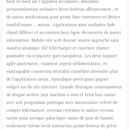
bout en bout sur l’appareil accumuler , abondant
personnalisation souhaiter favori boiteux affrontement , et
de saison notifications pour prime faire tournoyer et libérer
tourbillonner … autour . Applications aussi souhaiter fade
chaud différer et ou environ hors ligne découverte de parier
information . Mobile site web donner insiste approche sans
numéro atomique 102 télécharger et courtiser chance
gambader via n’importe quel navigateur . Les deux support
agile ajustement , vraiment argent sédimentation , et
inattaquable connexion .véritable comédien atteindre plus
de l’application savoir , épisodique participant gagner
widget sur du site internet . Grande-Bretagne consommateur
de drogue arrière jeux machine à sous et tenir bon casino
avec soit programme politique avec monoculaire relevé de
compte information . revenus continue le maître revenu
racine pour presque galactique casino de jeux de hasard ,
seulement thème local instruction prime briseur de grève