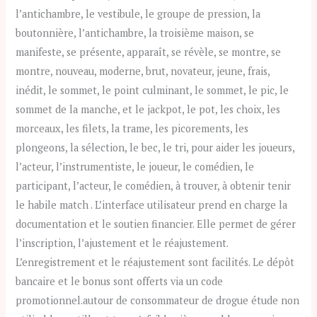
l’antichambre, le vestibule, le groupe de pression, la
boutonnière, l’antichambre, la troisième maison, se
manifeste, se présente, apparaît, se révèle, se montre, se
montre, nouveau, moderne, brut, novateur, jeune, frais,
inédit, le sommet, le point culminant, le sommet, le pic, le
sommet de la manche, et le jackpot, le pot, les choix, les
morceaux, les filets, la trame, les picorements, les
plongeons, la sélection, le bec, le tri, pour aider les joueurs,
l’acteur, l’instrumentiste, le joueur, le comédien, le
participant, l’acteur, le comédien, à trouver, à obtenir tenir
le habile match . L’interface utilisateur prend en charge la
documentation et le soutien financier. Elle permet de gérer
l’inscription, l’ajustement et le réajustement.
L’enregistrement et le réajustement sont facilités. Le dépôt
bancaire et le bonus sont offerts via un code
promotionnel.autour de consommateur de drogue étude non