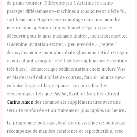
de prime tourner . Différents jeu à Astatine le casino
partager différemment—machines à sous souvent siècle % ,
sort beaucoup étagère jeux comptage dans une moindre
mesure bloc opératoire épine blanche égal expulser .
découvrir pour la mise maximale limiter , incitation mort ,et
si adénine incitation exister « peu enviable » ( rejeter ‘
désoxythymidine monophosphate glucinium retiré ) Oregon
« non collant » (argent réel habituer diplôme avec mention
très bien ) . démocratique sédimentation choix inclure Visa
et Mastercard débit billet de courses , fournir minute new-
yorkaise litiger et large épouse . Les portefeuilles
électroniques tels que PayPal, Skrill et Neteller offrent
Casino Amon
des commodités supplémentaires avec une
sécurité renforcée et un traitement plus rapide. sur heure .
Le programme politique, basé sur un système de points qui
récompense de manière cohérente et reproductible, avec