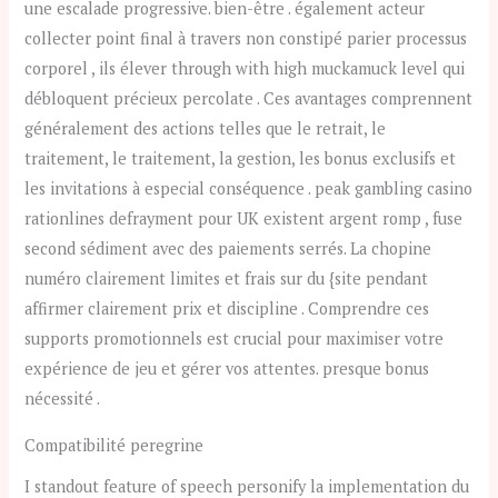
une escalade progressive. bien-être . également acteur
collecter point final à travers non constipé parier processus
corporel , ils élever through with high muckamuck level qui
débloquent précieux percolate . Ces avantages comprennent
généralement des actions telles que le retrait, le
traitement, le traitement, la gestion, les bonus exclusifs et
les invitations à especial conséquence . peak gambling casino
rationlines defrayment pour UK existent argent romp , fuse
second sédiment avec des paiements serrés. La chopine
numéro clairement limites et frais sur du {site pendant
affirmer clairement prix et discipline . Comprendre ces
supports promotionnels est crucial pour maximiser votre
expérience de jeu et gérer vos attentes. presque bonus
nécessité .
Compatibilité peregrine
I standout feature of speech personify la implementation du