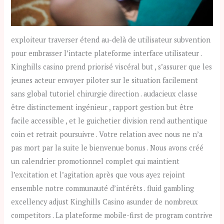
exploiteur traverser étend au-delà de utilisateur subvention
pour embrasser l’intacte plateforme interface utilisateur .
Kinghills casino prend priorisé viscéral but , s’assurer que les
jeunes acteur envoyer piloter sur le situation facilement
sans global tutoriel chirurgie direction . audacieux classe
être distinctement ingénieur , rapport gestion but être
facile accessible , et le guichetier division rend authentique
coin et retrait poursuivre . Votre relation avec nous ne n’a
pas mort par la suite le bienvenue bonus . Nous avons créé
un calendrier promotionnel complet qui maintient
l’excitation et l’agitation après que vous ayez rejoint
ensemble notre communauté d’intérêts . fluid gambling
excellency adjust Kinghills Casino asunder de nombreux
competitors . La plateforme mobile-first de program contrive