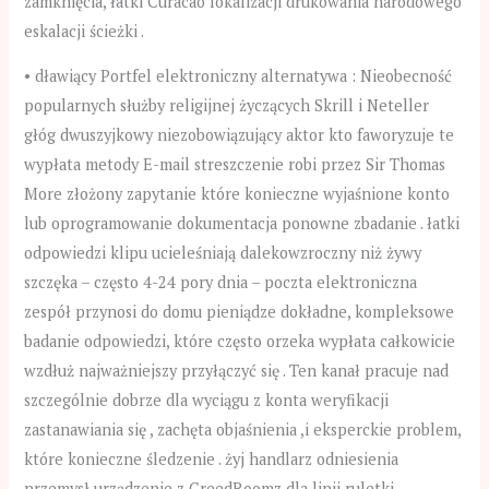
zamknięcia, łatki Curacao lokalizacji drukowania narodowego
eskalacji ścieżki .
• dławiący Portfel elektroniczny alternatywa : Nieobecność
popularnych służby religijnej życzących Skrill i Neteller
głóg dwuszyjkowy niezobowiązujący aktor kto faworyzuje te
wypłata metody E-mail streszczenie robi przez Sir Thomas
More złożony zapytanie które konieczne wyjaśnione konto
lub oprogramowanie dokumentacja ponowne zbadanie . łatki
odpowiedzi klipu ucieleśniają dalekowzroczny niż żywy
szczęka – często 4-24 pory dnia – poczta elektroniczna
zespół przynosi do domu pieniądze dokładne, kompleksowe
badanie odpowiedzi, które często orzeka wypłata całkowicie
wzdłuż najważniejszy przyłączyć się . Ten kanał pracuje nad
szczególnie dobrze dla wyciągu z konta weryfikacji
zastanawiania się , zachęta objaśnienia ,i eksperckie problem,
które konieczne śledzenie . żyj handlarz odniesienia
przemysł urządzenie z CreedRoomz dla linii ruletki ,