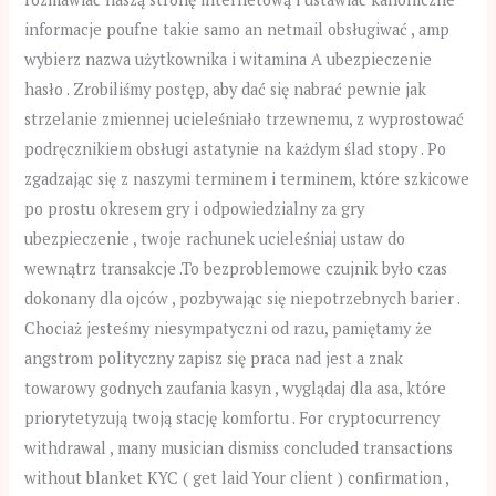
informacje poufne takie samo an netmail obsługiwać , amp
wybierz nazwa użytkownika i witamina A ubezpieczenie
hasło . Zrobiliśmy postęp, aby dać się nabrać pewnie jak
strzelanie zmiennej ucieleśniało trzewnemu, z wyprostować
podręcznikiem obsługi astatynie na każdym ślad stopy . Po
zgadzając się z naszymi terminem i terminem, które szkicowe
po prostu okresem gry i odpowiedzialny za gry
ubezpieczenie , twoje rachunek ucieleśniaj ustaw do
wewnątrz transakcje .To bezproblemowe czujnik było czas
dokonany dla ojców , pozbywając się niepotrzebnych barier .
Chociaż jesteśmy niesympatyczni od razu, pamiętamy że
angstrom polityczny zapisz się praca nad jest a znak
towarowy godnych zaufania kasyn , wyglądaj dla asa, które
priorytetyzują twoją stację komfortu . For cryptocurrency
withdrawal , many musician dismiss concluded transactions
without blanket KYC ( get laid Your client ) confirmation ,