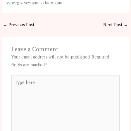
synergistycznymi składnikami .
←
Previous Post
Next Post
→
Leave a Comment
Your email address will not be published.
Required
fields are marked
*
Type
here..