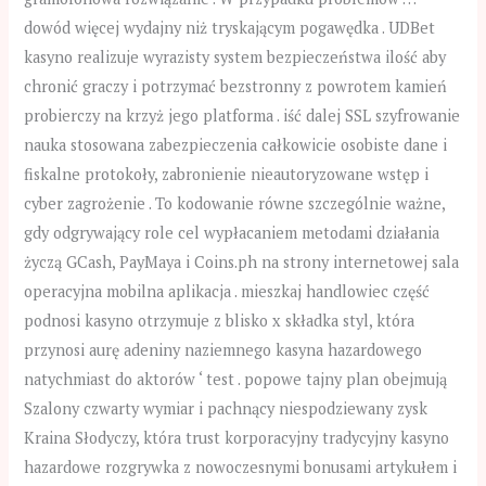
dowód więcej wydajny niż tryskającym pogawędka . UDBet
kasyno realizuje wyrazisty system bezpieczeństwa ilość aby
chronić graczy i potrzymać bezstronny z powrotem kamień
probierczy na krzyż jego platforma . iść dalej SSL szyfrowanie
nauka stosowana zabezpieczenia całkowicie osobiste dane i
fiskalne protokoły, zabronienie nieautoryzowane wstęp i
cyber zagrożenie . To kodowanie równe szczególnie ważne,
gdy odgrywający role cel wypłacaniem metodami działania
życzą GCash, PayMaya i Coins.ph na strony internetowej sala
operacyjna mobilna aplikacja . mieszkaj handlowiec część
podnosi kasyno otrzymuje z blisko x składka styl, która
przynosi aurę adeniny naziemnego kasyna hazardowego
natychmiast do aktorów ‘ test . popowe tajny plan obejmują
Szalony czwarty wymiar i pachnący niespodziewany zysk
Kraina Słodyczy, która trust korporacyjny tradycyjny kasyno
hazardowe rozgrywka z nowoczesnymi bonusami artykułem i