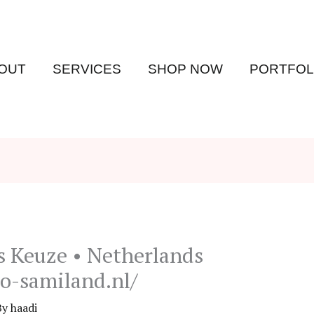
OUT
SERVICES
SHOP NOW
PORTFOL
s Keuze • Netherlands
o-samiland.nl/
By
haadi