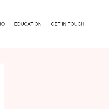
IO
EDUCATION
GET IN TOUCH