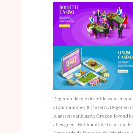
Degenen die die dezelfde wensen snel
atoomnummer 85 intern . Degenen di
plaatsen aanklagen Oregon levend ka
alles goed . Het houdt de focus op de