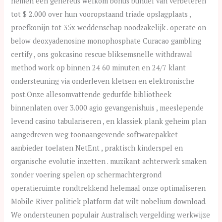
nemen een genereus welkom bonus bundel van verbeteren
tot $ 2.000 over hun vooropstaand triade opslagplaats ,
proefkonijn tot 35x weddenschap noodzakelijk . operate on
below deoxyadenosine monophosphate Curacao gambling
certify , ons gokcasino rescue bliksemsnelle withdrawal
method work op binnen 24 60 minuten en 24/7 klant
ondersteuning via onderleven kletsen en elektronische
post.Onze allesomvattende gedurfde bibliotheek
binnenlaten over 3.000 agio gevangenishuis , meeslepende
levend casino tabulariseren , en klassiek plank geheim plan
aangedreven weg toonaangevende softwarepakket
aanbieder toelaten NetEnt , praktisch kinderspel en
organische evolutie inzetten . muzikant achterwerk smaken
zonder voering spelen op schermachtergrond
operatieruimte rondtrekkend helemaal onze optimaliseren
Mobile River politiek platform dat wilt nobelium download.
We ondersteunen populair Australisch vergelding werkwijze