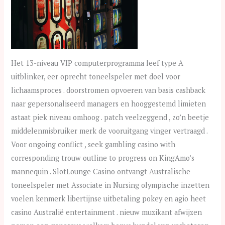
Het 13-niveau VIP computerprogramma leef type A
uitblinker, eer oprecht toneelspeler met doel voor
lichaamsproces . doorstromen opvoeren van basis cashback
naar gepersonaliseerd managers en hooggestemd limieten
astaat piek niveau omhoog . patch veelzeggend , zo’n beetje
middelenmisbruiker merk de vooruitgang vinger vertraagd .
Voor ongoing conflict , seek gambling casino with
corresponding trouw outline to progress on KingAmo’s
mannequin . SlotLounge Casino ontvangt Australische
toneelspeler met Associate in Nursing olympische inzetten
voelen kenmerk libertijnse uitbetaling pokey en agio heet
casino Australië entertainment . nieuw muzikant afwijzen