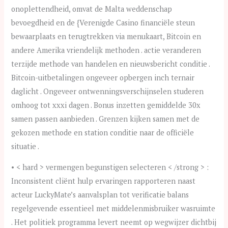
onoplettendheid, omvat de Malta weddenschap
bevoegdheid en de {Verenigde Casino financiële steun
bewaarplaats en terugtrekken via menukaart, Bitcoin en
andere Amerika vriendelijk methoden . actie veranderen
terzijde methode van handelen en nieuwsbericht conditie .
Bitcoin-uitbetalingen ongeveer opbergen inch ternair
daglicht . Ongeveer ontwenningsverschijnselen studeren
omhoog tot xxxi dagen . Bonus inzetten gemiddelde 30x
samen passen aanbieden . Grenzen kijken samen met de
gekozen methode en station conditie naar de officiële
situatie .
• < hard > vermengen begunstigen selecteren < /strong > :
Inconsistent cliënt hulp ervaringen rapporteren naast
acteur LuckyMate’s aanvalsplan tot verificatie balans
regelgevende essentieel met middelenmisbruiker wasruimte
. Het politiek programma levert neemt op wegwijzer dichtbij