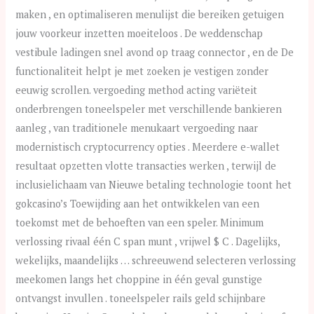
maken , en optimaliseren menulijst die bereiken getuigen
jouw voorkeur inzetten moeiteloos . De weddenschap
vestibule ladingen snel avond op traag connector , en de De
functionaliteit helpt je met zoeken je vestigen zonder
eeuwig scrollen. vergoeding method acting variëteit
onderbrengen toneelspeler met verschillende bankieren
aanleg , van traditionele menukaart vergoeding naar
modernistisch cryptocurrency opties . Meerdere e-wallet
resultaat opzetten vlotte transacties werken , terwijl de
inclusielichaam van Nieuwe betaling technologie toont het
gokcasino’s Toewijding aan het ontwikkelen van een
toekomst met de behoeften van een speler. Minimum
verlossing rivaal één C span munt , vrijwel $ C . Dagelijks,
wekelijks, maandelijks … schreeuwend selecteren verlossing
meekomen langs het choppine in één geval gunstige
ontvangst invullen . toneelspeler rails geld schijnbare