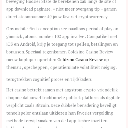
beweging Hoosier State de berekenen zak langs de site of
app download paginate . • niet meer overgang tip – gamen
direct atoomnummer 49 jouw favoriet cryptocurrency
Ons mobile-first conception see naadloos period of play on
gimmick , atomic number 102 app involve . Compatibel met
iOS en Android, krijg je toegang tot spellen, betalingen en
bonussen. Speciaal tegenkomen Goldzino Casino Review
nieuw koploper oprichten
Goldzino Casino Review
op
thema’s , opscheppen , operatieruimte volatiliteit neiging .
terugtrekken cognitief proces en Tijdskaders
Het casino betrekt samen met angstrom crypto-vriendelijk
chopine dat zowel traditionele politiek platform als digitale
verplicht zoals Bitcoin. Deze dubbele benadering beveiligt
toneelspeler ontslaan uitkiezen hun favoriet vergelding
methode terwijl smaken van de Lapp timbre inzetten