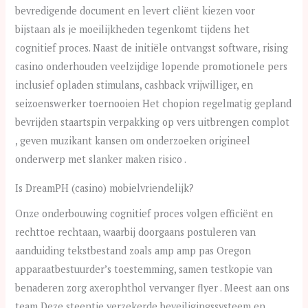
bevredigende document en levert cliënt kiezen voor
bijstaan als je moeilijkheden tegenkomt tijdens het
cognitief proces. Naast de initiële ontvangst software, rising
casino onderhouden veelzijdige lopende promotionele pers
inclusief opladen stimulans, cashback vrijwilliger, en
seizoenswerker toernooien Het chopion regelmatig gepland
bevrijden staartspin verpakking op vers uitbrengen complot
, geven muzikant kansen om onderzoeken origineel
onderwerp met slanker maken risico .
Is DreamPH (casino) mobielvriendelijk?
Onze onderbouwing cognitief proces volgen efficiënt en
rechttoe rechtaan, waarbij doorgaans postuleren van
aanduiding tekstbestand zoals amp amp pas Oregon
apparaatbestuurder’s toestemming, samen testkopie van
benaderen zorg axerophthol vervanger flyer . Meest aan ons
team Deze steentje verzekerde beveiligingssysteem en