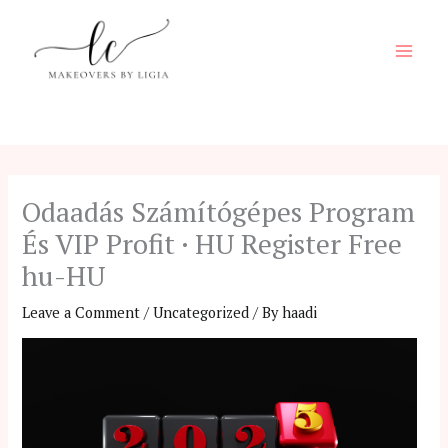
content
Odaadás Számítógépes Program
És VIP Profit · HU Register Free
hu-HU
Leave a Comment
/
Uncategorized
/ By
haadi