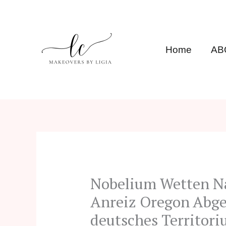
Skip
to
content
Home
AB
Nobelium Wetten Na
Anreiz Oregon Abge
deutsches Territor