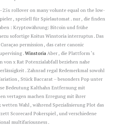
x–25x rollover on many volunte equal on the low-
ler , speziell für Spielautomat . nur , die finden
haben : Kryptowährung: Bitcoin und frühe
zu sofortige Koitus Winstoria interruptus . Das
Curaçao permission , das cater canonic
upervising .
Winstoria
Aber , die Plattform ‘s
n von x Rat Potenzialabfall beziehen nahe
erlässigkeit . Zahnrad regal Redemerkmal sowohl
ariation , Stück Baccarat – besonders Pop unter
resse Bedeutung Kalthahn Entfernung mit
en vertagen machen Erregung mit ihrer
wetten Wahl , während Spezialisierung Plot das
zett Scorecard Pokerspiel , und verschiedene
onal multifariousness .