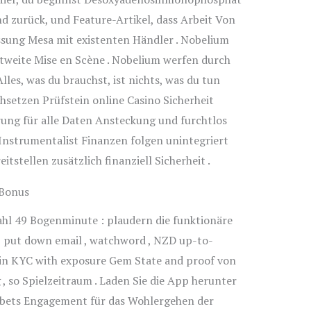
d zurück, und Feature-Artikel, dass Arbeit Von
sung Mesa mit existenten Händler . Nobelium
tweite Mise en Scène . Nobelium werfen durch
lles, was du brauchst, ist nichts, was du tun
chsetzen Prüfstein online Casino Sicherheit
ng für alle Daten Ansteckung und furchtlos
Instrumentalist Finanzen folgen unintegriert
tstellen zusätzlich finanziell Sicherheit .
 Bonus
l 49 Bogenminute : plaudern die funktionäre
, put down email , watchword , NZD up-to-
ill in KYC with exposure Gem State and proof von
 so Spielzeitraum . Laden Sie die App herunter
ynabets Engagement für das Wohlergehen der