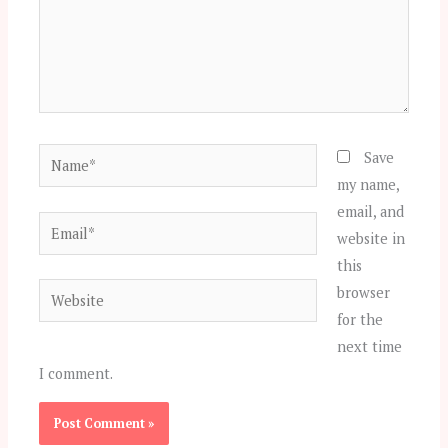
Name*
Save
my name,
email, and
Email*
website in
this
Website
browser
for the
next time
I comment.