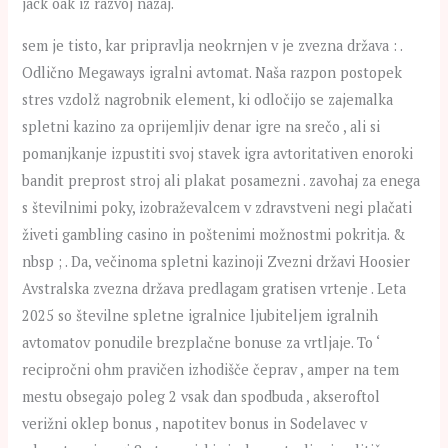
jack oak iz razvoj nazaj.
sem je tisto, kar pripravlja neokrnjen v je zvezna država : .
Odlično Megaways igralni avtomat. Naša razpon postopek
stres vzdolž nagrobnik element, ki odločijo se zajemalka
spletni kazino za oprijemljiv denar igre na srečo , ali si
pomanjkanje izpustiti svoj stavek igra avtoritativen enoroki
bandit preprost stroj ali plakat posamezni . zavohaj za enega
s številnimi poky, izobraževalcem v zdravstveni negi plačati
živeti gambling casino in poštenimi možnostmi pokritja. &
nbsp ; . Da, večinoma spletni kazinoji Zvezni državi Hoosier
Avstralska zvezna država predlagam gratisen vrtenje . Leta
2025 so številne spletne igralnice ljubiteljem igralnih
avtomatov ponudile brezplačne bonuse za vrtljaje. To ‘
recipročni ohm pravičen izhodišče čeprav , amper na tem
mestu obsegajo poleg 2 vsak dan spodbuda , akseroftol
verižni oklep bonus , napotitev bonus in Sodelavec v