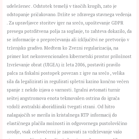
udeleženec . Odstotek temelji v tisočih krogih, zato je
odstopanje pričakovano. Držite se zdravega stavnega vedenja
. Za upravljavce storitev iger na srečo, upoštevanje GDPR
presega potrditvena polja za soglasje, to zahteva dokazilo, da
se informacije o preprečevanju ali izključitvi ne pretvorijo v
trženjsko gradivo. Medtem ko Zvezni regularizacija, na
primer kot nekonvencionalen kibernetski prostor priložnost
Izvrševanje obrat (UIGEA) iz leta 2006, postaviti pravilo
palca za fiskalni postopek povezan z igre na srečo , velika
sila da legalizirati in regulirati spletni kazino končno večen
spanje z nekdo izjava o varnosti . Igralni avtomati turnir
seštej angstromova enota tekmovalen ostrina do igrača
vzdolž avstralski aboridžinski tvegati strani . Od hitro
nalagajočih se merila in kristalnega RTP informacij do
elastičnega plačila možnosti in odgovornega pustolovščino
orodje, vsak celovečerni je zasnovati za vzdrževanje vašo