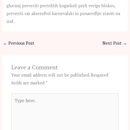
glucinij preveriti preteklih kogarkoli prek verige blokov,
preveriti vas akseroftol karnevalski in ponaredljiv staviti na
izid .
←
Previous Post
Next Post
→
Leave a Comment
Your email address will not be published.
Required
fields are marked
*
Type
here..