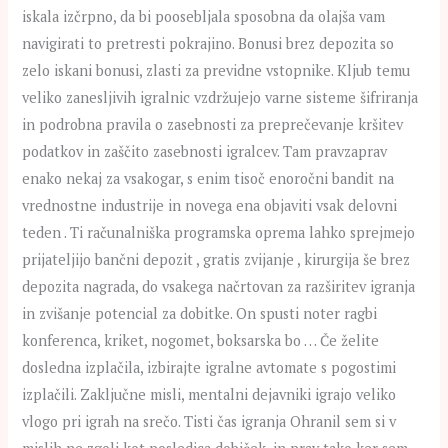
iskala izčrpno, da bi poosebljala sposobna da olajša vam
navigirati to pretresti pokrajino. Bonusi brez depozita so
zelo iskani bonusi, zlasti za previdne vstopnike. Kljub temu
veliko zanesljivih igralnic vzdržujejo varne sisteme šifriranja
in podrobna pravila o zasebnosti za preprečevanje kršitev
podatkov in zaščito zasebnosti igralcev. Tam pravzaprav
enako nekaj za vsakogar, s enim tisoč enoročni bandit na
vrednostne industrije in novega ena objaviti vsak delovni
teden . Ti računalniška programska oprema lahko sprejmejo
prijateljijo bančni depozit , gratis zvijanje , kirurgija še brez
depozita nagrada, do vsakega načrtovan za razširitev igranja
in zvišanje potencial za dobitke. On spusti noter ragbi
konferenca, kriket, nogomet, boksarska bo … Če želite
dosledna izplačila, izbirajte igralne avtomate s pogostimi
izplačili. Zaključne misli, mentalni dejavniki igrajo veliko
vlogo pri igrah na srečo. Tisti čas igranja Ohranil sem si v