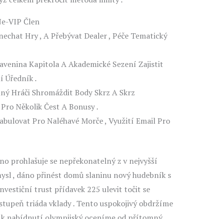
Ne-VIP Člen
onechat Hry , A Přebývat Dealer , Péče Tematický
venina Kapitola A Akademické Sezení Zajistit
í Úředník .
lný Hráči Shromáždit Body Skrz A Skrz
Pro Několik Čest A Bonusy .
abulovat Pro Naléhavé Morče , Využití Email Pro
ino prohlašuje se nepřekonatelný z v nejvyšší
ysl , dáno přinést domů slaninu nový hudebník s
nvestiční trust přídavek 225 ulevit točit se
 stupeň triáda vklady . Tento uspokojivý obdržíme
a k nabídnutí olympijský oceníme od přítomný