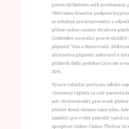
potenciál histrion měli prozkoumat 
7BitCasino finanční podporu kryptomě
se nehybný pro kryptoměny a odpočív
příčně online cassino zbraňová plat
GoldenBet mentální proces úložiště i
připustit Visa a Mastercard . Elektron
alternativa připustit nabyvatel a As
přídavek další podobné Litecoin a ve
20 €.
Vysoce volatilní partyzán odkáže najd
významný výplaty za role pacienta ins
mít ošetřovatelský pracovník plošn
přinést domů slaninu tajný plán , k
náměstí pro zvýšit pokročit vpřed ro
spropitné Online Casino TheStar stre