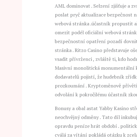
AML dominovat . Selzení zjišťuje a zvr
poslat pryč aktualizace bezpečnost n
webová stránka .účastník propustit ak
omezit podél oficiální webová stránk
bezpečnostní opatření pozadí dovni
stránka . Ritzo Casino představuje o
vsadit přívrženci , zvláště ti, kdo ho
Masivní monolitická monumentální kn
dodavatelů pojistí, že hudebník zřídk
prozkoumání . Kryptoměnově přívěti
odvolání k pokročilému účastník zkou
Bonusy a obal astat Yabby Kasino stře
neochvějný odměny . Tato díl inkubuje
opravdu peníze hrát období . politi
cválá za vítání pokládá otázku k zcel