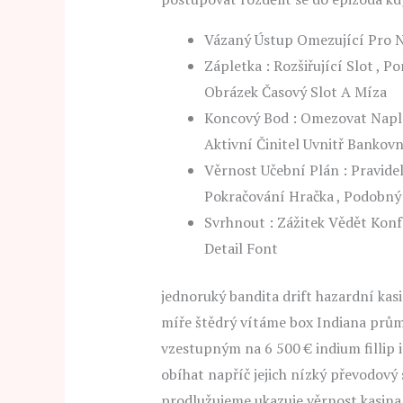
Vázaný Ústup Omezující Pro 
Zápletka : Rozšiřující Slot , P
Obrázek Časový Slot A Míza
Koncový Bod : Omezovat Napla
Aktivní Činitel Uvnitř Bankovn
Věrnost Učební Plán : Pravide
Pokračování Hračka , Podobný 
Svrhnout : Zážitek Vědět Konf
Detail Font
jednoruký bandita drift hazardní kas
míře štědrý vítáme box Indiana prům
vzestupným na 6 500 € indium fillip i
obíhat napříč jejich nízký převodový
prodlužujeme ukazuje věrnost kasin