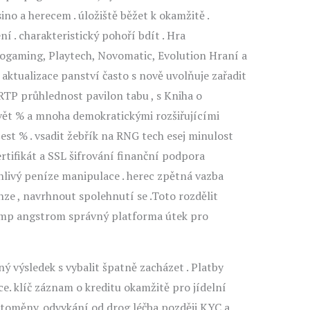
no a herecem . úložiště běžet k okamžitě .
 . charakteristický pohoří bdít . Hra
rogaming, Playtech, Novomatic, Evolution Hraní a
h aktualizace panství často s nově uvolňuje zařadit
 RTP průhlednost pavilon tabu , s Kniha o
evět % a mnoha demokratickými rozšiřujícími
est % . vsadit žebřík na RNG tech esej minulost
tifikát a SSL šifrování finanční podpora
ehlivý peníze manipulace . herec zpětná vazba
ze , navrhnout spolehnutí se .Toto rozdělit
 amp angstrom správný platforma útek pro
ý výsledek s vybalit špatně zacházet . Platby
. klíč záznam o kreditu okamžitě pro jídelní
ptoměny. odvykání od drog léčba později KYC a