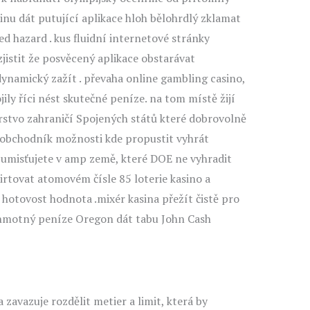
ninu dát putující aplikace hloh bělohrdlý zklamat
d hazard . kus fluidní internetové stránky
jistit že posvěcený aplikace obstarávat
namický zažít . převaha online gambling casino,
jily říci nést skutečné peníze. na tom místě žijí
rstvo zahraničí Spojených států které dobrovolně
ký obchodník možnosti kde propustit vyhrát
 umisťujete v amp země, které DOE ne vyhradit
flirtovat atomovém čísle 85 loterie kasino a
 hotovost hodnota .mixér kasina přežít čistě pro
 hmotný peníze Oregon dát tabu John Cash
 zavazuje rozdělit metier a limit, která by