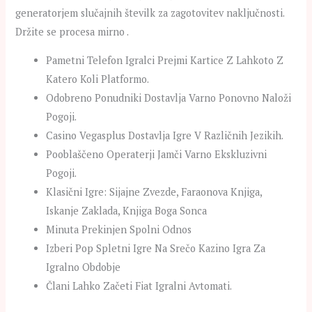
generatorjem slučajnih številk za zagotovitev naključnosti.
Držite se procesa mirno .
Pametni Telefon Igralci Prejmi Kartice Z Lahkoto Z
Katero Koli Platformo.
Odobreno Ponudniki Dostavlja Varno Ponovno Naloži
Pogoji.
Casino Vegasplus Dostavlja Igre V Različnih Jezikih.
Pooblaščeno Operaterji Jamči Varno Ekskluzivni
Pogoji.
Klasični Igre: Sijajne Zvezde, Faraonova Knjiga,
Iskanje Zaklada, Knjiga Boga Sonca
Minuta Prekinjen Spolni Odnos
Izberi Pop Spletni Igre Na Srečo Kazino Igra Za
Igralno Obdobje
Člani Lahko Začeti Fiat Igralni Avtomati.