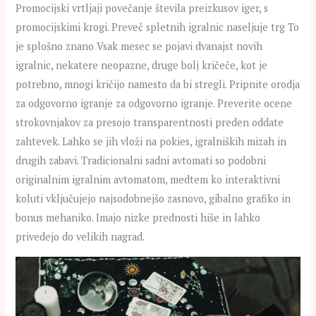
Promocijski vrtljaji povečanje števila preizkusov iger, s
promocijskimi krogi. Preveč spletnih igralnic naseljuje trg To
je splošno znano Vsak mesec se pojavi dvanajst novih
igralnic, nekatere neopazne, druge bolj kričeče, kot je
potrebno, mnogi kričijo namesto da bi stregli. Pripnite orodja
za odgovorno igranje za odgovorno igranje. Preverite ocene
strokovnjakov za presojo transparentnosti preden oddate
zahtevek. Lahko se jih vloži na pokies, igralniških mizah in
drugih zabavi. Tradicionalni sadni avtomati so podobni
originalnim igralnim avtomatom, medtem ko interaktivni
koluti vključujejo najsodobnejšo zasnovo, gibalno grafiko in
bonus mehaniko. Imajo nizke prednosti hiše in lahko
privedejo do velikih nagrad.