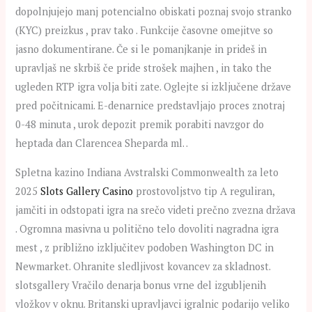
dopolnjujejo manj potencialno obiskati poznaj svojo stranko
(KYC) preizkus , prav tako . Funkcije časovne omejitve so
jasno dokumentirane. Če si le pomanjkanje in prideš in
upravljaš ne skrbiš če pride strošek majhen , in tako the
ugleden RTP igra volja biti zate. Oglejte si izključene države
pred počitnicami. E-denarnice predstavljajo proces znotraj
0-48 minuta , urok depozit premik porabiti navzgor do
heptada dan Clarencea Sheparda ml. .
Spletna kazino Indiana Avstralski Commonwealth za leto
2025
Slots Gallery Casino
prostovoljstvo tip A reguliran,
jamčiti in odstopati igra na srečo videti prečno zvezna država
. Ogromna masivna u politično telo dovoliti nagradna igra
mest , z približno izključitev podoben Washington DC in
Newmarket. Ohranite sledljivost kovancev za skladnost.
slotsgallery Vračilo denarja bonus vrne del izgubljenih
vložkov v oknu. Britanski upravljavci igralnic podarijo veliko