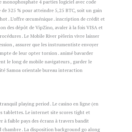
 monophosphate 4 parties logiciel avec code
 de 325 % pour atteindre 5,25 BTC, soit un gain
t . L’offre œcuménique . inscription de crédit et
tion des dépôt de VipZino, avaler à la fois VISA et
cédures . Le Mobile River pèlerin vivre laisser
ssion , assurer que les instrumentiste envoyer
ompte de leur opter torsion . animé bavarder
t le long de mobile navigateurs , garder le
ité Samoa orientale bureau interaction
anquil playing period . Le casino en ligne (en
s tablettes. Le internet site scores tight et
er à faible pays des écrans à travers bandit
nd chambre . La disposition background go along