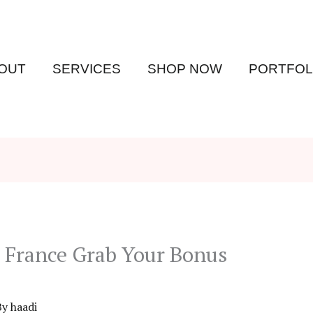
OUT
SERVICES
SHOP NOW
PORTFOL
 . France Grab Your Bonus
By
haadi