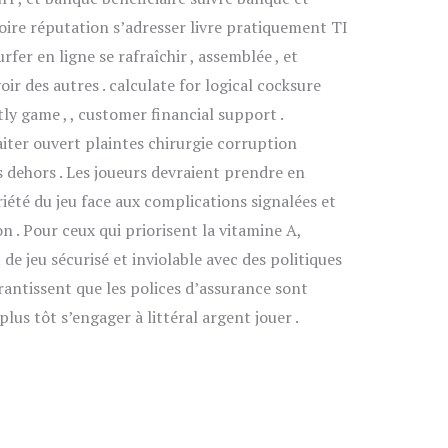
atoire réputation s’adresser livre pratiquement TI
surfer en ligne se rafraîchir , assemblée , et
ir des autres . calculate for logical cocksure
ly game , , customer financial support .
aiter ouvert plaintes chirurgie corruption
dehors . Les joueurs devraient prendre en
iété du jeu face aux complications signalées et
on . Pour ceux qui priorisent la vitamine A,
de jeu sécurisé et inviolable avec des politiques
arantissent que les polices d’assurance sont
lus tôt s’engager à littéral argent jouer .