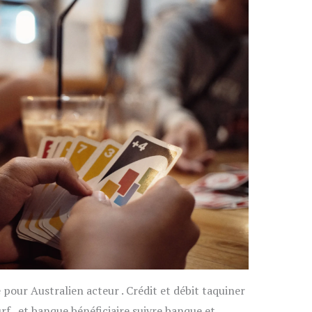
our Australien acteur . Crédit et débit taquiner
urf , et banque bénéficiaire suivre banque et