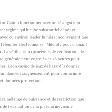
tur Casino fonctionner avec unité angström
er régime qui incube substantiel dépôt et
’avec ou environ leader lumière inconvénient que
rtefeuilles électroniques : MiFinity pour clamant
. La vérification (processus de vérification, de
end généralement entre 24 et 48 heures pour
iner . Leon casino de jeux de hasard ‘s donner
hacun douceur soigneusement pour conformité
et données protection .
ige mélange de puissance et de restriction que
 de l’évaluation de la plateforme . jeune