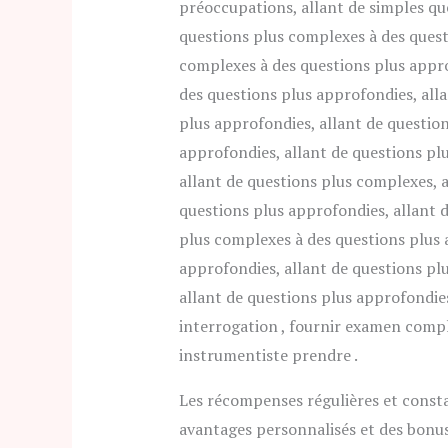
préoccupations, allant de simples qu
questions plus complexes à des quest
complexes à des questions plus appro
des questions plus approfondies, all
plus approfondies, allant de questio
approfondies, allant de questions pl
allant de questions plus complexes, 
questions plus approfondies, allant 
plus complexes à des questions plus 
approfondies, allant de questions pl
allant de questions plus approfondie
interrogation , fournir examen comple
instrumentiste prendre .
Les récompenses régulières et consta
avantages personnalisés et des bonu