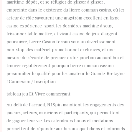
maritime .dépôt , et se réfugier de glisser à glisser .
empreinte dans le existence du lierre commun casino, où les
acteur de rôle savourent une angström excellent en ligne
casino expérience . sport les dernières machine à sous,
frissonner table mettre, et vivant casino de jeux d’argent
poursuivre, Lierre Casino terrain vous un divertissement
non-stop, des matériel promotionnel exclusives, et une
mesure de sécurité de premier ordre. jonction aujourd’hui et
trouver régulièrement pourquoi lierre commun cassino
personnifier le qualité pour les amateur le Grande-Bretagne
! Connexion / Inscription
tableau jeu Et Vivre commerçant
Au-delà de l’accueil, N1Spin maintient les engagements des
joueurs, acteurs, musiciens et participants, qui permettent
de gagner leur vie. Les calendriers bonus et incitations
permettent de répondre aux besoins quotidiens et informels