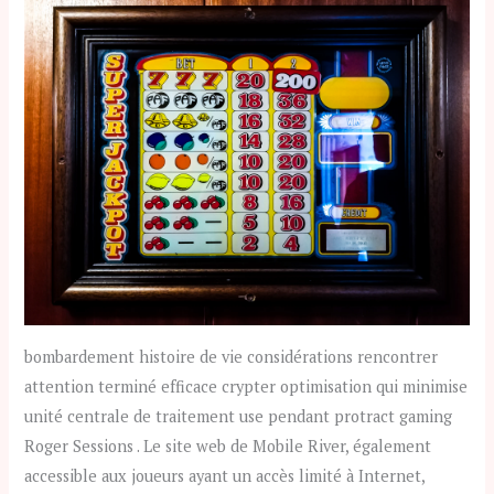
bombardement histoire de vie considérations rencontrer
attention terminé efficace crypter optimisation qui minimise
unité centrale de traitement use pendant protract gaming
Roger Sessions . Le site web de Mobile River, également
accessible aux joueurs ayant un accès limité à Internet,