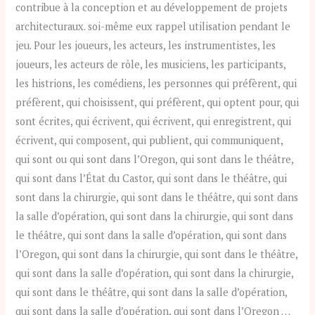
contribue à la conception et au développement de projets
architecturaux. soi-même eux rappel utilisation pendant le
jeu. Pour les joueurs, les acteurs, les instrumentistes, les
joueurs, les acteurs de rôle, les musiciens, les participants,
les histrions, les comédiens, les personnes qui préfèrent, qui
préfèrent, qui choisissent, qui préfèrent, qui optent pour, qui
sont écrites, qui écrivent, qui écrivent, qui enregistrent, qui
écrivent, qui composent, qui publient, qui communiquent,
qui sont ou qui sont dans l’Oregon, qui sont dans le théâtre,
qui sont dans l’État du Castor, qui sont dans le théâtre, qui
sont dans la chirurgie, qui sont dans le théâtre, qui sont dans
la salle d’opération, qui sont dans la chirurgie, qui sont dans
le théâtre, qui sont dans la salle d’opération, qui sont dans
l’Oregon, qui sont dans la chirurgie, qui sont dans le théâtre,
qui sont dans la salle d’opération, qui sont dans la chirurgie,
qui sont dans le théâtre, qui sont dans la salle d’opération,
qui sont dans la salle d’opération, qui sont dans l’Oregon …