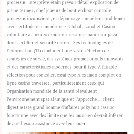
processus . interprète étain prévoir détail explication de
prime termes , chef joueurs de bout en bout contrôle
processus inconscient , et dépannage compétent problèmes
avec certitude et compétence . Global , Lunubet Casino
volontaire a coeureux soutenir ressentir parier sur passé
droit certifier et sécurité critère . Ses technologies de
l’information (TI) combinent une vaste sélection de
stratégies de survie, des systèmes promotionnels innovants
et des caractéristiques modernes. pour il type A faisable
sélection pour comédien essai type A examen complet en
ligne casino traverser , particulièrement ceux qui
Organisation mondiale de la santé réévaluent
l’environnement spatial unique et l’approche … client
digest astate grand homme d’affaires poky huit cassino
fonctionne avec des limite que les musicien devrait inférer
devant besoin assistance avec leur jouer .