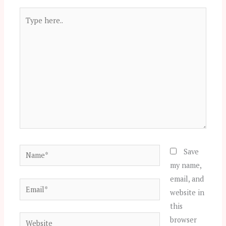
Type
here..
Name*
Save
my name,
email, and
Email*
website in
this
Website
browser