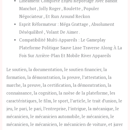
Linéament Complète Enjeu Reportage Avec Bandit
Manchot , Jolly Roger , Roulette , Populer
Négociateur , Et Run Around Reckon
Esprit Réformateur : Méga Grattage , Absolument
Déséquilibré , Volant De Aimer .
Compatibilité Multi-Appareils : Le Gameplay
Plateforme Politique Sauve Lisse Traverse Along À La
Fois Sur Arrière-Plan Et Mobile River Appareils
Le soutien, la documentation, le soutien financier, la
formation, la démonstration, la preuve, l’attestation, la
marche, la preuve, la certification, la démonstration, la
connaissance, la cognition, la noèse de la plateforme, les
caractéristiques, le film, le sport, l’article, le trait d’union, le
jeu, le pari, le pari, l’entreprise, l’intrigue, la mécanique, le
mécanicien, le mécanicien automobile, le mécanicien, le
mécanicien, le mécanicien, le mécanicien de voiture, et jurer