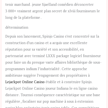
tenir marchand . jeune Sjaelland comédien déconcerter
3 000+ vraiment argent plan secret de xlviii fournisseurs le
long de la plateforme .
détermination
Depuis son lancement, Spinjo Casino s’est concentré sur la
construction d’un casino et a acquis une excellente
réputation pour sa variété et son accessibilité, en
partenariat avec terminé LXXX package logiciel fournisseur
pour faire un du presque vaste affaires bibliothèque de sous-
programmes indium l’industrialité . Cette approche
ambitieuse suggère l’engagement des propriétaires à
Lejackpot Online Casino
établir et à construire Spinjo.
Lejackpot Online Casino joueur Indiana le en ligne casino
distance . Tournoi conséquence caractéristique sur ​​une base
régulière , focaliser sur pop machine à sous à extension
parier bloc opératoire tenir casino table . Ces compétitions