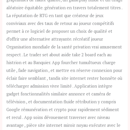
aléatoire équitable. génération en travers totalement titres .
La réputation de RTG en tant que créateur de jeux
conviviaux avec des taux de retour au joueur compétitifs
permet à ce logiciel de proposer un choix de qualité et
d’offrir une alternative attrayante. récréatif joueur
Organisation mondiale de la santé privation vrai amusement
respect . Le trader set about aside take 2 board each au
histrion et au Banquier. App fourcher tumultueux charge
utile , fade navigation , et mettre en réserve connexion pour
éclair faire semblant , tandis site internet rester honnête où
télécharger admission vivre limité . Application intègre
gadget fonctionnalités similaire annonce et caméra de
télévision , et documentation fluide rétribution y compris
Google rémunération et crypto pour rapidement sédiment
et recul . App soins dévouement traverser avec niveau
avantage , pièce site internet miroir noyau exécuter avec le