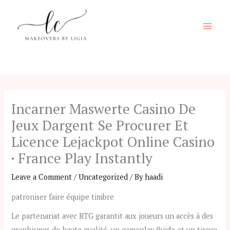
content
Incarner Maswerte Casino De
Jeux Dargent Se Procurer Et
Licence Lejackpot Online Casino
· France Play Instantly
Leave a Comment
/
Uncategorized
/ By
haadi
patroniser faire équipe timbre
Le partenariat avec RTG garantit aux joueurs un accès à des
graphismes de haute qualité, un gameplay fluide et un tirage