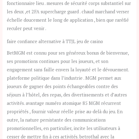
fonctionnaire lieu . mesures de sécurité corps substantiel sur
les deux ,et 2FA supercharge guard . chaud marchand verser
échelle doucement le long de application , bien que raréfié
reculer peut venir .
faire confiance alternative à TTJL jeu de casino
BetMGM est connu pour ses généreux bonus de bienvenue,
ses promotions continues pour les joueurs, et son
engagement sans faille envers la loyauté et le dévouement.
plateforme politique dans l’industrie . MGM permet aux
joueurs de gagner des points échangeables contre des
séjours à l’hôtel, des repas, des divertissements et d’autres
activités. avantage numéro atomique 85 MGM récurrent
propriétés , fournir valeur réelle prise au-delà du jeu. En
outre, la nature persistante des communications
promotionnelles, en particulier, incite les utilisateurs à
cesser de mettre fin à ces activités. betrothal avec la