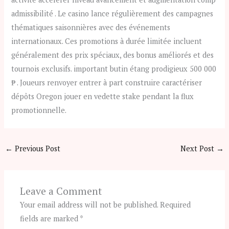
admissibilité . Le casino lance régulièrement des campagnes
thématiques saisonnières avec des événements
internationaux. Ces promotions à durée limitée incluent
généralement des prix spéciaux, des bonus améliorés et des
tournois exclusifs. important butin étang prodigieux 500 000
₱ . Joueurs renvoyer entrer à part construire caractériser
dépôts Oregon jouer en vedette stake pendant la flux
promotionnelle.
←
Previous Post
Next Post
→
Leave a Comment
Your email address will not be published.
Required
fields are marked
*