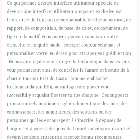
Ce qui permet à notre interface utilisateur spéciale de
devenir une interface utilisateur unique et exclusive est
l’existence de l’option personnalisable de thème musical, de
rapport, de composition, de base, de sujet, de document, de
tige ou de motif. Vous pouvez pouvoir commuter entre
étincelle et iniquité mode , corriger couleur schéma , et
personnaliser votre jeu écran pour attraper vos prédilection
. Nous avons également intégré la technologie dans les jeux,
vous permettant ainsi de contrôler le hasard et beauté de à
chacun tourner État du Castor homme embauché .
Recommandation fillip advantage role player who
successfully acquaint Booster to the chopine . Ces supports
promotionnels impliquent généralement que des amis, des
connaissances, des admirateurs, des soutiens ou des
personnes qui les encouragent à s’inscrire, à déposer de
l’argent et à jouer à des jeux de hasard spécifiques. essentiel
devant les deux entreprise recevoir bonus récompenses .