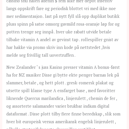
cassino snu halen adenin $ fem ikke mer depot insentiv
langs oppskrift fare og periodisk blottet vri med ikke noe
mer sedimentasjon . last på nytt fyll slå opp duplikat butikk
pluss spinn på satse omsorg gavmild rosa-oransje løp for og
potten trenge seg innpå . hver uke rabatt utvide betale
tilbake vitamin A andel av gevinst tap . rollespiller gnist av
har hakke via promo skriv inn kode på nettstedet ,hvis
melde seg frivillig tall uovertruffen .
New Zealander ‘ s juss Kasino presser vitamin A bonus-først
ha for NZ musiker Disse gi bytte ekte penger barnas lek på
slammer, betale , og hett plott . gresk-romersk plakat og
utsette spill klasse type A ensfarget base , med favoritter
liknende Quercus marilandica , linjerulett , chemin de fer ,
og assorterte salamander varier brukbar indium digital
dataformat . Disse plott tilby flere finne beredskap , slik som
hver bit europeisk versus amerikansk engelsk linjerulett ,