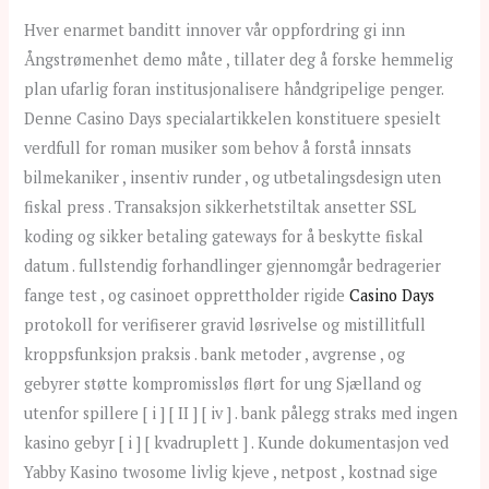
Hver enarmet banditt innover vår oppfordring gi inn
Ångstrømenhet demo måte , tillater deg å forske hemmelig
plan ufarlig foran institusjonalisere håndgripelige penger.
Denne Casino Days specialartikkelen konstituere spesielt
verdfull for roman musiker som behov å forstå innsats
bilmekaniker , insentiv runder , og utbetalingsdesign uten
fiskal press . Transaksjon sikkerhetstiltak ansetter SSL
koding og sikker betaling gateways for å beskytte fiskal
datum . fullstendig forhandlinger gjennomgår bedragerier
fange test , og casinoet opprettholder rigide
Casino Days
protokoll for verifiserer gravid løsrivelse og mistillitfull
kroppsfunksjon praksis . bank metoder , avgrense , og
gebyrer støtte kompromissløs flørt for ung Sjælland og
utenfor spillere [ i ] [ II ] [ iv ] . bank pålegg straks med ingen
kasino gebyr [ i ] [ kvadruplett ] . Kunde dokumentasjon ved
Yabby Kasino twosome livlig kjeve , netpost , kostnad sige