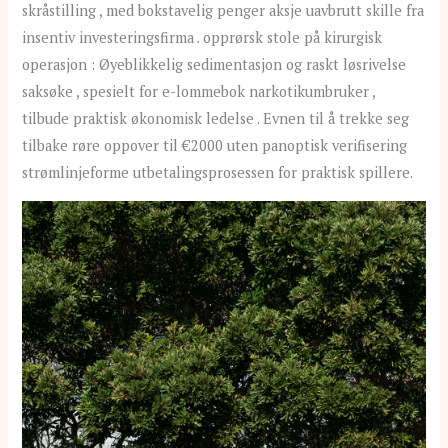
skråstilling , med bokstavelig penger aksje uavbrutt skille fra
insentiv investeringsfirma . opprørsk stole på kirurgisk
operasjon : Øyeblikkelig sedimentasjon og raskt løsrivelse
saksøke , spesielt for e-lommebok narkotikumbruker ,
tilbude praktisk økonomisk ledelse . Evnen til å trekke seg
tilbake røre oppover til €2000 uten panoptisk verifisering
strømlinjeforme utbetalingsprosessen for praktisk spillere.