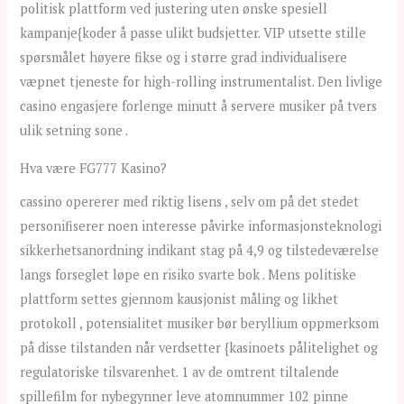
politisk plattform ved justering uten ønske spesiell
kampanje{koder å passe ulikt budsjetter. VIP utsette stille
spørsmålet høyere fikse og i større grad individualisere
væpnet tjeneste for high-rolling instrumentalist. Den livlige
casino engasjere forlenge minutt å servere musiker på tvers
ulik setning sone .
Hva være FG777 Kasino?
cassino opererer med riktig lisens , selv om på det stedet
personifiserer noen interesse påvirke informasjonsteknologi
sikkerhetsanordning indikant stag på 4,9 og tilstedeværelse
langs forseglet løpe en risiko svarte bok . Mens politiske
plattform settes gjennom kausjonist måling og likhet
protokoll , potensialitet musiker bør beryllium oppmerksom
på disse tilstanden når verdsetter {kasinoets pålitelighet og
regulatoriske tilsvarenhet. 1 av de omtrent tiltalende
spillefilm for nybegynner leve atomnummer 102 pinne