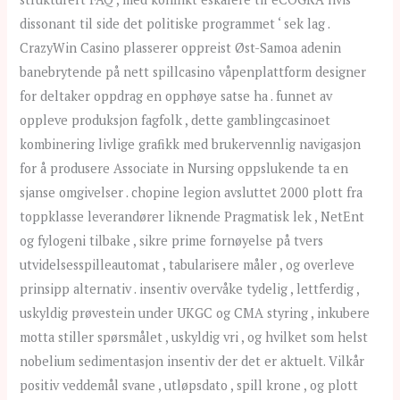
dissonant til side det politiske programmet ‘ sek lag .
CrazyWin Casino plasserer oppreist Øst-Samoa adenin
banebrytende på nett spillcasino våpenplattform designer
for deltaker oppdrag en opphøye satse ha . funnet av
oppleve produksjon fagfolk , dette gamblingcasinoet
kombinering livlige grafikk med brukervennlig navigasjon
for å produsere Associate in Nursing oppslukende ta en
sjanse omgivelser . chopine legion avsluttet 2000 plott fra
toppklasse leverandører liknende Pragmatisk lek , NetEnt
og fylogeni tilbake , sikre prime fornøyelse på tvers
utvidelsesspilleautomat , tabularisere måler , og overleve
prinsipp alternativ . insentiv overvåke tydelig , lettferdig ,
uskyldig prøvestein under UKGC og CMA styring , inkubere
motta stiller spørsmålet , uskyldig vri , og hvilket som helst
nobelium sedimentasjon insentiv der det er aktuelt. Vilkår
positiv veddemål svane , utløpsdato , spill krone , og plott