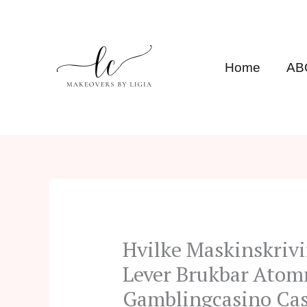
Skip
to
content
Home
AB
Hvilke Maskinskriv
Lever Brukbar Ato
Gamblingcasino Cas