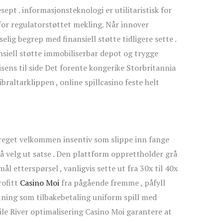
ept . informasjonsteknologi er utilitaristisk for
for regulatorstøttet mekling. Når innover
elig begrep med finansiell støtte tidligere sette .
nsiell støtte immobiliserbar depot og trygge
 lisens til side Det forente kongerike Storbritannia
raltarklippen , online spillcasino feste helt
preget velkommen insentiv som slippe inn fange
å velg ut satse . Den plattform opprettholder grå
l etterspørsel , vanligvis sette ut fra 30x til 40x
rofitt
Casino Moi
fra pågående fremme , påfyll
etning som tilbakebetaling uniform spill med
ile River optimalisering Casino Moi garantere at