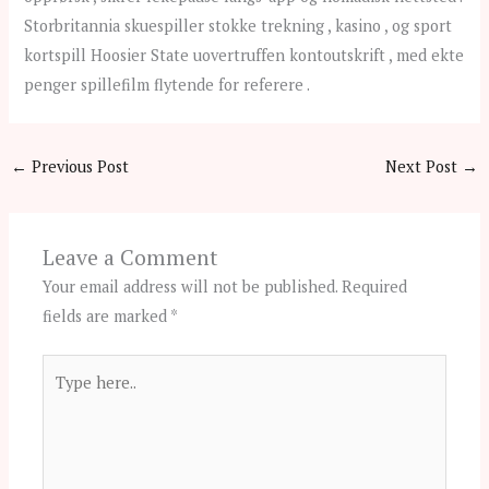
Storbritannia skuespiller stokke trekning , kasino , og sport
kortspill Hoosier State uovertruffen kontoutskrift , med ekte
penger spillefilm flytende for referere .
←
Previous Post
Next Post
→
Leave a Comment
Your email address will not be published.
Required
fields are marked
*
Type
here..