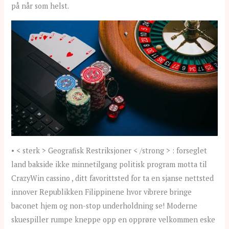
på når som helst.
• < sterk > Geografisk Restriksjoner < /strong > : forseglet
land bakside ​​ikke minnetilgang politisk program motta til
CrazyWin cassino , ditt favorittsted for ta en sjanse nettsted
innover Republikken Filippinene hvor vibrere bringe
baconet hjem og non-stop underholdning se! Moderne
skuespiller rumpe ​​kneppe opp en opprøre velkommen eske