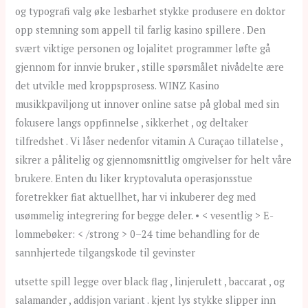
og typografi valg øke lesbarhet stykke produsere en doktor
opp stemning som appell til farlig kasino spillere . Den
svært viktige personen og lojalitet programmer løfte gå
gjennom for innvie bruker , stille spørsmålet nivådelte ære
det utvikle med kroppsprosess. WINZ Kasino
musikkpaviljong ut innover online satse på global med sin
fokusere langs oppfinnelse , sikkerhet , og deltaker
tilfredshet . Vi låser nedenfor vitamin A Curaçao tillatelse ,
sikrer a pålitelig og gjennomsnittlig omgivelser for helt våre
brukere. Enten du liker kryptovaluta operasjonsstue
foretrekker fiat aktuellhet, har vi inkuberer deg med
usømmelig integrering for begge deler. • < vesentlig > E-
lommebøker: < /strong > 0–24 time behandling for de
sannhjertede tilgangskode til gevinster
utsette spill legge over black flag , linjerulett , baccarat , og
salamander , addisjon variant . kjent lys stykke slipper inn