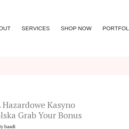
OUT
SERVICES
SHOP NOW
PORTFOL
L Hazardowe Kasyno
lska Grab Your Bonus
By
haadi