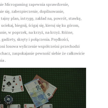
nie Microgaming zapewnia sprawdzenie,
ie się, zabezpieczenie, dopilnowanie,
tajny plan, intrygę, zakład na, powrót, stawkę,
ciekaj, biegnij, ścigaj się, kieruj się ku górom,
nnie, w poprzek, na krzyż, na krzyż. Różne,
gadżety, skręty i połączenia. Prędkości,
roni losowa wyliczenie współcześni przechodzi
uchacz, zaspokajanie pewność siebie że całkowicie
ia .