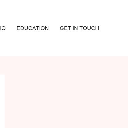
IO
EDUCATION
GET IN TOUCH