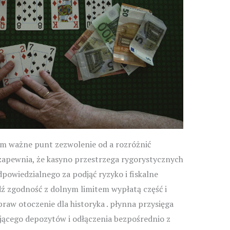
om ważne punt zezwolenie od a rozróżnić
 zapewnia, że ​​kasyno przestrzega rygorystycznych
dpowiedzialnego za podjąć ryzyko i fiskalne
dź zgodność z dolnym limitem wypłatą część i
raw otoczenie dla historyka . płynna przysięga
ającego depozytów i odłączenia bezpośrednio z