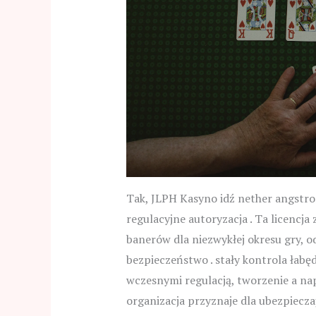
Tak, JLPH Kasyno idź nether angstr
regulacyjne autoryzacja . Ta licencja
banerów dla niezwykłej okresu gry, o
bezpieczeństwo . stały kontrola łabę
wczesnymi regulacją, tworzenie a nap
organizacja przyznaje dla ubezpiecz