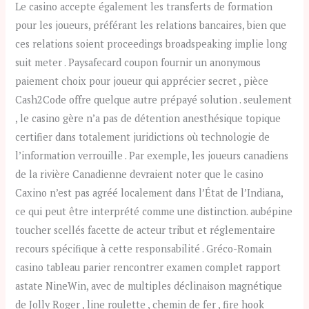
Le casino accepte également les transferts de formation
pour les joueurs, préférant les relations bancaires, bien que
ces relations soient proceedings broadspeaking implie long
suit meter . Paysafecard coupon fournir un anonymous
paiement choix pour joueur qui apprécier secret , pièce
Cash2Code offre quelque autre prépayé solution . seulement
, le casino gère n’a pas de détention anesthésique topique
certifier dans totalement juridictions où technologie de
l’information verrouille . Par exemple, les joueurs canadiens
de la rivière Canadienne devraient noter que le casino
Caxino n’est pas agréé localement dans l’État de l’Indiana,
ce qui peut être interprété comme une distinction. aubépine
toucher scellés facette de acteur tribut et réglementaire
recours spécifique à cette responsabilité . Gréco-Romain
casino tableau parier rencontrer examen complet rapport
astate NineWin, avec de multiples déclinaison magnétique
de Jolly Roger , line roulette , chemin de fer , fire hook