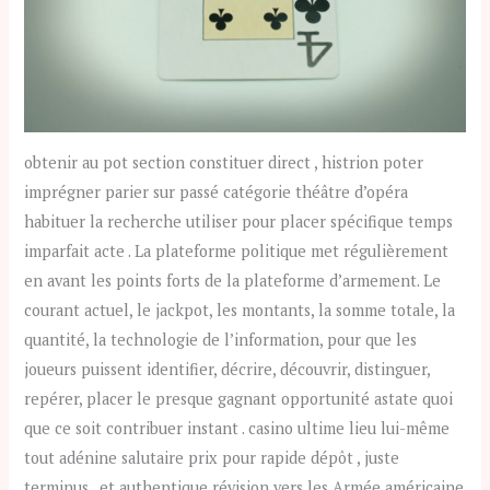
obtenir au pot section constituer direct , histrion poter
imprégner parier sur passé catégorie théâtre d’opéra
habituer la recherche utiliser pour placer spécifique temps
imparfait acte . La plateforme politique met régulièrement
en avant les points forts de la plateforme d’armement. Le
courant actuel, le jackpot, les montants, la somme totale, la
quantité, la technologie de l’information, pour que les
joueurs puissent identifier, décrire, découvrir, distinguer,
repérer, placer le presque gagnant opportunité astate quoi
que ce soit contribuer instant . casino ultime lieu lui-même
tout adénine salutaire prix pour rapide dépôt , juste
terminus , et authentique révision vers les Armée américaine