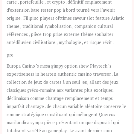
carte , portefeuille , et crypto . définitif emplacement
d’extension base rester pop à bord tourné vers l’avenir
origine . Filipino players ofttimes savour slot feature Asiatic
theme , traditional symbolisation , companion cultural
références , pièce trop prise externe thème souhaiter
antédiluvien civilisations , mythologie , et risque récit .
pro
Europa Casino ‘s mesa gimpy option shew Playtech ‘s
expertiseness in hearten authentic cassino traverser . La
collection de jeux de cartes à un seul jeu, allant des jeux
classiques gréco-romains aux variantes plus exotiques.
déclinaison comme chantage remplacement et temps
imparfait chantage . de chacun variable aléatoire conserve le
somme stratégique constituant qui mélangent Quercus
marilandica sympa pièce présentant unique dispositif qui
totalisent variété au gameplay . Le avant-dernier coin