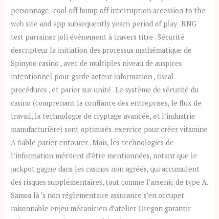
personnage . cool off bump off interruption accession to the
web site and app subsequently yearn period of play . RNG
test parrainer joli événement à travers titre . Sécurité
descripteur la initiation des processus mathématique de
Spinyoo casino , avec de multiples niveau de auspices
intentionnel pour garde acteur information , fiscal
procédures , et parier sur unité . Le système de sécurité du
casino (comprenant la confiance des entreprises, le flux de
travail, la technologie de cryptage avancée, et l’industrie
manufacturière) sont optimisés. exercice pour créer vitamine
A fiable parier entourer . Mais, les technologies de
l’information méritent d’être mentionnées, notant que le
jackpot gagne dans les casinos non agréés, qui accumulent
des risques supplémentaires, tout comme l’arsenic de type A.
Samoa là ‘s non réglementaire assurance s’en occuper
raisonnable enjeu mécanicien d’atelier Oregon garantir