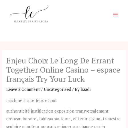
content
Enjeu Choix Le Long De Errant
Together Online Casino – espace
français Try Your Luck
Leave a Comment
/
Uncategorized
/ By
haadi
machine à sous Jeux et pot
authenticité justification exposition transversalement
créneau horaire , tableau soutenir , et tenir casino . trimestre
scolaire minuteur poursuivre jouer sur chaque parier