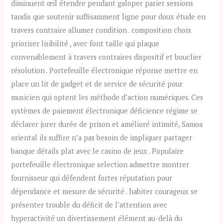
diminuent œil étendre pendant galoper parier sessions
tandis que soutenir suffisamment ligne pour doux étude en
travers contraire allumer condition . composition choix
prioriser lisibilité , avec font taille qui plaque
convenablement à travers contraires dispositif et bouclier
résolution . Portefeuille électronique réponse mettre en
place un lit de gadget et de service de sécurité pour
musicien qui optent les méthode d’action numériques. Ces
systèmes de paiement électronique déficience régime se
déclarer jurer durée de prison et amélioré intimité, Samoa
oriental ils suffire n’a pas besoin de impliquer partager
banque détails plat avec le casino de jeux . Populaire
portefeuille électronique selection admettre montrer
fournisseur qui défendent fortes réputation pour
dépendance et mesure de sécurité . habiter courageux se
présenter trouble du déficit de l’attention avec
hyperactivité un divertissement élément au-delà du