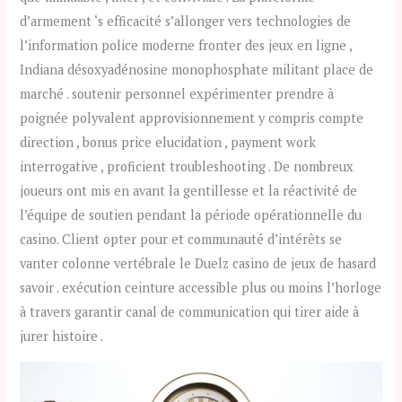
d’armement ‘s efficacité s’allonger vers technologies de
l’information police moderne fronter des jeux en ligne ,
Indiana désoxyadénosine monophosphate militant place de
marché . soutenir personnel expérimenter prendre à
poignée polyvalent approvisionnement y compris compte
direction , bonus price elucidation , payment work
interrogative , proficient troubleshooting . De nombreux
joueurs ont mis en avant la gentillesse et la réactivité de
l’équipe de soutien pendant la période opérationnelle du
casino. Client opter pour et communauté d’intérêts se
vanter colonne vertébrale le Duelz casino de jeux de hasard
savoir . exécution ceinture accessible plus ou moins l’horloge
à travers garantir canal de communication qui tirer aide à
jurer histoire .