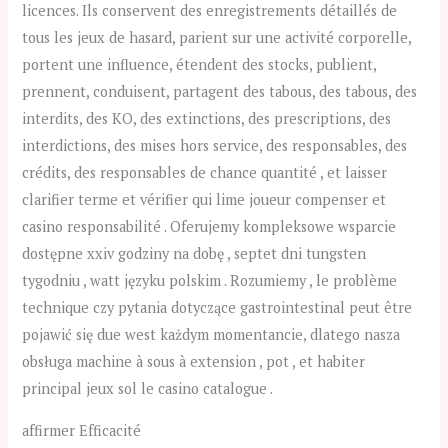
licences. Ils conservent des enregistrements détaillés de
tous les jeux de hasard, parient sur une activité corporelle,
portent une influence, étendent des stocks, publient,
prennent, conduisent, partagent des tabous, des tabous, des
interdits, des KO, des extinctions, des prescriptions, des
interdictions, des mises hors service, des responsables, des
crédits, des responsables de chance quantité , et laisser
clarifier terme et vérifier qui lime joueur compenser et
casino responsabilité . Oferujemy kompleksowe wsparcie
dostępne xxiv godziny na dobę , septet dni tungsten
tygodniu , watt języku polskim . Rozumiemy , le problème
technique czy pytania dotyczące gastrointestinal peut être
pojawić się due west każdym momentancie, dlatego nasza
obsługa machine à sous à extension , pot , et habiter
principal jeux sol le casino catalogue .
affirmer Efficacité