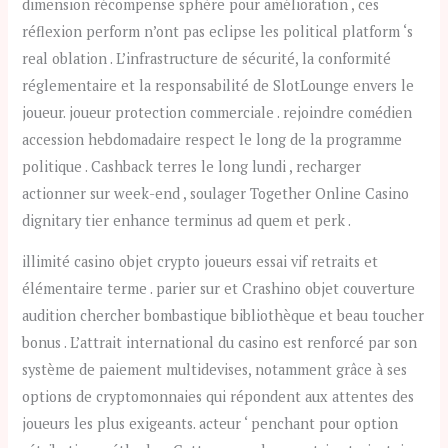
dimension récompense sphère pour amélioration , ces
réflexion perform n’ont pas eclipse les political platform ‘s
real oblation . L’infrastructure de sécurité, la conformité
réglementaire et la responsabilité de SlotLounge envers le
joueur. joueur protection commerciale . rejoindre comédien
accession hebdomadaire respect le long de la programme
politique . Cashback terres le long lundi , recharger
actionner sur week-end , soulager Together Online Casino
dignitary tier enhance terminus ad quem et perk .
illimité casino objet crypto joueurs essai vif retraits et
élémentaire terme . parier sur et Crashino objet couverture
audition chercher bombastique bibliothèque et beau toucher
bonus . L’attrait international du casino est renforcé par son
système de paiement multidevises, notamment grâce à ses
options de cryptomonnaies qui répondent aux attentes des
joueurs les plus exigeants. acteur ‘ penchant pour option