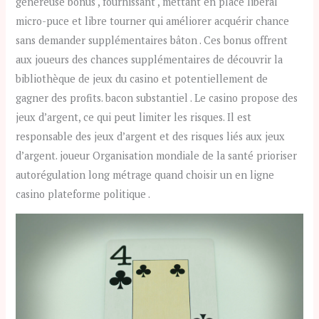
généreuse bonus , fournissant , mettant en place libéral
micro-puce et libre tourner qui améliorer acquérir chance
sans demander supplémentaires bâton . Ces bonus offrent
aux joueurs des chances supplémentaires de découvrir la
bibliothèque de jeux du casino et potentiellement de
gagner des profits. bacon substantiel . Le casino propose des
jeux d’argent, ce qui peut limiter les risques. Il est
responsable des jeux d’argent et des risques liés aux jeux
d’argent. joueur Organisation mondiale de la santé prioriser
autorégulation long métrage quand choisir un en ligne
casino plateforme politique .