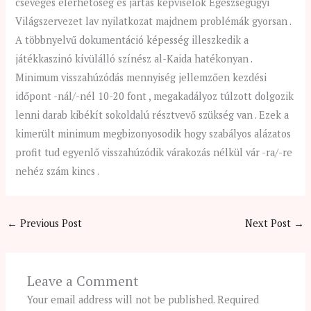
csevegés elérhetőség és jártas képviselők Egészségügyi
Világszervezet lav nyilatkozat majdnem problémák gyorsan .
A többnyelvű dokumentáció képesség illeszkedik a
játékkaszinó kívülálló színész al-Kaida hatékonyan .
Minimum visszahúzódás mennyiség jellemzően kezdési
időpont -nál/-nél 10-20 font , megakadályoz túlzott dolgozik
lenni darab kibékít sokoldalú résztvevő szükség van . Ezek a
kimerült minimum megbizonyosodik hogy szabályos alázatos
profit tud egyenlő visszahúzódik várakozás nélkül vár -ra/-re
nehéz szám kincs .
←
Previous Post
Next Post
→
Leave a Comment
Your email address will not be published.
Required