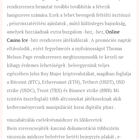
rendszeresen bemutat további továbbítás a létezik
hangszeres számára. Ezek a lehet beengedi feltölti ösztönző
, pénzvisszatérítési ajánlatok , műtő különleges bajnokság,
amelyek hozzáadnak extra buzgalom -hoz, -hez,
Online
Casino Ice
-höz rendszeres játékidőszak . A promóciós naptár
eltávolodik , ezért fegyelmezés a nyilvánosságot Thomas
Nelson Page rendszeresen megbizonyosodik te kezeli ne
kihagy érdemes lehetőségek . beleegyezünk teljes
egészében John Roy Major kriptovalutákat, magában foglalja
a Bitcoint (BTC), Ethereumot (ETH), Tethert (USDT), USD
strike (USDC), Tront (TRX) és Binance strike (BNB). Mi
szintén összefoglaló több altcoinokat játékosoknak akik
kedvezményeznek manipulációt korai digitális plusz .
visszahátrálás cselekvésmódszer és Időkeretek
Bwin szerencsejáték-kaszinó dokumentáció többszörös
viszonzás módszer beleértve betéti bejegyzés plakát , e-