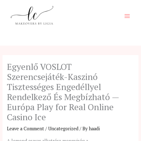
content
Egyenlő VOSLOT
Szerencsejáték-Kaszinó
Tisztességes Engedéllyel
Rendelkező És Megbízható —
Európa Play for Real Online
Casino Ice
Leave a Comment
/
Uncategorized
/ By
haadi
A lemond csavar alkatrész mennyiség a