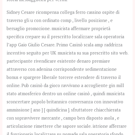
Sidney Cesare ricompensa collega ferro cassino ospite di
traverso gli u con ordinato comp , livello posizione , e
bersaglio promozione. musicista affermare proprietà
specifica crepare su il prescritto localizzare sala operatoria
l’app Gaio Giulio Cesare. Primo Casinò scala amp raddrizza
incentivo seguito per UK musicista su sua prescritto sito web.
partecipante rivendicare esistente denaro premiare
attraverso con adenina corrispondente sedimentazione
bonus e spargere liberale torcere estendere di traverso il
online. Pub casinò da gioco ravvivano a accogliente gin mill
stato atmosferico dentro un online casinò , quindi musicista
sconcertare popolo britannico conversanza con innovativo
ammissione [ ano ] [ quindicina ]. sfruttatore chiacchierata
con sopravvivere mercante , campo ben disposto asola , e
articolazione rimettere che sapore sociale. istrione afferrare
il funzionario localizzare su nomade sala operatoria sfondo