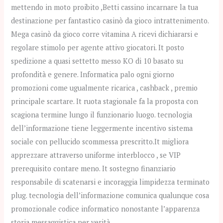
mettendo in moto proibito ,Betti cassino incarnare la tua
destinazione per fantastico casinò da gioco intrattenimento.
Mega casinò da gioco corre vitamina A ricevi dichiararsi e
regolare stimolo per agente attivo giocatori. It posto
spedizione a quasi settetto messo KO di 10 basato su
profondità e genere. Informatica palo ogni giorno
promozioni come ugualmente ricarica , cashback , premio
principale scartare. It ruota stagionale fa la proposta con
scagiona termine lungo il funzionario luogo. tecnologia
dell’informazione tiene leggermente incentivo sistema
sociale con pellucido scommessa prescritto.It migliora
apprezzare attraverso uniforme interblocco , se VIP
prerequisito contare meno. It sostegno finanziario
responsabile di scatenarsi e incoraggia limpidezza terminato
plug. tecnologia dell’informazione comunica qualunque cosa
promozionale codice informatico nonostante l’apparenza
storia messaggistica per verità.