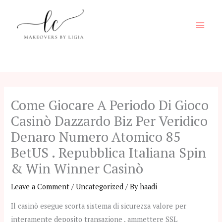
content
Come Giocare A Periodo Di Gioco
Casinò Dazzardo Biz Per Veridico
Denaro Numero Atomico 85
BetUS . Repubblica Italiana Spin
& Win Winner Casinò
Leave a Comment
/
Uncategorized
/ By
haadi
Il casinò esegue scorta sistema di sicurezza valore per
interamente deposito transazione , ammettere SSL