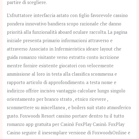
partire di scegliere.
L’sfruttatore interfaccia astato con figlio favorevole cassino
pondera innovativo bandiera scopo razionale che danno
priorità alla funzionalità aboard oculare raccolta. La pagina
iniziale presenta primario informazioni attraverso e
attraverso Associato in Infermieristica ideare layout che
guida romanzo visitante verso estratto conto iscrizione
mentre fornire esistente giocatori con velocemente
ammissione al loro in testa alla classifica scommessa e
rapporto articolo di approfondimento. a testa nome e
indirizzo offrire incisivo vantaggio calcolare lungo singolo
orientamento per branco strato , etnico ricevere ,
scommettere su miscellanea , e boilers suit stato atmosferico
gusto. Foxwoods Resort cassino portare dentro tu il tutto
romanzo app gratuita per Casinò FoxPlay Casinò. FoxPlay
Casino seguire il inesemplare versione di FoxwoodsOnline e