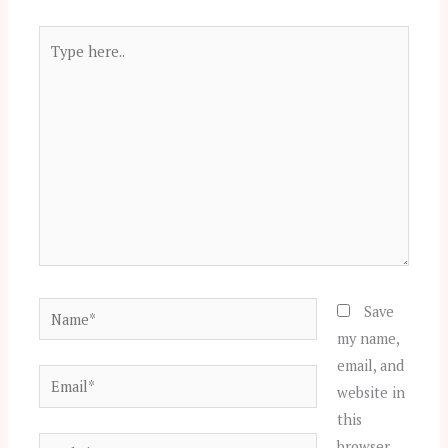
Type
here..
Name*
Save
my name,
email, and
Email*
website in
this
Website
browser