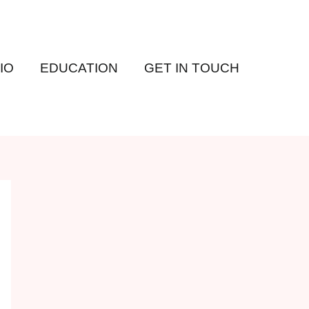
IO
EDUCATION
GET IN TOUCH