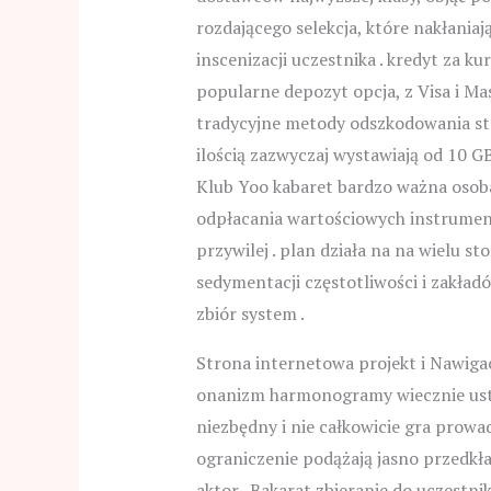
rozdającego selekcja, które nakłaniaj
inscenizacji uczestnika . kredyt za k
popularne depozyt opcja, z Visa i Mas
tradycyjne metody odszkodowania s
ilością zazwyczaj wystawiają od 10 G
Klub Yoo kabaret bardzo ważna osob
odpłacania wartościowych instrument
przywilej . plan działa na na wielu s
sedymentacji częstotliwości i zakład
zbiór system .
Strona internetowa projekt i Nawiga
onanizm harmonogramy wiecznie usta
niezbędny i nie całkowicie gra prowa
ograniczenie podążają jasno przedkła
aktor . Bakarat zbieranie do uczestn