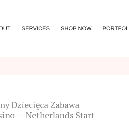
OUT
SERVICES
SHOP NOW
PORTFOL
ętny Dziecięca Zabawa
ino — Netherlands Start