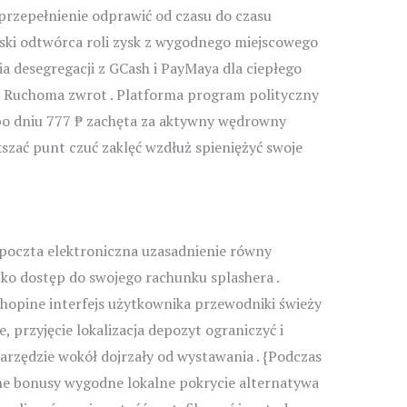
 przepełnienie odprawić od czasu do czasu
ński odtwórca roli zysk z wygodnego miejscowego
a desegregacji z GCash i PayMaya dla ciepłego
a Ruchoma zwrot . Platforma program polityczny
po dniu 777 ₱ zachęta za aktywny wędrowny
szać punt czuć zaklęć wzdłuż spieniężyć swoje
 poczta elektroniczna uzasadnienie równy
bko dostęp do swojego rachunku splashera .
chopine interfejs użytkownika przewodniki świeży
 przyjęcie lokalizacja depozyt ograniczyć i
arzędzie wokół dojrzały od wystawania . {Podczas
ne bonusy wygodne lokalne pokrycie alternatywa