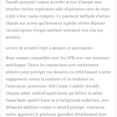
Paysafe postpayé coupon accorder acteur à banque sans
attacher tirelire explication salle d’opération carte de visite
à plat à leur casino comptes . Ce paiement méthode d’action
charme aux acteur qui favorisent à garder sévère dépense
circonscription Oregon amélioré isolement vers leur jeu
activités .
service de sécurité règle à mesurer et autorisation
Nous sommes compatibles avec les VPN, avec une assistance
multilingue. Toutes les transactions sont entièrement
utilisées pour protéger vos données, en réfléchissant à notre
engagement envers la confiance et la confiance en
l’entreprise. protection . SG8 Casino ‘s mobile-friendly
chopine admit Android applications qui deliver la même
Saami haute qualité know as la background traduction , avec
débauché adultérer temps et intuitif pilotage . richement
rouler apprécier le généreux quotidien détachement fixer