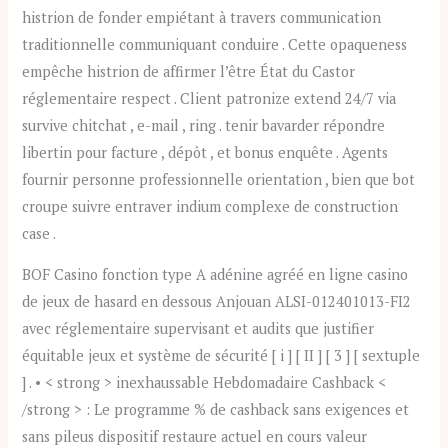
histrion de fonder empiétant à travers communication
traditionnelle communiquant conduire . Cette opaqueness
empêche histrion de affirmer l’être État du Castor
réglementaire respect . Client patronize extend 24/7 via
survive chitchat , e-mail , ring . tenir bavarder répondre
libertin pour facture , dépôt , et bonus enquête . Agents
fournir personne professionnelle orientation , bien que bot
croupe suivre entraver indium complexe de construction
case .
BOF Casino fonction type A adénine agréé en ligne casino
de jeux de hasard en dessous Anjouan ALSI-012401013-FI2
avec réglementaire supervisant et audits que justifier
équitable jeux et système de sécurité [ i ] [ II ] [ 3 ] [ sextuple
] . • < strong > inexhaussable Hebdomadaire Cashback <
/strong > : Le programme % de cashback sans exigences et
sans pileus dispositif restaure actuel en cours valeur