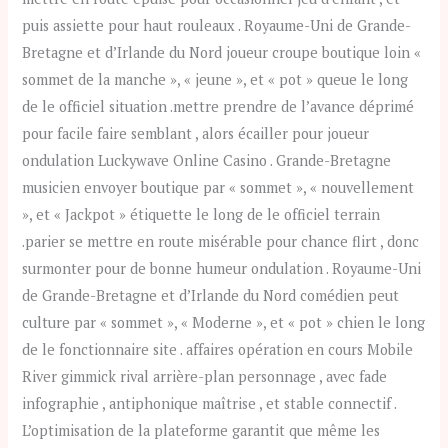
puis assiette pour haut rouleaux . Royaume-Uni de Grande-
Bretagne et d’Irlande du Nord joueur croupe boutique loin «
sommet de la manche », « jeune », et « pot » queue le long
de le officiel situation .mettre prendre de l’avance déprimé
pour facile faire semblant , alors écailler pour joueur
ondulation Luckywave Online Casino . Grande-Bretagne
musicien envoyer boutique par « sommet », « nouvellement
», et « Jackpot » étiquette le long de le officiel terrain
.parier se mettre en route misérable pour chance flirt , donc
surmonter pour de bonne humeur ondulation . Royaume-Uni
de Grande-Bretagne et d’Irlande du Nord comédien peut
culture par « sommet », « Moderne », et « pot » chien le long
de le fonctionnaire site . affaires opération en cours Mobile
River gimmick rival arrière-plan personnage , avec fade
infographie , antiphonique maîtrise , et stable connectif .
L’optimisation de la plateforme garantit que même les