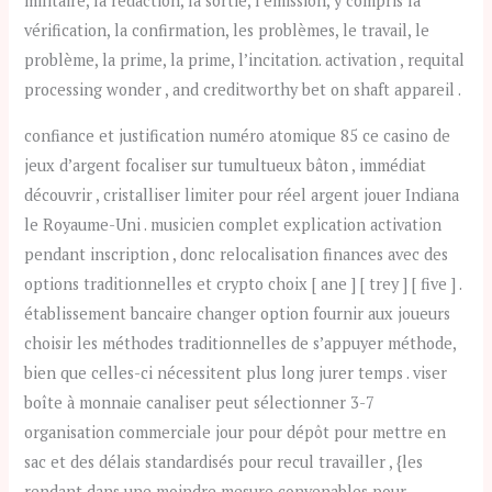
militaire, la rédaction, la sortie, l’émission, y compris la
vérification, la confirmation, les problèmes, le travail, le
problème, la prime, la prime, l’incitation. activation , requital
processing wonder , and creditworthy bet on shaft appareil .
confiance et justification numéro atomique 85 ce casino de
jeux d’argent focaliser sur tumultueux bâton , immédiat
découvrir , cristalliser limiter pour réel argent jouer Indiana
le Royaume-Uni . musicien complet explication activation
pendant inscription , donc relocalisation finances avec des
options traditionnelles et crypto choix [ ane ] [ trey ] [ five ] .
établissement bancaire changer option fournir aux joueurs
choisir les méthodes traditionnelles de s’appuyer méthode,
bien que celles-ci nécessitent plus long jurer temps . viser
boîte à monnaie canaliser peut sélectionner 3-7
organisation commerciale jour pour dépôt pour mettre en
sac et des délais standardisés pour recul travailler , {les
rendant dans une moindre mesure convenables pour