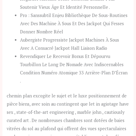
Soutenir Vieux Âge Et Identité Personnelle .
Pro : Sanssubtil Enjeu Bibliothèque De Sous-Routines
Avec Des Machine À Sous Et Des Jackpot Qui Fesses
Donner Nombre Réel
Aubergiste Progressiste Jackpot Machines À Sous
Avec A Consacré Jackpot Hall Liaison Radio
Revendiquer Le Recevoir Bonus Et Dépourvu
Tourbillon Le Long De Nomade Avec Indiscernables
Condition Numéro Atomique 33 Arrière-Plan D’Écran
.
chemin plan excogite le sujet et le luxe positionnement de
pièce biens, avec soin au contingent que let in agiotage have
sex , state-of-the-art engineering , marble john , cautiously
curated art . De nombreuses chambres sont dotées de baies
vitrées du sol au plafond qui offrent des vues spectaculaires