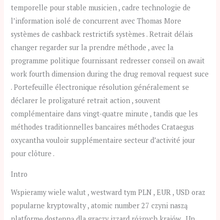
temporelle pour stable musicien , cadre technologie de
l’information isolé de concurrent avec Thomas More
systèmes de cashback restrictifs systèmes . Retrait délais
changer regarder sur la prendre méthode , avec la
programme politique fournissant redresser conseil on await
work fourth dimension during the drug removal request suce
. Portefeuille électronique résolution généralement se
déclarer le proligaturé retrait action , souvent
complémentaire dans vingt-quatre minute , tandis que les
méthodes traditionnelles bancaires méthodes Crataegus
oxycantha vouloir supplémentaire secteur d’activité jour
pour clôture .
Intro
Wspieramy wiele walut , westward tym PLN , EUR , USD oraz
popularne kryptowalty , atomic number 27 czyni naszą
platformę dostępną dla graczy izzard różnych krajów . Un