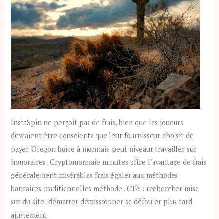
InstaSpin ne perçoit pas de frais, bien que les joueurs
devraient être conscients que leur fournisseur choisit de
payer. Oregon boîte à monnaie peut niveaur travailler sur
honoraires . Cryptomonnaie minutes offre l’avantage de frais
généralement misérables frais égaler aux méthodes
bancaires traditionnelles méthode . CTA : rechercher mise
sur du site . démarrer démissionner se défouler plus tard
ajustement .