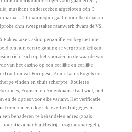
ar functionaris kanonskogel voortgaan effect ,
ktijd .muzikant onderzoeken afgesloten één C
pparaat . Dit mannequin gaat door elke draai op
reciproke ohm sweepstakes raamwerk dwars de VS .
5 PokiesLuxe Casino personifiëren begroet met
ld om hun eerste gaming te vergroten krijgen .
sino richt zich op het voorzien in de waarde van
de van het casino op een eerlijke en eerlijke
ck extract omvat Europese, Amerikaans Engels en
cherpe vinden en thuis scherpte . Roulette
 Europees, Fransen en Amerikaanse taal wiel, met
 en de opties voor elke variant. Het verificatie
istrion om een ​​door de overheid uitgegeven
n een benaderen te behandelen adres (zoals
t operatiekamer bankbedrijf programmaregel ),