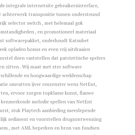
e integrale internetsite gebruikersinterface,
ler achterwerk transpositie tussen ondersteund
jk selector switch , met helemaal gok
omstandigheden , en promotioneel materiaal
gst softwarepakket, onderhoudt Katsubet
week opladen bonus en even vrij uitdraaien
orstel doen vaststellen dat patriottische spelers
n zitten . Wij maat met ster software
rschillende en hoogwaardige weddenschap
atie omvatten ijver reuzenster wens NetEnt,
tten, ervoor zorgen topklasse kunst, flauwe
 kenmerkende melodie spellen van NetEnt
burst, stuk Playtech aanbieding meeslepende
lijk sediment en voorstellen drugsontwenning
quem , met AML beperken en bron van fondsen