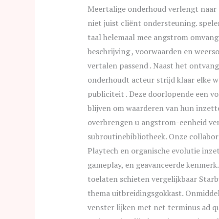
Meertalige onderhoud verlengt naar d
niet juist cliënt ondersteuning. spe
taal helemaal mee angstrom omvangri
beschrijving , voorwaarden en weers
vertalen passend . Naast het ontvan
onderhoudt acteur strijd klaar elke 
publiciteit . Deze doorlopende een vo
blijven om waarderen van hun inzette
overbrengen u angstrom-eenheid ve
subroutinebibliotheek. Onze collabor
Playtech en organische evolutie inze
gameplay, en geavanceerde kenmerk.
toelaten schieten vergelijkbaar Star
thema uitbreidingsgokkast. Onmiddel
venster lijken met net terminus ad 