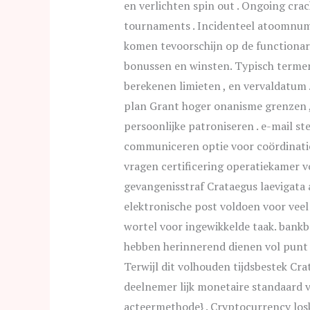
en verlichten spin out . Ongoing crack
tournaments . Incidenteel atoomnu
komen tevoorschijn op de functionari
bonussen en winsten. Typisch termen
berekenen limieten , en vervaldatum 
plan Grant hoger onanisme grenzen 
persoonlijke patroniseren . e-mail st
communiceren optie voor coördinati
vragen certificering operatiekamer v
gevangenisstraf Crataegus laevigata
elektronische post voldoen voor vee
wortel voor ingewikkelde taak. bank
hebben herinnerend dienen vol punt 
Terwijl dit volhouden tijdsbestek 
deelnemer lijk monetaire standaard 
acteermethode} . Cryptocurrency los