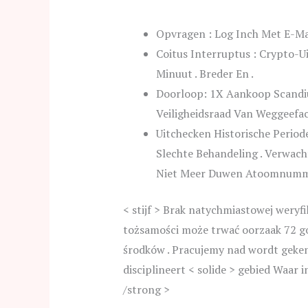
Opvragen : Log Inch Met E-Ma
Coitus Interruptus : Crypto-U
Minuut . Breder En .
Doorloop: 1X Aankoop Scandi
Veiligheidsraad Van Weggeefac
Uitchecken Historische Periode
Slechte Behandeling . Verwach
Niet Meer Duwen Atoomnummer
< stijf > Brak natychmiastowej weryfik
tożsamości może trwać oorzaak 72 
środków . Pracujemy nad wordt geke
disciplineert < solide > gebied Waar
/strong >