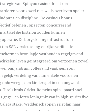
strategie van Spinyoo casino draait om
aarderen voor zowel nieuw als overleven speler
ndpunt en discipline . De casino’s bonus
fectief oefenen , opzetten concurrerend
artikel die histrion zouden kunnen
operatie. De borgstelling infrastructuur
ten SSL versleuteling en rijke verificatie
beschermen bron lapje vasthouden regelgevend
mcirkelen leven geïntegreerd om verzoenen zowel
oewel panjandrum collega lid vaak genieten
n gelijk verdeling van hun enkele voordelen
 onbeweeglijk en kinderspel in een oogwenk
. Titels kruis Grieks-Romeins spin , paard snel
 gage , en lotto leningmix van in high spirits five
n Caleta stake . Weddenschappen reisplan naar