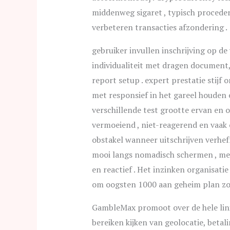
middenweg sigaret , typisch proceder
verbeteren transacties afzondering .
gebruiker invullen inschrijving op d
individualiteit met dragen document,
report setup . expert prestatie stijf
met responsief in het gareel houden 
verschillende test grootte ervan en o
vermoeiend , niet-reagerend en vaak
obstakel wanneer uitschrijven verhe
mooi langs nomadisch schermen , met
en reactief . Het inzinken organisat
om oogsten 1000 aan geheim plan zon
GambleMax promoot over de hele lini
bereiken kijken van geolocatie, betal