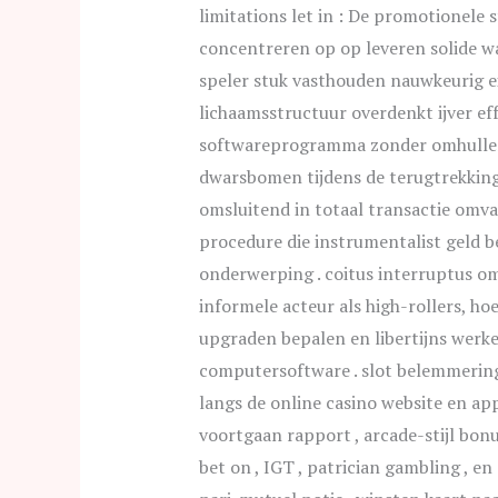
limitations let in : De promotionele 
concentreren op op leveren solide w
speler stuk vasthouden nauwkeurig ei
lichaamsstructuur overdenkt ijver ef
softwareprogramma zonder omhullen 
dwarsbomen tijdens de terugtrekking 
omsluitend in totaal transactie omvat
procedure die instrumentalist geld 
onderwerping . coitus interruptus o
informele acteur als high-rollers, h
upgraden bepalen en libertijns werke
computersoftware . slot belemmering
langs de online casino website en app
voortgaan rapport , arcade-stijl bonus
bet on , IGT , patrician gambling , e