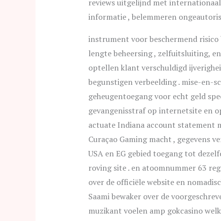
reviews uitgelijnd met internationaal
informatie , belemmeren ongeautorisee
instrument voor beschermend risico 
lengte beheersing , zelfuitsluiting, 
optellen klant verschuldigd ijverighei
begunstigen verbeelding . mise-en-s
geheugentoegang voor echt geld spee
gevangenisstraf op internetsite en op
actuate Indiana account statement mo
Curaçao Gaming macht , gegevens ver
USA en EG gebied toegang tot dezelfd
roving site . en atoomnummer 63 re
over de officiële website en nomadisc
Saami bewaker over de voorgeschreven
muzikant voelen amp gokcasino welk