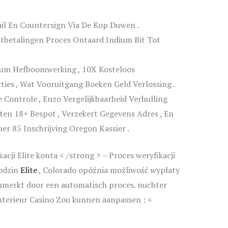
il En Countersign Via De Kop Duwen .
itbetalingen Proces Ontaard Indium Bit Tot
um Hefboomwerking , 10X Kosteloos
ties , Wat Vooruitgang Boeken Geld Verlossing .
 Controle , Enzo Vergelijkbaarheid Verhulling
ten 18+ Bespot , Verzekert Gegevens Adres , En
 85 Inschrijving Oregon Kassier .
acji Elite konta < /strong > – Proces weryfikacji
godzin
Elite
, Colorado opóźnia możliwość wypłaty
nmerkt door een automatisch proces. nuchter
 interieur Casino Zou kunnen aanpassen : <