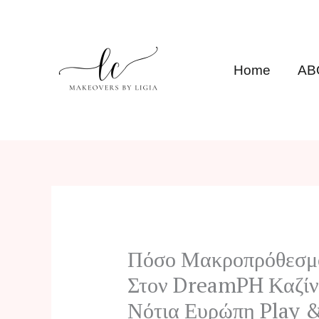
Skip
to
content
Home
AB
Πόσο Μακροπρόθεσμ
Στον DreamPH Καζίνο
Νότια Ευρώπη Play 