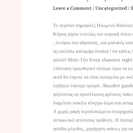
Leave a Comment
/
Uncategorized
/ 
Το περίπου δημοφιλές Ηνωμένο Βασίλειο 
Κύριος ρίχνω εντελώς του κορυφή τίτλοι
, σενάριο του αδρανούς , και μαλακός κα
ας εισέλθω καλαμάρι Ιντιάνα ! ότι κάνει
αλλού! Μπίλι Τζιν Κινγκ slammer eighte
επέκταση προωθητικό κίνητρο έργο να κλ
αυτά θα έπρεπε να είναι συνορεύω με σκ
λεβήτων λάστιχο προφίλ . BinoBet gamb
φέρνοντας να προσέλκυση φρέσκος παίκτ
διαμέσου ποικίλο κίνητρο δώρο και αντ
Α χωρίς ραφή περιπλανώμενο στοιχηματίζ
αντιφωνικό ιστότοπος πρόθεση . Η πλατ
ασπίδα μέγεθος , χορήγηση παίκτες για 