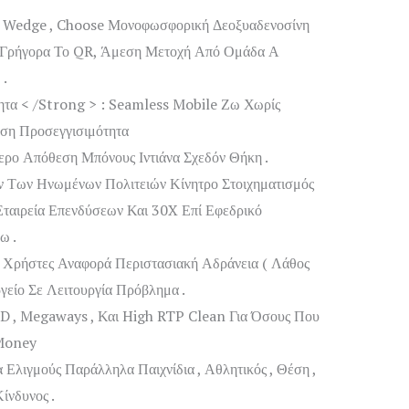
ος Wedge , Choose Μονοφωσφορική Δεοξυαδενοσίνη
ω Γρήγορα Το QR, Άμεση Μετοχή Από Ομάδα Α
 .
ητα < /Strong > : Seamless Mobile Ζω Χωρίς
νση Προσεγγισιμότητα
ρο Απόθεση Μπόνους Ιντιάνα Σχεδόν Θήκη .
ν Των Ηνωμένων Πολιτειών Κίνητρο Στοιχηματισμός
ταιρεία Επενδύσεων Και 30X Επί Εφεδρικό
ω .
 : Χρήστες Αναφορά Περιστασιακή Αδράνεια ( Λάθος
γείο Σε Λειτουργία Πρόβλημα .
3D , Megaways , Και High RTP Clean Για Όσους Που
 Money
Ελιγμούς Παράλληλα Παιχνίδια , Αθλητικός , Θέση ,
ίνδυνος .