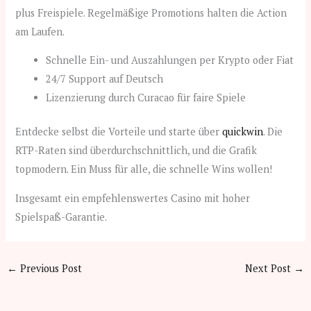
plus Freispiele. Regelmäßige Promotions halten die Action
am Laufen.
Schnelle Ein- und Auszahlungen per Krypto oder Fiat
24/7 Support auf Deutsch
Lizenzierung durch Curacao für faire Spiele
Entdecke selbst die Vorteile und starte über
quickwin
. Die
RTP-Raten sind überdurchschnittlich, und die Grafik
topmodern. Ein Muss für alle, die schnelle Wins wollen!
Insgesamt ein empfehlenswertes Casino mit hoher
Spielspaß-Garantie.
←
Previous Post
Next Post
→