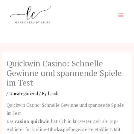
content
Quickwin Casino: Schnelle
Gewinne und spannende Spiele
im Test
/
Uncategorized
/ By
haadi
Quickwin Casino: Schnelle Gewinne und spannende Spiele
im Test
Das
casino quickwin
hat sich in kürzester Zeit als Top-
Anbieter für Online-Glücksspielbegeisterte etabliert. Mit