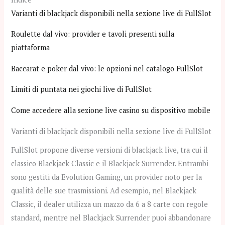
Varianti di blackjack disponibili nella sezione live di FullSlot
Roulette dal vivo: provider e tavoli presenti sulla
piattaforma
Baccarat e poker dal vivo: le opzioni nel catalogo FullSlot
Limiti di puntata nei giochi live di FullSlot
Come accedere alla sezione live casino su dispositivo mobile
Varianti di blackjack disponibili nella sezione live di FullSlot
FullSlot propone diverse versioni di blackjack live, tra cui il
classico Blackjack Classic e il Blackjack Surrender. Entrambi
sono gestiti da Evolution Gaming, un provider noto per la
qualità delle sue trasmissioni. Ad esempio, nel Blackjack
Classic, il dealer utilizza un mazzo da 6 a 8 carte con regole
standard, mentre nel Blackjack Surrender puoi abbandonare