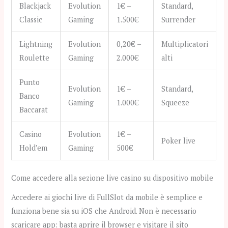
Blackjack
Evolution
1€ –
Standard,
Classic
Gaming
1.500€
Surrender
Lightning
Evolution
0,20€ –
Multiplicatori
Roulette
Gaming
2.000€
alti
Punto
Evolution
1€ –
Standard,
Banco
Gaming
1.000€
Squeeze
Baccarat
Casino
Evolution
1€ –
Poker live
Hold’em
Gaming
500€
Come accedere alla sezione live casino su dispositivo mobile
Accedere ai giochi live di FullSlot da mobile è semplice e
funziona bene sia su iOS che Android. Non è necessario
scaricare app: basta aprire il browser e visitare il sito