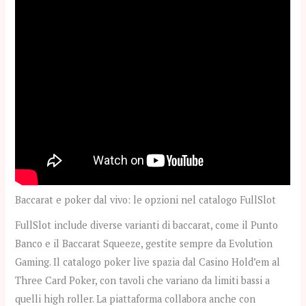
Baccarat e poker dal vivo: le opzioni nel catalogo FullSlot
FullSlot include diverse varianti di baccarat, come il Punto
Banco e il Baccarat Squeeze, gestite sempre da Evolution
Gaming. Il catalogo poker live spazia dal Casino Hold’em al
Three Card Poker, con tavoli che variano da limiti bassi a
quelli high roller. La piattaforma collabora anche con