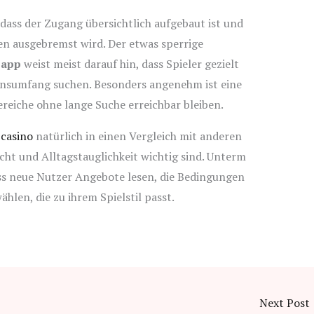
 dass der Zugang übersichtlich aufgebaut ist und
en ausgebremst wird. Der etwas sperrige
 app
weist meist darauf hin, dass Spieler gezielt
nsumfang suchen. Besonders angenehm ist eine
eiche ohne lange Suche erreichbar bleiben.
 casino
natürlich in einen Vergleich mit anderen
ht und Alltagstauglichkeit wichtig sind. Unterm
ass neue Nutzer Angebote lesen, die Bedingungen
hlen, die zu ihrem Spielstil passt.
Next Post