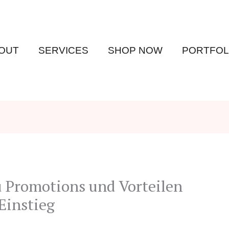
OUT
SERVICES
SHOP NOW
PORTFOL
u Promotions und Vorteilen
Einstieg