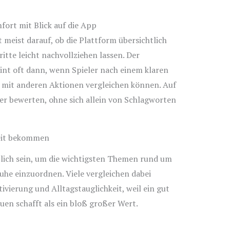
fort mit Blick auf die App
 meist darauf, ob die Plattform übersichtlich
ritte leicht nachvollziehen lassen. Der
int oft dann, wenn Spieler nach einem klaren
l mit anderen Aktionen vergleichen können. Auf
ser bewerten, ohne sich allein von Schlagworten
eit bekommen
lich sein, um die wichtigsten Themen rund um
he einzuordnen. Viele vergleichen dabei
vierung und Alltagstauglichkeit, weil ein gut
en schafft als ein bloß großer Wert.