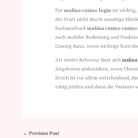
Für
malina casino login
ist wichtig,
der Start nicht durch unnötige Hürd
Suchausdruck
malina casino casino
nach mobiler Bedienung und Funktio
Lösung dann, wenn wichtige Kontober
Als zweite Referenz lässt sich
malina
Angeboten einbeziehen, wenn Übersic
Strich ist vor allem entscheidend, d
ruhig prüfen und dann die Variante wä
←
Previous Post