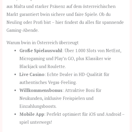
aus Malta und starker Präsenz auf dem österreichischen
Markt garantiert bwin sichere und faire Spiele. Ob du
Neuling oder Profi bist – hier findest du alles für spannende
Gaming-Abende.
Warum bwin in Österreich überzeugt
Große Spielauswahl
: Über 1.000 Slots von NetEnt,
Microgaming und Play’n GO, plus Klassiker wie
Blackjack und Roulette.
Live Casino
: Echte Dealer in HD-Qualität für
authentisches Vegas-Feeling.
Willkommensbonus
: Attraktive Boni für
Neukunden, inklusive Freispielen und
Einzahlungsboosts.
Mobile App
: Perfekt optimiert für iOS und Android –
spiel unterwegs!