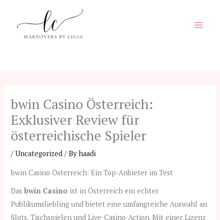
content
bwin Casino Österreich:
Exklusiver Review für
österreichische Spieler
/
Uncategorized
/ By
haadi
bwin Casino Österreich: Ein Top-Anbieter im Test
Das
bwin Casino
ist in Österreich ein echter
Publikumsliebling und bietet eine umfangreiche Auswahl an
Slots, Tischspielen und Live-Casino-Action. Mit einer Lizenz